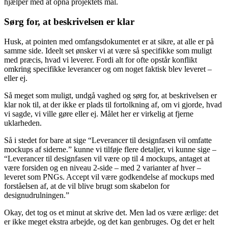
hjælper med at opnå projektets mål.
Sørg for, at beskrivelsen er klar
Husk, at pointen med omfangsdokumentet er at sikre, at alle er på
samme side. Ideelt set ønsker vi at være så specifikke som muligt
med præcis, hvad vi leverer. Fordi alt for ofte opstår konflikt
omkring specifikke leverancer og om noget faktisk blev leveret –
eller ej.
Så meget som muligt, undgå vaghed og sørg for, at beskrivelsen er
klar nok til, at der ikke er plads til fortolkning af, om vi gjorde, hvad
vi sagde, vi ville gøre eller ej. Målet her er virkelig at fjerne
uklarheden.
Så i stedet for bare at sige “Leverancer til designfasen vil omfatte
mockups af siderne.” kunne vi tilføje flere detaljer, vi kunne sige –
“Leverancer til designfasen vil være op til 4 mockups, antaget at
være forsiden og en niveau 2-side – med 2 varianter af hver –
leveret som PNGs. Accept vil være godkendelse af mockups med
forståelsen af, at de vil blive brugt som skabelon for
designudrulningen.”
Okay, det tog os et minut at skrive det. Men lad os være ærlige: det
er ikke meget ekstra arbejde, og det kan genbruges. Og det er helt