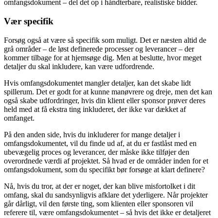
omfangsdokument – del det op i håndterbare, realistiske bidder.
Vær specifik
Forsøg også at være så specifik som muligt. Det er næsten altid de
grå områder – de løst definerede processer og leverancer – der
kommer tilbage for at hjemsøge dig. Men at beslutte, hvor meget
detaljer du skal inkludere, kan være udfordrende.
Hvis omfangsdokumentet mangler detaljer, kan det skabe lidt
spillerum. Det er godt for at kunne manøvrere og dreje, men det kan
også skabe udfordringer, hvis din klient eller sponsor prøver deres
held med at få ekstra ting inkluderet, der ikke var dækket af
omfanget.
På den anden side, hvis du inkluderer for mange detaljer i
omfangsdokumentet, vil du finde ud af, at du er fastlåst med en
ubevægelig proces og leverancer, der måske ikke tilføjer den
overordnede værdi af projektet. Så hvad er de områder inden for et
omfangsdokument, som du specifikt bør forsøge at klart definere?
Nå, hvis du tror, at der er noget, der kan blive misfortolket i dit
omfang, skal du sandsynligvis afklare det yderligere. Når projekter
går dårligt, vil den første ting, som klienten eller sponsoren vil
referere til, være omfangsdokumentet – så hvis det ikke er detaljeret