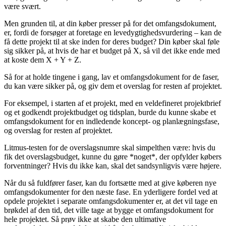
være svært.
Men grunden til, at din køber presser på for det omfangsdokument,
er, fordi de forsøger at foretage en levedygtighedsvurdering – kan de
få dette projekt til at ske inden for deres budget? Din køber skal føle
sig sikker på, at hvis de har et budget på X, så vil det ikke ende med
at koste dem X + Y + Z.
Så for at holde tingene i gang, lav et omfangsdokument for de faser,
du kan være sikker på, og giv dem et overslag for resten af projektet.
For eksempel, i starten af et projekt, med en veldefineret projektbrief
og et godkendt projektbudget og tidsplan, burde du kunne skabe et
omfangsdokument for en indledende koncept- og planlægningsfase,
og overslag for resten af projektet.
Litmus-testen for de overslagsnumre skal simpelthen være: hvis du
fik det overslagsbudget, kunne du gøre *noget*, der opfylder købers
forventninger? Hvis du ikke kan, skal det sandsynligvis være højere.
Når du så fuldfører faser, kan du fortsætte med at give køberen nye
omfangsdokumenter for den næste fase. En yderligere fordel ved at
opdele projektet i separate omfangsdokumenter er, at det vil tage en
brøkdel af den tid, det ville tage at bygge et omfangsdokument for
hele projektet. Så prøv ikke at skabe den ultimative