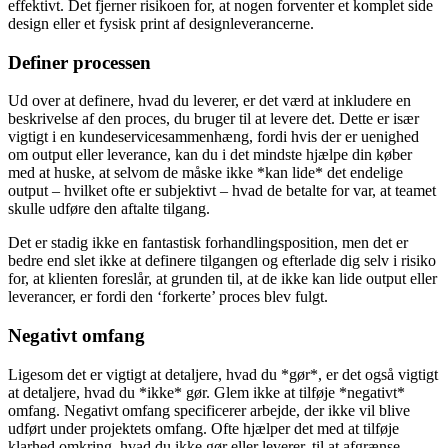
effektivt. Det fjerner risikoen for, at nogen forventer et komplet side
design eller et fysisk print af designleverancerne.
Definer processen
Ud over at definere, hvad du leverer, er det værd at inkludere en
beskrivelse af den proces, du bruger til at levere det. Dette er især
vigtigt i en kundeservicesammenhæng, fordi hvis der er uenighed
om output eller leverance, kan du i det mindste hjælpe din køber
med at huske, at selvom de måske ikke *kan lide* det endelige
output – hvilket ofte er subjektivt – hvad de betalte for var, at teamet
skulle udføre den aftalte tilgang.
Det er stadig ikke en fantastisk forhandlingsposition, men det er
bedre end slet ikke at definere tilgangen og efterlade dig selv i risiko
for, at klienten foreslår, at grunden til, at de ikke kan lide output eller
leverancer, er fordi den ‘forkerte’ proces blev fulgt.
Negativt omfang
Ligesom det er vigtigt at detaljere, hvad du *gør*, er det også vigtigt
at detaljere, hvad du *ikke* gør. Glem ikke at tilføje *negativt*
omfang. Negativt omfang specificerer arbejde, der ikke vil blive
udført under projektets omfang. Ofte hjælper det med at tilføje
klarhed omkring, hvad du ikke gør eller leverer, til at afgrænse