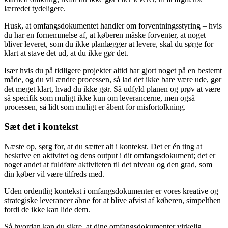
lærredet tydeligere.
Husk, at omfangsdokumentet handler om forventningsstyring – hvis
du har en fornemmelse af, at køberen måske forventer, at noget
bliver leveret, som du ikke planlægger at levere, skal du sørge for
klart at stave det ud, at du ikke gør det.
Især hvis du på tidligere projekter altid har gjort noget på en bestemt
måde, og du vil ændre processen, så lad det ikke bare være ude, gør
det meget klart, hvad du ikke gør. Så udfyld planen og prøv at være
så specifik som muligt ikke kun om leverancerne, men også
processen, så lidt som muligt er åbent for misfortolkning.
Sæt det i kontekst
Næste op, sørg for, at du sætter alt i kontekst. Det er én ting at
beskrive en aktivitet og dens output i dit omfangsdokument; det er
noget andet at fuldføre aktiviteten til det niveau og den grad, som
din køber vil være tilfreds med.
Uden ordentlig kontekst i omfangsdokumenter er vores kreative og
strategiske leverancer åbne for at blive afvist af køberen, simpelthen
fordi de ikke kan lide dem.
Så hvordan kan du sikre, at dine omfangsdokumenter virkelig