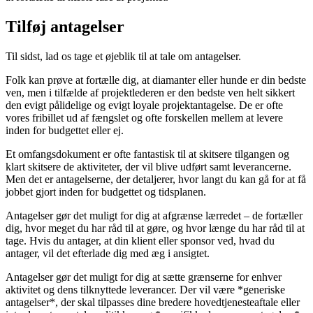
Tilføj antagelser
Til sidst, lad os tage et øjeblik til at tale om antagelser.
Folk kan prøve at fortælle dig, at diamanter eller hunde er din bedste
ven, men i tilfælde af projektlederen er den bedste ven helt sikkert
den evigt pålidelige og evigt loyale projektantagelse. De er ofte
vores fribillet ud af fængslet og ofte forskellen mellem at levere
inden for budgettet eller ej.
Et omfangsdokument er ofte fantastisk til at skitsere tilgangen og
klart skitsere de aktiviteter, der vil blive udført samt leverancerne.
Men det er antagelserne, der detaljerer, hvor langt du kan gå for at få
jobbet gjort inden for budgettet og tidsplanen.
Antagelser gør det muligt for dig at afgrænse lærredet – de fortæller
dig, hvor meget du har råd til at gøre, og hvor længe du har råd til at
tage. Hvis du antager, at din klient eller sponsor ved, hvad du
antager, vil det efterlade dig med æg i ansigtet.
Antagelser gør det muligt for dig at sætte grænserne for enhver
aktivitet og dens tilknyttede leverancer. Der vil være *generiske
antagelser*, der skal tilpasses dine bredere hovedtjenesteaftale eller