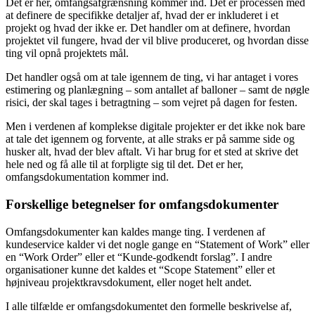
Det er her, omfangsafgrænsning kommer ind. Det er processen med
at definere de specifikke detaljer af, hvad der er inkluderet i et
projekt og hvad der ikke er. Det handler om at definere, hvordan
projektet vil fungere, hvad der vil blive produceret, og hvordan disse
ting vil opnå projektets mål.
Det handler også om at tale igennem de ting, vi har antaget i vores
estimering og planlægning – som antallet af balloner – samt de nøgle
risici, der skal tages i betragtning – som vejret på dagen for festen.
Men i verdenen af komplekse digitale projekter er det ikke nok bare
at tale det igennem og forvente, at alle straks er på samme side og
husker alt, hvad der blev aftalt. Vi har brug for et sted at skrive det
hele ned og få alle til at forpligte sig til det. Det er her,
omfangsdokumentation kommer ind.
Forskellige betegnelser for omfangsdokumenter
Omfangsdokumenter kan kaldes mange ting. I verdenen af
kundeservice kalder vi det nogle gange en “Statement of Work” eller
en “Work Order” eller et “Kunde-godkendt forslag”. I andre
organisationer kunne det kaldes et “Scope Statement” eller et
højniveau projektkravsdokument, eller noget helt andet.
I alle tilfælde er omfangsdokumentet den formelle beskrivelse af,