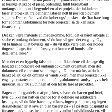
at forsøge at skabe et pænt, ordentligt, fuldt færdigbagt
omfangsdokument i begyndelsen af et projekt, der inkluderer alle
faser af projektet, fra defineringsfasen helt til post-deployment
support. Det er ofte, hvad din køber også ønsker – de ‘har bare brug
for’ et omfangsdokument for hele projektet, så de kan sikre
finansiering.
Det kan være fristende at imødekomme, fordi det er hårdt arbejde at
skabe et omfangsdokument, så du kun vil gøre det én gang. Og du
vil få tingene til at bevæge sig – du vil ikke være den, der holder
tingene tilbage, fordi du forsøger at komme til bunds i alle
detaljerne, ikke?
Men det er en frygtelig falsk økonomi. Ikke alene vil det tage dig
lang tid at producere det omfangsdokument ordentligt, men det
dokument vil være stort set ubrugeligt. Du tror måske, at du har
tænkt på alt, og dit omfang er vandsikkert, men hvis projektet ikke
engang er startet endnu, er dit omfangsdokument sandsynligvis helt
upræcist, selv før slutningen af den første fase af projektet.
Sagen er, i begyndelsen af projektet, selvom du har en god brief,
hvis du ikke har haft en chance for at definere og arkitektere
løsningen, vil du ikke have nogen krav, ingen parametre, og ingen
designelementer at lave en plan baseret på – så på dette tidspunkt at
forsøge at afgrænse, hvad der er nødvendigt i udviklingsfasen, vil