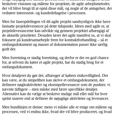
beskriver visionen og målene for projektet, de agile arbejdsmetoder,
der vil blive brugt til at opnå disse mål, og nogle af de antagelser, der
vedrører interessent- og kundedeltagelse i processen.
Men for faseopdelingen vil dit agile projekt sandsynligvis ikke have
fastsatte projektleverancer på dette tidspunkt. Ideen med agile er, at
projektleverancerne kan udvikle sig gennem projektet afhængigt af
de aktuelle prioriteter. Desuden lærer det agile manifest os, at vi skal
fokusere på kundesamarbejde frem for kontraktforhandling – så et
omfangsdokument og masser af dokumentation passer ikke særlig
godt der.
Men forretning er stadig forretning, og derfor er der en god chance
for, at selvom du kører et agile projekt, har du stadig brug for et
omfangsdokument.
Hvor detaljeret du gør det, afhænger af købers risikovillighed. Det
kan være, at du simpelthen kan skrive et omfangsdokument, der
definerer nøgleaktiviteter og eksempelleverancer som de punkter, vi
nævnte tidligere – men måske med færre specifikke detaljer.
Alternativt kan du vælge at beskrive mulige mål eller mål for hver
sprint snarere end at definere de nøjagtige aktiviteter og leverancer.
Men bundlinjen er denne: mens vi måske alle er enige om målene og
processen, ved vi endnu ikke, hvad der vil blive produceret, og hvad