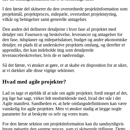
I den første del skitserer du den overordnede projektinformation som
projektmål, projektproces, milepæle, overordnet projektstyring,
vilkår og betingelser samt generelle antagelser.
Den anden del definerer detaljerne i hver fase af projektet med
detaljer om: Fasenavn og beskrivelse, leverancer og antagelser for
den fase, tidsplaner og milepælsdatoer, budget og andre økonomiske
detaljer, en plads til at underskrive projektets omfang, og derefter et
appendiks, der kan indeholde ting som detaljerede
leverancebeskrivelser, hvis de er nødvendige.
Så det første, vi ønsker at gøre, er at skabe en disposition for at sikre,
at vi dækker alle disse vigtige sektioner.
Hvad med agile projekter?
Lad os tage et øjeblik til at tale om agile projekter, fordi meget af det,
jeg lige har sagt, virker lidt modstridende med, hvad der står i det
Agile manifest. Sandheden er, at hele omfangsdefinitionen kan være
vanskelig for agile projekter. Men vi ønsker stadig at lægge nogle
parametre for at beskytte os selv og vores team.
For den første sektion om projektinformation kan du sandsynligvis
bruge nøjagtig den samme proces, som vi skitserede tidligere. Dette