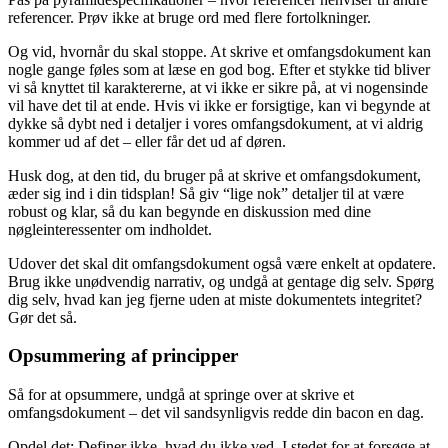
referencer. Prøv ikke at bruge ord med flere fortolkninger.
Og vid, hvornår du skal stoppe. At skrive et omfangsdokument kan
nogle gange føles som at læse en god bog. Efter et stykke tid bliver
vi så knyttet til karaktererne, at vi ikke er sikre på, at vi nogensinde
vil have det til at ende. Hvis vi ikke er forsigtige, kan vi begynde at
dykke så dybt ned i detaljer i vores omfangsdokument, at vi aldrig
kommer ud af det – eller får det ud af døren.
Husk dog, at den tid, du bruger på at skrive et omfangsdokument,
æder sig ind i din tidsplan! Så giv “lige nok” detaljer til at være
robust og klar, så du kan begynde en diskussion med dine
nøgleinteressenter om indholdet.
Udover det skal dit omfangsdokument også være enkelt at opdatere.
Brug ikke unødvendig narrativ, og undgå at gentage dig selv. Spørg
dig selv, hvad kan jeg fjerne uden at miste dokumentets integritet?
Gør det så.
Opsummering af principper
Så for at opsummere, undgå at springe over at skrive et
omfangsdokument – det vil sandsynligvis redde din bacon en dag.
Opdel det: Definer ikke, hvad du ikke ved. I stedet for at forsøge at