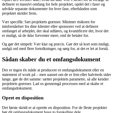
definere et massivt omfang for hele projektet, opdel det i faser og
udvikle separate dokumenter for hver fase, efterhånden som
projektet skrider frem.
Vær specifik: Sæt projektets grænser. Minimer risikoen for
misforståelser fra dine klienter eller sponsorer ved at definere
omfanget af arbejdet, der skal udføres, og kvantificere det, hvor det
er muligt, så de ikke forventer mere, end de betaler for.
Og gør det simpelt: Vær klar og præcis. Gør det så kort som muligt,
undgå ord med flere fortolkninger, og sørg for, at det er let at forstå.
Sådan skaber du et omfangsdokument
Der er ingen én måde at producere et omfangsdokument eller en
statement of work på – men uanset om de er fem eller halvtreds sider
lange, gør de det samme: sætter projektets parametre, så alle kender
projektets grænser. Lad os gennemgå processen med at skabe et
omfangsdokument.
Opret en disposition
Det første skridt er at oprette en disposition. For de fleste projekter
bør dit omfangsdokument have to forskellige dele.