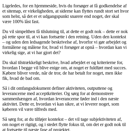
Ligeledes, for en hjemmeside, hvis du forsøger at få godkendelse af
et sitemap, er virkeligheden, at siderne kan flyttes rundt stort set hvor
som helst, så det er et udgangspunkt snarere end noget, der skal
være 100% låst fast.
Du vil simpelthen få tilslutning til, at dette er godt nok – dette er nok
på rette spor til, at vi kan fortsætte i den retning. Uden den kontekst
– og uden den ledsagende beskrivelse af, hvorfor vi gør arbejdet og
formålene og målene for, hvad vi forsøger at opnå – hvordan kan vi
virkelig sige, at vi har gjort det?
Du skal tilstrækkeligt beskrive, hvad arbejdet er og kriterierne for,
hvordan I begge vil blive enige om, at noget er fuldført med succes.
Købere bliver vrede, når de tror, de har betalt for noget, men ikke
fik, hvad de bad om.
Så i dit omfangsdokument definer aktiviteten, outputtene og
leverancerne med acceptkriterier. Og sørg for at demonstrere
sammenhængen af, hvordan leverancerne føder ind i den næste
aktivitet. Dette er, hvordan vi kan sikre, at vi leverer noget, som
køberen vil være tilfreds med.
Så sørg for, at du tilføjer kontekst – det vil tage subjektiviteten af,
om noget er rigtigt, og i stedet flytte fokus til, om det er godt nok til
at fortsætte til næste fase af projektet.