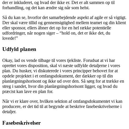
der er inkluderet, og hvad der ikke er. Det er alt sammen op til
forhandling, og det kan ændre sig når som helst.
Så du kan se, hvorfor det samarbejdende aspekt af agile er så vigtigt.
Der skal være tillid og gennemsigtighed mellem teamet og din klient
eller sponsor, ellers åbner det op for en hel række potentielle
udfordringer, når nogen siger – “hold on, det er ikke det, du
lovede!”
Udfyld planen
Okay, lad os vende tilbage til vores tjekliste. Forudsat at vi har
oprettet vores disposition, skal vi næste udfylde detaljerne i vores
plan. Du husker, vi diskuterede i vores principper behovet for at
opdele projektet i et omfangsdokument, der dækker op til din
planlægningshorisont og ikke ud over den. Så sørg for at trække en
streg i sandet, hvor din planlægningshorisont ligger, og hvad du
præcist kan lave en plan for.
Når vi er klare over, hvilken sektion af omfangsdokumentet vi kan
producere, er det tid til at begynde at beskrive fasebeskrivelserne i
detaljer.
Fasebeskrivelser