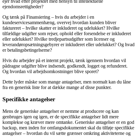
ejer hvad efter projektet med hensyn til intellektuelle
ejendomsrettigheder?
Og tænk på Finansiering – hvis du arbejder i en
kundeservicesammenhæng, overvej hvordan kunden bliver
faktureret – hvilke skatter er inkluderet og udelukket? Hvilke
tilfældige udgifter som rejser, ophold eller forsendelse er inkluderet
eller udelukket? Hvilke tredjepartsudgifter som licenser og
leverandøropsætningsgebyrer er inkluderet eller udelukket? Og hvad
er betalingsbetingelserne?
Hvis du arbejder på et internt projekt, tænk igennem hvordan vil
pådragne udgifter blive indsendt, godkendt, logget og refunderet.
Og hvordan vil arbejdsomkostninger blive sporet?
Dette lyder måske som mange antagelser, men normalt kan du låne
fra en generisk liste for at dække mange af disse punkter.
Specifikke antagelser
Mens de generiske antagelser er nemme at producere og kan
genbruges igen og igen, er de specifikke antagelser lidt mere
komplekse og kræver mere omtanke. Generiske antagelser er en god
backup, men inden for omfangsdokumentet skal du tilføje specifikke
antagelser – hvordan du vil sætte grænser omkring aktiviteterne og