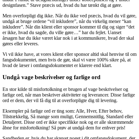
designfasen.” Stave præcis ud, hvad du har tænkt dig at gøre.
Men overforpligt dig ikke. Når du ikke ved præcis, hvad du vil gøre,
undgå at bruge ordene “vil inkludere”, når du virkelig mener “kan
inkludere”. Når din klient eller sponsor kommer til dig og siger “det
er ikke, hvad du sagde, du ville gøre…” har du fejlet. Uanset
årsagen har du ikke været klar nok i at kommunikere, hvad der skal
gøres eller leveres.
Vi vil ikke have, at vores klient eller sponsor altid skal henvise til om
fangsdokumentet, men hvis de gør, skal vi være 100% sikre på, at
hvad de læser i omfangsdokumentet er klarere end klart.
Undgå vage beskrivelser og farlige ord
En stor kilde til misfortolkning er brugen af vage beskrivelser og
farlige ord, når man beskriver aktiviteter og leverancer. Disse farlige
ord er dem, der vil få dig til at overforpligte dig til levering.
Eksempler på farlige ord er ting som: Alle, Hver, Efter behov,
Tilstrækkelig, Så mange som muligt, Gennemsnitlig, Standard eller
Detaljeret. Disse ord er ikke specifikke nok og er alle skræmmende
åbne for misfortolkning! Så prøv at undgå dem for enhver pris!
Sandheden er, hvis du har skrevet noget i dit omfangsdokument, der