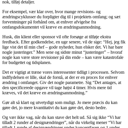
nok, tilføj detaljer.
For eksempel, vær klar over, hvor mange revisions- og
ændringscyklusser du forpligter dig til i projektets omfang; og sæt
forventninger på forhånd om, at enhver afvigelse fra
omfangsdokumentet vil kræve en ændringsanmodning.
Husk, din klient eller sponsor vil ofte forsøge at tilføje ekstra
feedback. Efter godkendelse, en uge senere, vil de sige: “Hej, jeg fik
lige vist det til min chef – gode nyheder, hun elsker det. Vi har bare
nogle justeringer.” Men sene og sidste minut “justeringer” – hvoraf
nogle kan være store revisioner på din ende – kan være katastrofale
for budgettet og tidsplanen.
Det er vigtigt at træne vores interessenter tidligt i processen. Selvom
indflydelsen er lille, skal de forstå, at der er en proces for enhver
ændring i omfanget. Giv det nogle parametre. Sig “Det antages, at
den specificerede opgave vil tage højst 4 timer. Hvis mere tid
kræves, vil det kræve en ændringsanmodning.”
Gør alt så klart og utvetydigt som muligt. Jo mere præcis du kan
gøre det, jo mere kvantitativt du kan gøre det, desto bedre.
Og vær ikke vag, når du kan stave det helt ud. Så sig ikke “Vi har
tilladt 2 runder af designændringer”, når du virkelig mener “Vi har
tilladt 1 runde af designændringer under konceptfasen og 1 under