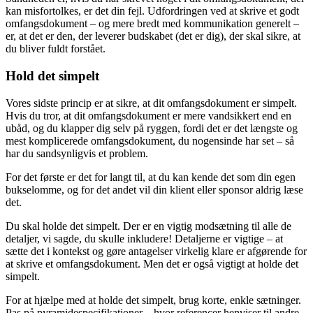
kan misfortolkes, er det din fejl. Udfordringen ved at skrive et godt
omfangsdokument – og mere bredt med kommunikation generelt –
er, at det er den, der leverer budskabet (det er dig), der skal sikre, at
du bliver fuldt forstået.
Hold det simpelt
Vores sidste princip er at sikre, at dit omfangsdokument er simpelt.
Hvis du tror, at dit omfangsdokument er mere vandsikkert end en
ubåd, og du klapper dig selv på ryggen, fordi det er det længste og
mest komplicerede omfangsdokument, du nogensinde har set – så
har du sandsynligvis et problem.
For det første er det for langt til, at du kan kende det som din egen
bukselomme, og for det andet vil din klient eller sponsor aldrig læse
det.
Du skal holde det simpelt. Der er en vigtig modsætning til alle de
detaljer, vi sagde, du skulle inkludere! Detaljerne er vigtige – at
sætte det i kontekst og gøre antagelser virkelig klare er afgørende for
at skrive et omfangsdokument. Men det er også vigtigt at holde det
simpelt.
For at hjælpe med at holde det simpelt, brug korte, enkle sætninger.
Pas på pyramidespecifikationer – hvor referencer henviser til andre