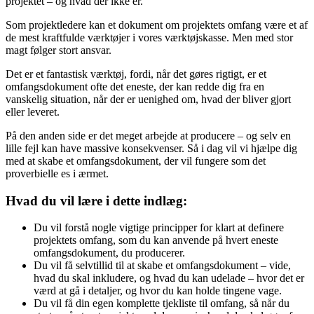
projektet – og hvad der ikke er.
Som projektledere kan et dokument om projektets omfang være et af
de mest kraftfulde værktøjer i vores værktøjskasse. Men med stor
magt følger stort ansvar.
Det er et fantastisk værktøj, fordi, når det gøres rigtigt, er et
omfangsdokument ofte det eneste, der kan redde dig fra en
vanskelig situation, når der er uenighed om, hvad der bliver gjort
eller leveret.
På den anden side er det meget arbejde at producere – og selv en
lille fejl kan have massive konsekvenser. Så i dag vil vi hjælpe dig
med at skabe et omfangsdokument, der vil fungere som det
proverbielle es i ærmet.
Hvad du vil lære i dette indlæg:
Du vil forstå nogle vigtige principper for klart at definere
projektets omfang, som du kan anvende på hvert eneste
omfangsdokument, du producerer.
Du vil få selvtillid til at skabe et omfangsdokument – vide,
hvad du skal inkludere, og hvad du kan udelade – hvor det er
værd at gå i detaljer, og hvor du kan holde tingene vage.
Du vil få din egen komplette tjekliste til omfang, så når du