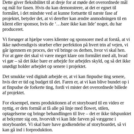
Dette giver fleksibilitet til at dreje for at møde det overordnede mål
og mål for fasen. Hvis du kan demonstrere, at det er egnet til
formålet, i det mindste ved at kunne fortsætte til næste fase af
projektet, betyder det, at vi derefter kan ændre anmodningen til en
klient eller sponsor, hvis de ‘…bare ikke kan lide’ noget, du har
produceret.
Vi forsøger at hjælpe vores klienter og sponsorer med at forstå, at vi
ikke nødvendigvis stræber efter perfektion på hvert trin af vejen, vi
går igennem en proces, der vil bringe os derhen, hvor vi skal hen.
For at gøre det skal vi være meget klare om formålet med alt, hvad
vi gør – så det ikke bare er arbejde for arbejdes skyld, og så det ikke
unødigt holder arbejdet op senere i projektet.
Det smukke ved digitalt arbejde er, at vi kan finpudse ting senere,
hvis der er tid og budget til det. Faren er, at vi kan blive bundet op i
at finpudse de forkerte ting, fordi vi mister det overordnede billede
af projektet.
For eksempel, mens produktionen af et storyboard til en video er
nyttig, er dets formål at få alle på linje med flowet, stilen,
optagelserne og bringe behandlingen til live – det er ikke tidspunktet
at bekymre sig om, hvorvidt vi kan lide farven på væggene i
storyboardet. Vi skal bare have godkendelse af storyboardet, så vi
kan gå ind i forproduktion.