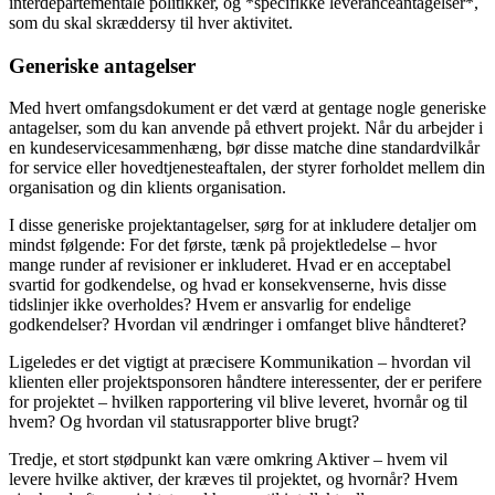
interdepartementale politikker, og *specifikke leveranceantagelser*,
som du skal skræddersy til hver aktivitet.
Generiske antagelser
Med hvert omfangsdokument er det værd at gentage nogle generiske
antagelser, som du kan anvende på ethvert projekt. Når du arbejder i
en kundeservicesammenhæng, bør disse matche dine standardvilkår
for service eller hovedtjenesteaftalen, der styrer forholdet mellem din
organisation og din klients organisation.
I disse generiske projektantagelser, sørg for at inkludere detaljer om
mindst følgende: For det første, tænk på projektledelse – hvor
mange runder af revisioner er inkluderet. Hvad er en acceptabel
svartid for godkendelse, og hvad er konsekvenserne, hvis disse
tidslinjer ikke overholdes? Hvem er ansvarlig for endelige
godkendelser? Hvordan vil ændringer i omfanget blive håndteret?
Ligeledes er det vigtigt at præcisere Kommunikation – hvordan vil
klienten eller projektsponsoren håndtere interessenter, der er perifere
for projektet – hvilken rapportering vil blive leveret, hvornår og til
hvem? Og hvordan vil statusrapporter blive brugt?
Tredje, et stort stødpunkt kan være omkring Aktiver – hvem vil
levere hvilke aktiver, der kræves til projektet, og hvornår? Hvem