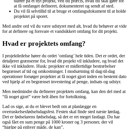
starter på et nyt projekt, ved du præcis, hvad du skal gøre for
at få omfanget defineret, dokumenteret og sendt af sted.
Du vil få selvtillid til at bruge et omfangsdokument til at holde
projektet på sporet.
Med andre ord vil du være udstyret med alt, hvad du behøver at vide
for at definere og forsvare et vandsikkert omfang for dit projekt.
Hvad er projektets omfang?
I projektledelse hører du ordet ‘omfang’ hele tiden. Det er ordet, der
detaljerer grænserne for, hvad dit projekt vil inkludere, og hvad det
ikke vil inkludere. Husk: projekter er midlertidige bestræbelser
begrænset af tid og omkostninger. I modsætning til dag-til-dag
operationer forsøger projekter at få noget gjort inden en bestemt dato
ved hjælp af en begrænset investering af penge, indsats og udstyr.
Men medmindre du definerer projektets omfang, kan den del med at
“få noget gjort” være helt åben for fortolkning.
Lad os sige, at du er blevet bedt om at planlægge en
overraskelsesfødselsdagsfest. Festen skal finde sted næste lørdag.
Det er fødselarens fødselsdag, så det er ret meget fastlagt. Du har
også fået en sum penge på 1000 kroner og 3 personer, der vil
“hjælpe på enhver måde, de kan”.