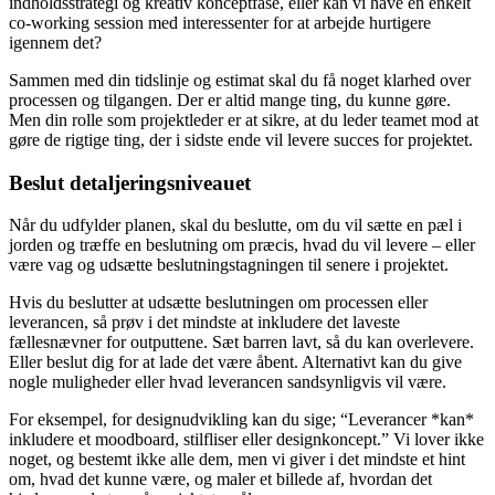
indholdsstrategi og kreativ konceptfase, eller kan vi have en enkelt
co-working session med interessenter for at arbejde hurtigere
igennem det?
Sammen med din tidslinje og estimat skal du få noget klarhed over
processen og tilgangen. Der er altid mange ting, du kunne gøre.
Men din rolle som projektleder er at sikre, at du leder teamet mod at
gøre de rigtige ting, der i sidste ende vil levere succes for projektet.
Beslut detaljeringsniveauet
Når du udfylder planen, skal du beslutte, om du vil sætte en pæl i
jorden og træffe en beslutning om præcis, hvad du vil levere – eller
være vag og udsætte beslutningstagningen til senere i projektet.
Hvis du beslutter at udsætte beslutningen om processen eller
leverancen, så prøv i det mindste at inkludere det laveste
fællesnævner for outputtene. Sæt barren lavt, så du kan overlevere.
Eller beslut dig for at lade det være åbent. Alternativt kan du give
nogle muligheder eller hvad leverancen sandsynligvis vil være.
For eksempel, for designudvikling kan du sige; “Leverancer *kan*
inkludere et moodboard, stilfliser eller designkoncept.” Vi lover ikke
noget, og bestemt ikke alle dem, men vi giver i det mindste et hint
om, hvad det kunne være, og maler et billede af, hvordan det