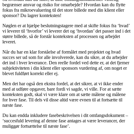
begrænser ansvar og risiko for omarbejde? Hvordan kan du flytte
fokus fra mikroevaluering til det store billede med din klient eller
sponsor? Du lagrer konteksten!
Nøglen er at hjælpe beslutningstagere med at skifte fokus fra ‘hvad’
vi leverer til ‘hvorfor’ vi leverer det og ‘hvordan’ det passer ind i det
større billede, så de forstår konteksten af processen og arbejdet
leveret.
Når du har en klar forståelse af formålet med projektet og hvad
succes ser ud som for alle involverede, kan du sikre, at du arbejder
det ind i hver leverance. Den reelle fordel ved dette er, at det fjerner
subjektiviteten i din klient eller sponsors vurdering af, om noget er
blevet fuldført korrekt eller ej.
Men det har også den ekstra fordel, at det sikrer, at vi ikke ender
med at udføre opgaver, bare fordi vi sagde, vi ville. For at sætte
konteksten godt, skal vi være klare om at sætte målene og målene
for hver fase. Til dels vil disse altid være evnen til at fortsætte til
næste fase.
Du kan endda inkludere fasebeskrivelsen i dit omfangsdokument –
‘succesfuld levering af denne fase antages at være leverancer, der
muliggør fortsættelse til næste fase’.