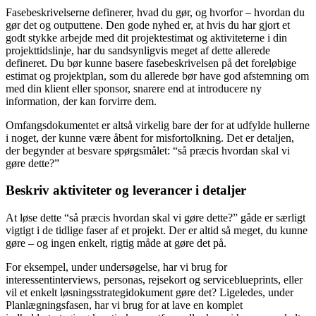
Fasebeskrivelserne definerer, hvad du gør, og hvorfor – hvordan du
gør det og outputtene. Den gode nyhed er, at hvis du har gjort et
godt stykke arbejde med dit projektestimat og aktiviteterne i din
projekttidslinje, har du sandsynligvis meget af dette allerede
defineret. Du bør kunne basere fasebeskrivelsen på det foreløbige
estimat og projektplan, som du allerede bør have god afstemning om
med din klient eller sponsor, snarere end at introducere ny
information, der kan forvirre dem.
Omfangsdokumentet er altså virkelig bare der for at udfylde hullerne
i noget, der kunne være åbent for misfortolkning. Det er detaljen,
der begynder at besvare spørgsmålet: “så præcis hvordan skal vi
gøre dette?”
Beskriv aktiviteter og leverancer i detaljer
At løse dette “så præcis hvordan skal vi gøre dette?” gåde er særligt
vigtigt i de tidlige faser af et projekt. Der er altid så meget, du kunne
gøre – og ingen enkelt, rigtig måde at gøre det på.
For eksempel, under undersøgelse, har vi brug for
interessentinterviews, personas, rejsekort og serviceblueprints, eller
vil et enkelt løsningsstrategidokument gøre det? Ligeledes, under
Planlægningsfasen, har vi brug for at lave en komplet