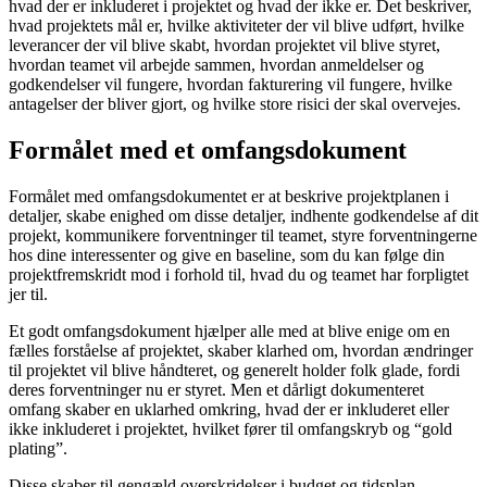
hvad der er inkluderet i projektet og hvad der ikke er. Det beskriver,
hvad projektets mål er, hvilke aktiviteter der vil blive udført, hvilke
leverancer der vil blive skabt, hvordan projektet vil blive styret,
hvordan teamet vil arbejde sammen, hvordan anmeldelser og
godkendelser vil fungere, hvordan fakturering vil fungere, hvilke
antagelser der bliver gjort, og hvilke store risici der skal overvejes.
Formålet med et omfangsdokument
Formålet med omfangsdokumentet er at beskrive projektplanen i
detaljer, skabe enighed om disse detaljer, indhente godkendelse af dit
projekt, kommunikere forventninger til teamet, styre forventningerne
hos dine interessenter og give en baseline, som du kan følge din
projektfremskridt mod i forhold til, hvad du og teamet har forpligtet
jer til.
Et godt omfangsdokument hjælper alle med at blive enige om en
fælles forståelse af projektet, skaber klarhed om, hvordan ændringer
til projektet vil blive håndteret, og generelt holder folk glade, fordi
deres forventninger nu er styret. Men et dårligt dokumenteret
omfang skaber en uklarhed omkring, hvad der er inkluderet eller
ikke inkluderet i projektet, hvilket fører til omfangskryb og “gold
plating”.
Disse skaber til gengæld overskridelser i budget og tidsplan.