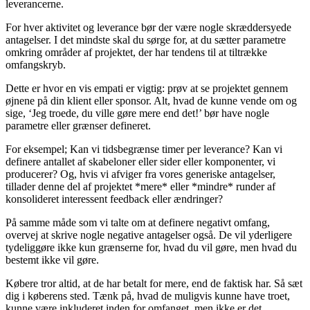
leverancerne.
For hver aktivitet og leverance bør der være nogle skræddersyede
antagelser. I det mindste skal du sørge for, at du sætter parametre
omkring områder af projektet, der har tendens til at tiltrække
omfangskryb.
Dette er hvor en vis empati er vigtig: prøv at se projektet gennem
øjnene på din klient eller sponsor. Alt, hvad de kunne vende om og
sige, ‘Jeg troede, du ville gøre mere end det!’ bør have nogle
parametre eller grænser defineret.
For eksempel; Kan vi tidsbegrænse timer per leverance? Kan vi
definere antallet af skabeloner eller sider eller komponenter, vi
producerer? Og, hvis vi afviger fra vores generiske antagelser,
tillader denne del af projektet *mere* eller *mindre* runder af
konsolideret interessent feedback eller ændringer?
På samme måde som vi talte om at definere negativt omfang,
overvej at skrive nogle negative antagelser også. De vil yderligere
tydeliggøre ikke kun grænserne for, hvad du vil gøre, men hvad du
bestemt ikke vil gøre.
Købere tror altid, at de har betalt for mere, end de faktisk har. Så sæt
dig i køberens sted. Tænk på, hvad de muligvis kunne have troet,
kunne være inkluderet inden for omfanget, men ikke er det.