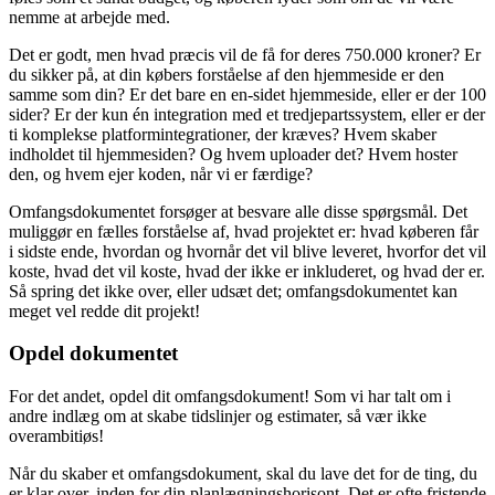
nemme at arbejde med.
Det er godt, men hvad præcis vil de få for deres 750.000 kroner? Er
du sikker på, at din købers forståelse af den hjemmeside er den
samme som din? Er det bare en en-sidet hjemmeside, eller er der 100
sider? Er der kun én integration med et tredjepartssystem, eller er der
ti komplekse platformintegrationer, der kræves? Hvem skaber
indholdet til hjemmesiden? Og hvem uploader det? Hvem hoster
den, og hvem ejer koden, når vi er færdige?
Omfangsdokumentet forsøger at besvare alle disse spørgsmål. Det
muliggør en fælles forståelse af, hvad projektet er: hvad køberen får
i sidste ende, hvordan og hvornår det vil blive leveret, hvorfor det vil
koste, hvad det vil koste, hvad der ikke er inkluderet, og hvad der er.
Så spring det ikke over, eller udsæt det; omfangsdokumentet kan
meget vel redde dit projekt!
Opdel dokumentet
For det andet, opdel dit omfangsdokument! Som vi har talt om i
andre indlæg om at skabe tidslinjer og estimater, så vær ikke
overambitiøs!
Når du skaber et omfangsdokument, skal du lave det for de ting, du
er klar over, inden for din planlægningshorisont. Det er ofte fristende