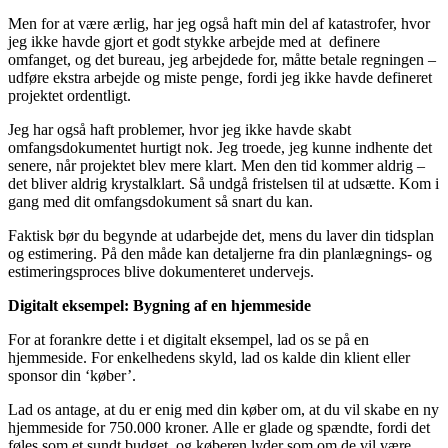
Men for at være ærlig, har jeg også haft min del af katastrofer, hvor
jeg ikke havde gjort et godt stykke arbejde med at definere
omfanget, og det bureau, jeg arbejdede for, måtte betale regningen –
udføre ekstra arbejde og miste penge, fordi jeg ikke havde defineret
projektet ordentligt.
Jeg har også haft problemer, hvor jeg ikke havde skabt
omfangsdokumentet hurtigt nok. Jeg troede, jeg kunne indhente det
senere, når projektet blev mere klart. Men den tid kommer aldrig –
det bliver aldrig krystalklart. Så undgå fristelsen til at udsætte. Kom i
gang med dit omfangsdokument så snart du kan.
Faktisk bør du begynde at udarbejde det, mens du laver din tidsplan
og estimering. På den måde kan detaljerne fra din planlægnings- og
estimeringsproces blive dokumenteret undervejs.
Digitalt eksempel: Bygning af en hjemmeside
For at forankre dette i et digitalt eksempel, lad os se på en
hjemmeside. For enkelhedens skyld, lad os kalde din klient eller
sponsor din ‘køber’.
Lad os antage, at du er enig med din køber om, at du vil skabe en ny
hjemmeside for 750.000 kroner. Alle er glade og spændte, fordi det
føles som et sundt budget, og køberen lyder som om de vil være