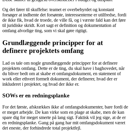
Og det fører til skuffelse: teamet er overbebyrdet og konstant
forsøger at indhente det forsømte, interessenterne er utilfredse, fordi
de ikke fik, hvad de troede, de ville få, og i værste fald kan det føre
til juridiske skridt. Kort sagt er definition og dokumentation af
omfang alvorlige ting, som vi skal gøre rigtigt.
Grundlæggende principper for at
definere projektets omfang
Lad os tale om nogle grundlæggende principper for at definere
projektets omfang. Dette er de ting, du skal have i baghovedet, når
du bliver bedt om at skabe et omfangsdokument, en statement of
work eller ethvert formelt dokument, der definerer, hvad der er
inkluderet i projektet, og hvad der ikke er.
SOWs er en redningsplanke
For det første, afskrækkes ikke af omfangsdokumenter, bare fordi de
er meget arbejde. De kan virke som en plage at skabe, men de kan
spare dig for meget smerte på lang sigt. Faktisk vil jeg sige, at de er
en redningsplanke. Gang på gang har mit omfangsdokument været
det eneste, der forhindrede total projektfejl.