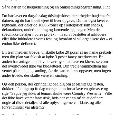
Så vi har en tidsbegrænsning og en omkostningsbegrænsning. Fint.
Du har lavet en dag-for-dag tidslinjeskitse, der arbejder baglæns fra
datoen, og du har tildelt ejere til hver opgave. Du har også lavet et
regneark, der deler de 1000 kroner op i kategorier som snacks,
dekorationer, underholdning og larmende støjmager. Men de
specifikke detaljer i vores projekt – hvad vi beslutter at inkludere
eller ikke inkludere i vores fest, og hvordan vi vil organisere det – er
endnu ikke defineret.
En teammedlem troede, vi skulle købe 20 poser af no-name pretzels,
men din plan var faktisk at købe 3 poser fancy mærkevarer. En
anden har antaget, at det ville være godt at have en klovn, selvom
det overhovedet ikke var budgetteret. Din tredje teammedlem har
ventet på en daglig samling, før de starter deres opgaver, men ingen
andre troede, der skulle være en samling.
Og den person, der oprindeligt bad dig om at planlægge festen,
dukker tilfældigt op fredag morgen kun for at lave en grimasse og
sige “Sagde jeg ikke, at temaet skulle være Country Western?” Ville
det ikke have været fantastisk, hvis der var en måde at definere
nogle af disse detaljer, så alle oplysningerne var klare, og alles
forventninger var afstemt?