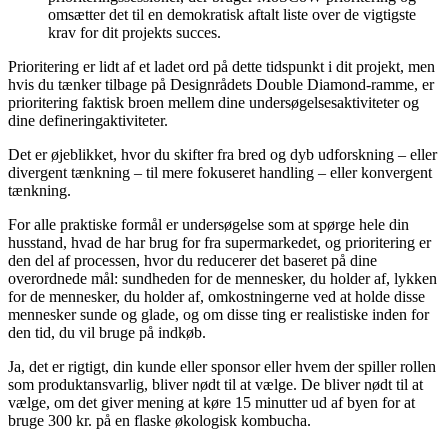
omsætter det til en demokratisk aftalt liste over de vigtigste
krav for dit projekts succes.
Prioritering er lidt af et ladet ord på dette tidspunkt i dit projekt, men
hvis du tænker tilbage på Designrådets Double Diamond-ramme, er
prioritering faktisk broen mellem dine undersøgelsesaktiviteter og
dine defineringaktiviteter.
Det er øjeblikket, hvor du skifter fra bred og dyb udforskning – eller
divergent tænkning – til mere fokuseret handling – eller konvergent
tænkning.
For alle praktiske formål er undersøgelse som at spørge hele din
husstand, hvad de har brug for fra supermarkedet, og prioritering er
den del af processen, hvor du reducerer det baseret på dine
overordnede mål: sundheden for de mennesker, du holder af, lykken
for de mennesker, du holder af, omkostningerne ved at holde disse
mennesker sunde og glade, og om disse ting er realistiske inden for
den tid, du vil bruge på indkøb.
Ja, det er rigtigt, din kunde eller sponsor eller hvem der spiller rollen
som produktansvarlig, bliver nødt til at vælge. De bliver nødt til at
vælge, om det giver mening at køre 15 minutter ud af byen for at
bruge 300 kr. på en flaske økologisk kombucha.