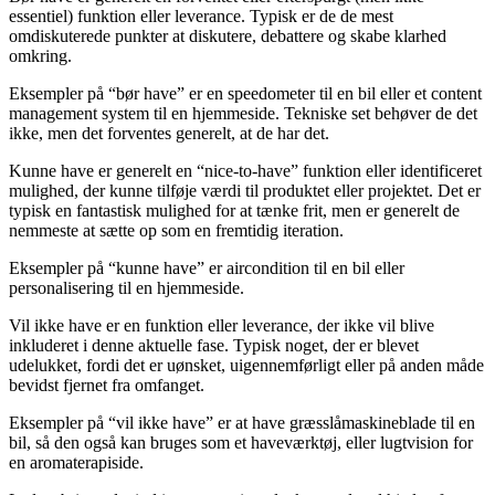
essentiel) funktion eller leverance. Typisk er de de mest
omdiskuterede punkter at diskutere, debattere og skabe klarhed
omkring.
Eksempler på “bør have” er en speedometer til en bil eller et content
management system til en hjemmeside. Tekniske set behøver de det
ikke, men det forventes generelt, at de har det.
Kunne have er generelt en “nice-to-have” funktion eller identificeret
mulighed, der kunne tilføje værdi til produktet eller projektet. Det er
typisk en fantastisk mulighed for at tænke frit, men er generelt de
nemmeste at sætte op som en fremtidig iteration.
Eksempler på “kunne have” er aircondition til en bil eller
personalisering til en hjemmeside.
Vil ikke have er en funktion eller leverance, der ikke vil blive
inkluderet i denne aktuelle fase. Typisk noget, der er blevet
udelukket, fordi det er uønsket, uigennemførligt eller på anden måde
bevidst fjernet fra omfanget.
Eksempler på “vil ikke have” er at have græsslåmaskineblade til en
bil, så den også kan bruges som et haveværktøj, eller lugtvision for
en aromaterapiside.