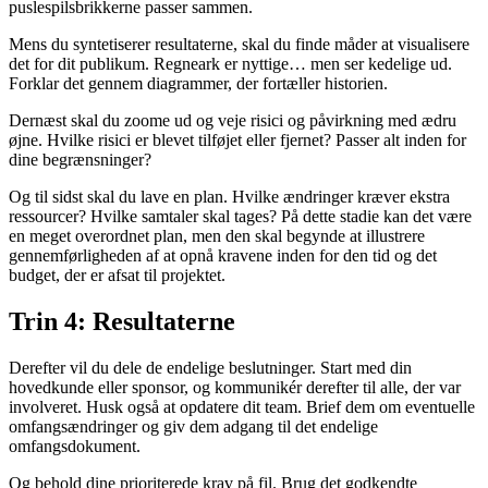
puslespilsbrikkerne passer sammen.
Mens du syntetiserer resultaterne, skal du finde måder at visualisere
det for dit publikum. Regneark er nyttige… men ser kedelige ud.
Forklar det gennem diagrammer, der fortæller historien.
Dernæst skal du zoome ud og veje risici og påvirkning med ædru
øjne. Hvilke risici er blevet tilføjet eller fjernet? Passer alt inden for
dine begrænsninger?
Og til sidst skal du lave en plan. Hvilke ændringer kræver ekstra
ressourcer? Hvilke samtaler skal tages? På dette stadie kan det være
en meget overordnet plan, men den skal begynde at illustrere
gennemførligheden af at opnå kravene inden for den tid og det
budget, der er afsat til projektet.
Trin 4: Resultaterne
Derefter vil du dele de endelige beslutninger. Start med din
hovedkunde eller sponsor, og kommunikér derefter til alle, der var
involveret. Husk også at opdatere dit team. Brief dem om eventuelle
omfangsændringer og giv dem adgang til det endelige
omfangsdokument.
Og behold dine prioriterede krav på fil. Brug det godkendte