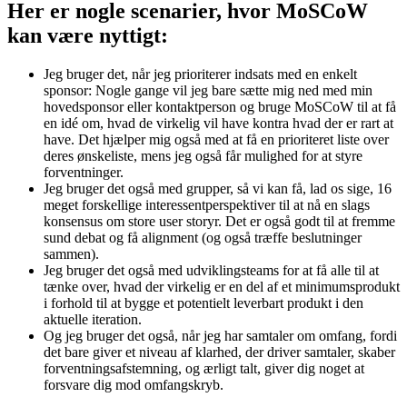
Her er nogle scenarier, hvor MoSCoW
kan være nyttigt:
Jeg bruger det, når jeg prioriterer indsats med en enkelt
sponsor: Nogle gange vil jeg bare sætte mig ned med min
hovedsponsor eller kontaktperson og bruge MoSCoW til at få
en idé om, hvad de virkelig vil have kontra hvad der er rart at
have. Det hjælper mig også med at få en prioriteret liste over
deres ønskeliste, mens jeg også får mulighed for at styre
forventninger.
Jeg bruger det også med grupper, så vi kan få, lad os sige, 16
meget forskellige interessentperspektiver til at nå en slags
konsensus om store user storyr. Det er også godt til at fremme
sund debat og få alignment (og også træffe beslutninger
sammen).
Jeg bruger det også med udviklingsteams for at få alle til at
tænke over, hvad der virkelig er en del af et minimumsprodukt
i forhold til at bygge et potentielt leverbart produkt i den
aktuelle iteration.
Og jeg bruger det også, når jeg har samtaler om omfang, fordi
det bare giver et niveau af klarhed, der driver samtaler, skaber
forventningsafstemning, og ærligt talt, giver dig noget at
forsvare dig mod omfangskryb.