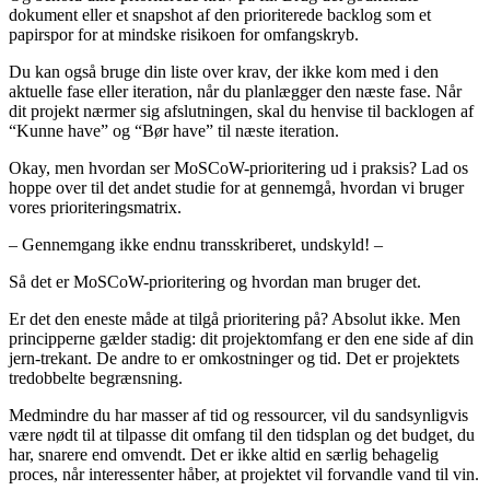
dokument eller et snapshot af den prioriterede backlog som et
papirspor for at mindske risikoen for omfangskryb.
Du kan også bruge din liste over krav, der ikke kom med i den
aktuelle fase eller iteration, når du planlægger den næste fase. Når
dit projekt nærmer sig afslutningen, skal du henvise til backlogen af
“Kunne have” og “Bør have” til næste iteration.
Okay, men hvordan ser MoSCoW-prioritering ud i praksis? Lad os
hoppe over til det andet studie for at gennemgå, hvordan vi bruger
vores prioriteringsmatrix.
– Gennemgang ikke endnu transskriberet, undskyld! –
Så det er MoSCoW-prioritering og hvordan man bruger det.
Er det den eneste måde at tilgå prioritering på? Absolut ikke. Men
principperne gælder stadig: dit projektomfang er den ene side af din
jern-trekant. De andre to er omkostninger og tid. Det er projektets
tredobbelte begrænsning.
Medmindre du har masser af tid og ressourcer, vil du sandsynligvis
være nødt til at tilpasse dit omfang til den tidsplan og det budget, du
har, snarere end omvendt. Det er ikke altid en særlig behagelig
proces, når interessenter håber, at projektet vil forvandle vand til vin.