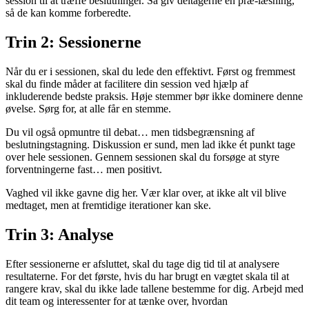
session til at træffe beslutninger. Så giv deltagerne en præ-læsning,
så de kan komme forberedte.
Trin 2: Sessionerne
Når du er i sessionen, skal du lede den effektivt. Først og fremmest
skal du finde måder at facilitere din session ved hjælp af
inkluderende bedste praksis. Høje stemmer bør ikke dominere denne
øvelse. Sørg for, at alle får en stemme.
Du vil også opmuntre til debat… men tidsbegrænsning af
beslutningstagning. Diskussion er sund, men lad ikke ét punkt tage
over hele sessionen. Gennem sessionen skal du forsøge at styre
forventningerne fast… men positivt.
Vaghed vil ikke gavne dig her. Vær klar over, at ikke alt vil blive
medtaget, men at fremtidige iterationer kan ske.
Trin 3: Analyse
Efter sessionerne er afsluttet, skal du tage dig tid til at analysere
resultaterne. For det første, hvis du har brugt en vægtet skala til at
rangere krav, skal du ikke lade tallene bestemme for dig. Arbejd med
dit team og interessenter for at tænke over, hvordan