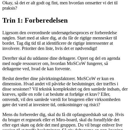
Okay, så det er alt godt og fint, men hvordan omsætter vi det til
praksis?
Trin 1: Forberedelsen
Ligesom den overordnede undersøgelsesproces er forberedelse
nøglen. Start med at sikre dig, at du får de rigtige mennesker til
bordet. Tag dig tid til at identificere de rigtige interessenter at
involvere. Prioriter den liste, hvis det er nødvendigt!
Derefter skal du uddanne dine deltagere. Opret og del en agenda
med nogle ressourcer om, hvordan MoSCoW fungerer, så
deltagerne ved, hvad de kan forvente.
Beslut derefter dine påvirkningsfaktorer. MoSCoW er kun en
dimension. Hvad andet vil påvirke de beslutninger, der træffes i
disse sessioner? Vil teknisk kompleksitet og den samlede indsats, der
kræves, spille en rolle i at beslutte at forfølge et krav? Eller,
omvendt, vil den samlede værdi for brugeren eller virksomheden
gøre det værd at investere tid, omkostninger og risici?
Mens du forbereder dig, skal du få dit opfangsredskab sat op. Hvis
du bruger et regneark eller et Miro-board, skal du forudfylde det
efter eget skøn og dele det med gruppen. Du vil bruge enhver live