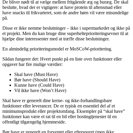
De bliver nødt til at vælge mellem fritgående æg og buræg. De skal
beslutte, hvad der er vigtigere: at have protein til aftensmad eller
have snacks til frikvarteret, som de andre børn vil være misundelige
på.
Disse er ikke nemme beslutninger – ikke i supermarkedet og ikke på
et projekt. Men du kan bruge dine superhelteprioriteringsevner til at
hjælpe dine interessenter med at træffe disse beslutninger.
En almindelig prioriteringsmodel er MoSCoW-prioritering.
Sådan fungerer det: Hvert punkt på en liste over funktioner eller
opgaver har fire mulige værdier:
Skal have (Must Have)
Bør have (Should Have)
Kunne have (Could Have)
Vil ikke have (Won’t Have)
Skal have er generelt dine kerne- og ikke-forhandlingsbare
funktioner eller leverancer. De er typisk en essentiel del af et
minimumsprodukt eller projektomfang. Eksempler på “skal have”
funktioner kan være et rat til en bil eller hostingtjenester til en
offentligt tilgængelig hjemmeside.
Bør have er generelt en forventet eller efterspurgt (men ikke