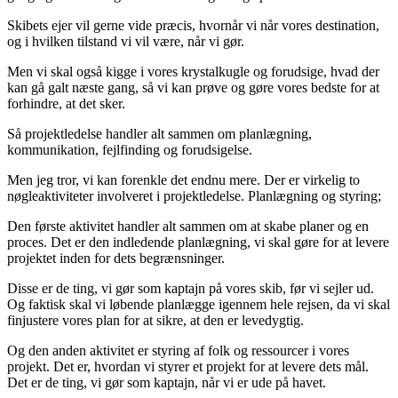
Skibets ejer vil gerne vide præcis, hvornår vi når vores destination,
og i hvilken tilstand vi vil være, når vi gør.
Men vi skal også kigge i vores krystalkugle og forudsige, hvad der
kan gå galt næste gang, så vi kan prøve og gøre vores bedste for at
forhindre, at det sker.
Så projektledelse handler alt sammen om planlægning,
kommunikation, fejlfinding og forudsigelse.
Men jeg tror, vi kan forenkle det endnu mere. Der er virkelig to
nøgleaktiviteter involveret i projektledelse. Planlægning og styring;
Den første aktivitet handler alt sammen om at skabe planer og en
proces. Det er den indledende planlægning, vi skal gøre for at levere
projektet inden for dets begrænsninger.
Disse er de ting, vi gør som kaptajn på vores skib, før vi sejler ud.
Og faktisk skal vi løbende planlægge igennem hele rejsen, da vi skal
finjustere vores plan for at sikre, at den er levedygtig.
Og den anden aktivitet er styring af folk og ressourcer i vores
projekt. Det er, hvordan vi styrer et projekt for at levere dets mål.
Det er de ting, vi gør som kaptajn, når vi er ude på havet.