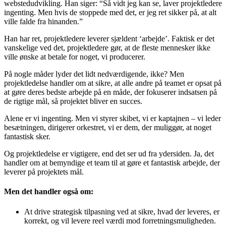
webstedudvikling. Han siger: “Så vidt jeg kan se, laver projektledere
ingenting. Men hvis de stoppede med det, er jeg ret sikker på, at alt
ville falde fra hinanden.”
Han har ret, projektledere leverer sjældent ‘arbejde’. Faktisk er det
vanskelige ved det, projektledere gør, at de fleste mennesker ikke
ville ønske at betale for noget, vi producerer.
På nogle måder lyder det lidt nedværdigende, ikke? Men
projektledelse handler om at sikre, at alle andre på teamet er opsat på
at gøre deres bedste arbejde på en måde, der fokuserer indsatsen på
de rigtige mål, så projektet bliver en succes.
Alene er vi ingenting. Men vi styrer skibet, vi er kaptajnen – vi leder
besætningen, dirigerer orkestret, vi er dem, der muliggør, at noget
fantastisk sker.
Og projektledelse er vigtigere, end det ser ud fra ydersiden. Ja, det
handler om at bemyndige et team til at gøre et fantastisk arbejde, der
leverer på projektets mål.
Men det handler også om:
At drive strategisk tilpasning ved at sikre, hvad der leveres, er
korrekt, og vil levere reel værdi mod forretningsmuligheden.