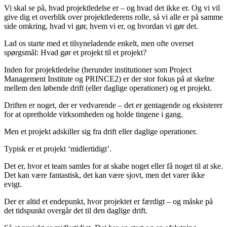
Vi skal se på, hvad projektledelse er – og hvad det ikke er. Og vi vil
give dig et overblik over projektlederens rolle, så vi alle er på samme
side omkring, hvad vi gør, hvem vi er, og hvordan vi gør det.
Lad os starte med et tilsyneladende enkelt, men ofte overset
spørgsmål: Hvad gør et projekt til et projekt?
Inden for projektledelse (herunder institutioner som Project
Management Institute og PRINCE2) er der stor fokus på at skelne
mellem den løbende drift (eller daglige operationer) og et projekt.
Driften er noget, der er vedvarende – det er gentagende og eksisterer
for at opretholde virksomheden og holde tingene i gang.
Men et projekt adskiller sig fra drift eller daglige operationer.
Typisk er et projekt ‘midlertidigt’.
Det er, hvor et team samles for at skabe noget eller få noget til at ske.
Det kan være fantastisk, det kan være sjovt, men det varer ikke
evigt.
Der er altid et endepunkt, hvor projektet er færdigt – og måske på
det tidspunkt overgår det til den daglige drift.