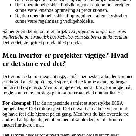
Den operationelle side af udviklingen af autonome køretøjer
kunne være løbende optimering af produktionen.
Og den operationelle side af opbygningen af en skyskraber
kunne være regelmæssig vedligeholdelse.
Så her er en definition af et projekt:
Et projekt er noget, der er en
midlertidig og strategisk bestræbelse, som skaber et unikt resultat.
Det er det, der gør et projekt til et projekt.
Men hvorfor er projekter vigtige? Hvad
er det store ved det?
Det er nok ikke for meget at sige, at når mennesker arbejder sammen
effektivt, kan de opnå noget større, end de kunne alene, og bruge
mindre tid og energi. Men for at gøre det, har du brug for nogle mål,
nogle parametre, en slags plan og fremragende kommunikation.
For eksempel:
Har du nogensinde samlet et stort stykke IKEA-
møbel alene? Det er ikke sjovt. Det er svært at nå hele vejen rundt
og have fat i alle hjørner på en gang. Men hvis du kan overtale tre
andre til at hjælpe dig en aften med at samle den, vil du komme
meget hurtigere i mål.
Det samme gælder for ethvert team, enhver organisation eller