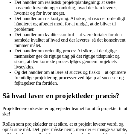
Det handler om realistisk projektplanlægning: at sætte
passende forventninger omkring, hvad der kan leveres,
hvornår og for hvor meget.
Det handler om risikostyring: At sikre, at risici er ordentligt
håndteret og afbødet mod, for at undgå, at de bliver til
problemer.
Det handler om kvalitetskontrol – at være fortaler for den
samlede kvalitet af hvad end der leveres, så det konsekvent
rammer målet.
Det handler om ordentlig proces: At sikre, at de rigtige
mennesker gør de rigtige ting på det rigtige tidspunkt og
sikrer, at den korrekte proces følges gennem projektets
livscyklus.
Og det handler om at lære af succes og fiasko – at optimere
fremtidige projekter og processer ved hjælp af succeser og
fejltagelser fra fortiden.
Så hvad laver en projektleder præcis?
Projektledere orkestrerer og vejleder teamet for at få projekter til at
ske!
Rollen som projektleder er at sikre, at et projekt leverer værdi og
opnår sine mål. Det lyder måske nemt, men der er mange variable,