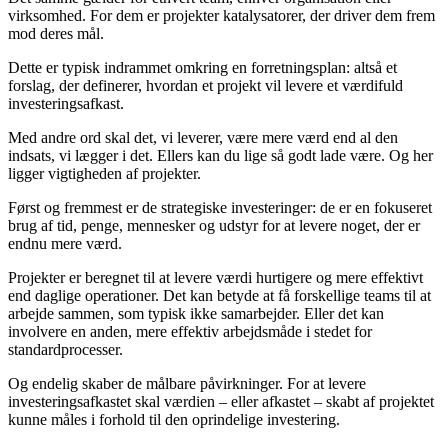
virksomhed. For dem er projekter katalysatorer, der driver dem frem
mod deres mål.
Dette er typisk indrammet omkring en forretningsplan: altså et
forslag, der definerer, hvordan et projekt vil levere et værdifuld
investeringsafkast.
Med andre ord skal det, vi leverer, være mere værd end al den
indsats, vi lægger i det. Ellers kan du lige så godt lade være. Og her
ligger vigtigheden af projekter.
Først og fremmest er de strategiske investeringer: de er en fokuseret
brug af tid, penge, mennesker og udstyr for at levere noget, der er
endnu mere værd.
Projekter er beregnet til at levere værdi hurtigere og mere effektivt
end daglige operationer. Det kan betyde at få forskellige teams til at
arbejde sammen, som typisk ikke samarbejder. Eller det kan
involvere en anden, mere effektiv arbejdsmåde i stedet for
standardprocesser.
Og endelig skaber de målbare påvirkninger. For at levere
investeringsafkastet skal værdien – eller afkastet – skabt af projektet
kunne måles i forhold til den oprindelige investering.