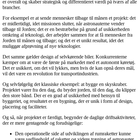
er overalt og skaber strategisk og differentieret værdi på tværs af alle
brancher.
For eksempel er at sende mennesker tilbage til månen et projekt: det
er midlertidigt, idet missionen slutter, når astronauterne vender
tilbage til Jorden; det er en bestræbelse på grund af usikkerheden
omkring al teknologi, der arbejder sammen for at få mennesker fra
Jorden til månen og tilbage; og det er et unikt resultat, idet det
muliggør afprøvning af nye teknologier.
Det samme gælder design af selvkørende biler. Konkurrenterne
kæmper om at være de første på markedet med et autonomt køretøj.
Det er usikkert, om det vil lykkes, men hvis de kan opnå deres mål,
vil det være en revolution for transportindustrien.
Og selvfølgelig det klassiske eksempel: at bygge en skyskraber.
Projektet varer fra den dag, du bryder jorden, til den dag, du klipper
den store bånd. Der er en grad af usikkerhed med hensyn til
byggeriet, og resultatet er en bygning, der er unik i form af design,
placering og faciliteter.
Og så, når projektet er færdigt, begynder de daglige driftsaktiviteter,
der er mere gentagende og forudsigelige:
Den operationelle side af udviklingen af rumraketter kunne
være vedligehold af raketter og videre træning af astronauter.