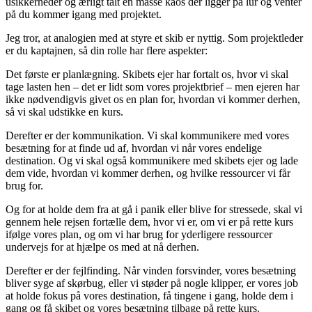
usikkerheder og ærligt talt en masse kaos der ligger på lur og venter
på du kommer igang med projektet.
Jeg tror, at analogien med at styre et skib er nyttig. Som projektleder
er du kaptajnen, så din rolle har flere aspekter:
Det første er planlægning. Skibets ejer har fortalt os, hvor vi skal
tage lasten hen – det er lidt som vores projektbrief – men ejeren har
ikke nødvendigvis givet os en plan for, hvordan vi kommer derhen,
så vi skal udstikke en kurs.
Derefter er der kommunikation. Vi skal kommunikere med vores
besætning for at finde ud af, hvordan vi når vores endelige
destination. Og vi skal også kommunikere med skibets ejer og lade
dem vide, hvordan vi kommer derhen, og hvilke ressourcer vi får
brug for.
Og for at holde dem fra at gå i panik eller blive for stressede, skal vi
gennem hele rejsen fortælle dem, hvor vi er, om vi er på rette kurs
ifølge vores plan, og om vi har brug for yderligere ressourcer
undervejs for at hjælpe os med at nå derhen.
Derefter er der fejlfinding. Når vinden forsvinder, vores besætning
bliver syge af skørbug, eller vi støder på nogle klipper, er vores job
at holde fokus på vores destination, få tingene i gang, holde dem i
gang og få skibet og vores besætning tilbage på rette kurs.