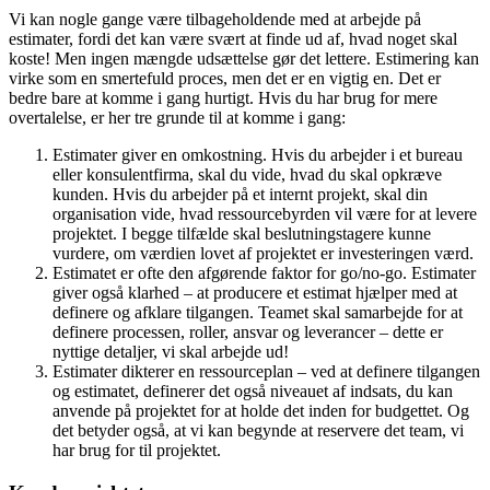
Vi kan nogle gange være tilbageholdende med at arbejde på
estimater, fordi det kan være svært at finde ud af, hvad noget skal
koste! Men ingen mængde udsættelse gør det lettere. Estimering kan
virke som en smertefuld proces, men det er en vigtig en. Det er
bedre bare at komme i gang hurtigt. Hvis du har brug for mere
overtalelse, er her tre grunde til at komme i gang:
Estimater giver en omkostning. Hvis du arbejder i et bureau
eller konsulentfirma, skal du vide, hvad du skal opkræve
kunden. Hvis du arbejder på et internt projekt, skal din
organisation vide, hvad ressourcebyrden vil være for at levere
projektet. I begge tilfælde skal beslutningstagere kunne
vurdere, om værdien lovet af projektet er investeringen værd.
Estimatet er ofte den afgørende faktor for go/no-go. Estimater
giver også klarhed – at producere et estimat hjælper med at
definere og afklare tilgangen. Teamet skal samarbejde for at
definere processen, roller, ansvar og leverancer – dette er
nyttige detaljer, vi skal arbejde ud!
Estimater dikterer en ressourceplan – ved at definere tilgangen
og estimatet, definerer det også niveauet af indsats, du kan
anvende på projektet for at holde det inden for budgettet. Og
det betyder også, at vi kan begynde at reservere det team, vi
har brug for til projektet.