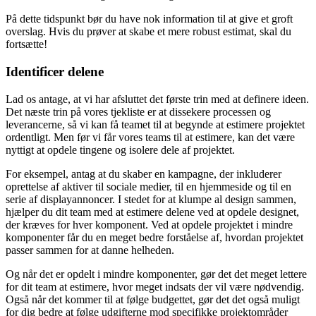
På dette tidspunkt bør du have nok information til at give et groft
overslag. Hvis du prøver at skabe et mere robust estimat, skal du
fortsætte!
Identificer delene
Lad os antage, at vi har afsluttet det første trin med at definere ideen.
Det næste trin på vores tjekliste er at dissekere processen og
leverancerne, så vi kan få teamet til at begynde at estimere projektet
ordentligt. Men før vi får vores teams til at estimere, kan det være
nyttigt at opdele tingene og isolere dele af projektet.
For eksempel, antag at du skaber en kampagne, der inkluderer
oprettelse af aktiver til sociale medier, til en hjemmeside og til en
serie af displayannoncer. I stedet for at klumpe al design sammen,
hjælper du dit team med at estimere delene ved at opdele designet,
der kræves for hver komponent. Ved at opdele projektet i mindre
komponenter får du en meget bedre forståelse af, hvordan projektet
passer sammen for at danne helheden.
Og når det er opdelt i mindre komponenter, gør det det meget lettere
for dit team at estimere, hvor meget indsats der vil være nødvendig.
Også når det kommer til at følge budgettet, gør det det også muligt
for dig bedre at følge udgifterne mod specifikke projektområder