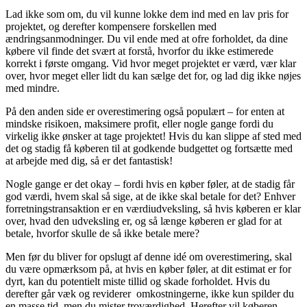
Lad ikke som om, du vil kunne lokke dem ind med en lav pris for
projektet, og derefter kompensere forskellen med
ændringsanmodninger. Du vil ende med at ofre forholdet, da dine
købere vil finde det svært at forstå, hvorfor du ikke estimerede
korrekt i første omgang. Vid hvor meget projektet er værd, vær klar
over, hvor meget eller lidt du kan sælge det for, og lad dig ikke nøjes
med mindre.
På den anden side er overestimering også populært – for enten at
mindske risikoen, maksimere profit, eller nogle gange fordi du
virkelig ikke ønsker at tage projektet! Hvis du kan slippe af sted med
det og stadig få køberen til at godkende budgettet og fortsætte med
at arbejde med dig, så er det fantastisk!
Nogle gange er det okay – fordi hvis en køber føler, at de stadig får
god værdi, hvem skal så sige, at de ikke skal betale for det? Enhver
forretningstransaktion er en værdiudveksling, så hvis køberen er klar
over, hvad den udveksling er, og så længe køberen er glad for at
betale, hvorfor skulle de så ikke betale mere?
Men før du bliver for opslugt af denne idé om overestimering, skal
du være opmærksom på, at hvis en køber føler, at dit estimat er for
dyrt, kan du potentielt miste tillid og skade forholdet. Hvis du
derefter går væk og reviderer omkostningerne, ikke kun spilder du
en masse tid, men du mister troværdighed. Herefter vil køberen