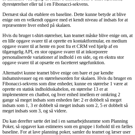
dyrestørrelser eller tal i en Fibonacci-sekvens.
Dernæst skal du etablere en baseline. Dette kunne betyde at blive
enige om en velkendt opgave med et kendt niveau af indsats for at
repræsentere hver enhed på skalaen.
Hvis du bruger t-shirt-størrelser, kan teamet måske blive enige om, at
en lille opgave svarer til at oprette en kontaktformular, en medium
opgave svarer til at hente en post fra et CRM ved hjælp af en
tilgængelig API, en stor opgave svarer til at inkorporere
personaliserede variationer af indhold i en side, og en ekstra stor
opgave svarer til at opsætte en facetteret søgefunktion.
Alternativt kunne teamet blive enige om bare et par kendte
indsatsniveauer og en størrelsesorden for skalaen. Hvis du bruger en
Fibonacci-sekvens som dine enheder, kunne en størrelse 1 være at
oprette en statisk indholdsskabelon, en størrelse 13 er at
implementere en chatbot, og hver enhed imellem er omkring 2
gange så meget indsats som enheden før: 2 er dobbelt så meget
indsats som 1, 3 er dobbelt så meget indsats som 2, 5 er dobbelt så
meget indsats som 3, og så videre.
Du kan derefter sætte det ind i en samarbejdsramme som Planning
Poker, så opgaver kan estimeres som en gruppe i forhold til en fælles
baseline. For at lave planning poker, samler du teamet og læser user