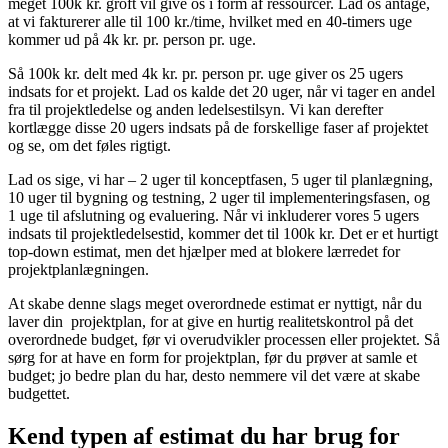
meget 100k kr. groft vil give os i form af ressourcer. Lad os antage,
at vi fakturerer alle til 100 kr./time, hvilket med en 40-timers uge
kommer ud på 4k kr. pr. person pr. uge.
Så 100k kr. delt med 4k kr. pr. person pr. uge giver os 25 ugers
indsats for et projekt. Lad os kalde det 20 uger, når vi tager en andel
fra til projektledelse og anden ledelsestilsyn. Vi kan derefter
kortlægge disse 20 ugers indsats på de forskellige faser af projektet
og se, om det føles rigtigt.
Lad os sige, vi har – 2 uger til konceptfasen, 5 uger til planlægning,
10 uger til bygning og testning, 2 uger til implementeringsfasen, og
1 uge til afslutning og evaluering. Når vi inkluderer vores 5 ugers
indsats til projektledelsestid, kommer det til 100k kr. Det er et hurtigt
top-down estimat, men det hjælper med at blokere lærredet for
projektplanlægningen.
At skabe denne slags meget overordnede estimat er nyttigt, når du
laver din projektplan, for at give en hurtig realitetskontrol på det
overordnede budget, før vi overudvikler processen eller projektet. Så
sørg for at have en form for projektplan, før du prøver at samle et
budget; jo bedre plan du har, desto nemmere vil det være at skabe
budgettet.
Kend typen af estimat du har brug for