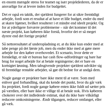
en enorm mængde stress for teamet og især projektlederen, da de er
ansvarlige for at levere inden for budgettet.
Det er også en taktik, der sjældent fungerer for at sikre fremtidigt
arbejde, fordi som et resultat af at have et lille budget, ender du med
at skære hjørner, hvilket resulterer i et mindre end ideelt projekt. Og
for at yderligere forværre problemerne – når det kommer til det
næste projekt, kan køberen ikke forstå, hvorfor det er så meget
dyrere end det forrige projekt!
Så nettoresultatet af underopladning er, at du ikke kun ender med at
tabe penge på det første job, men du ender ikke med at gøre mere
arbejde for den køber overhovedet. Et scenario, hvor dette er
forståeligt, er når et bureau har cash flow-udfordringer og bare har
brug for noget arbejde for at betale regningerne; det er bare en
kortsigtet løsning. Men tabsgivende projekter sjældent udvikler sig
til fremtidige rentable arbejder, så gør dit bedste for at undgå dem.
Nogle gange er projekter bare ikke ment til at være. Som med
enhver god forhandling, skal du kende det punkt, hvor du går væk
fra projektet, fordi nogle gange købere enten ikke fuldt ud sætter pris
på værdien, eller bare ikke er villige til at betale nok. Hvis køberen
chokerer over det indledende estimat, skal du ikke bare vilkårligt
reducere omkostningerne. Ændr tilgangen, reducer omfanget, eller
gå væk.