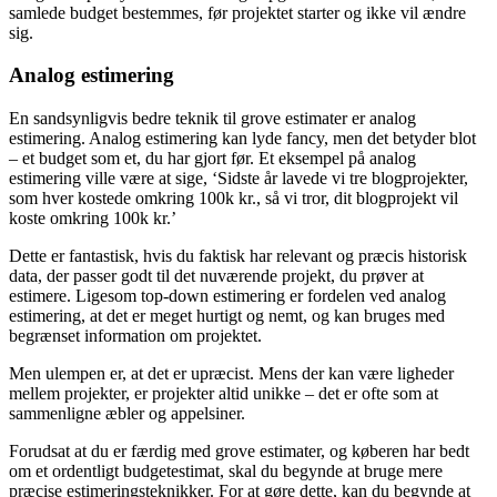
samlede budget bestemmes, før projektet starter og ikke vil ændre
sig.
Analog estimering
En sandsynligvis bedre teknik til grove estimater er analog
estimering. Analog estimering kan lyde fancy, men det betyder blot
– et budget som et, du har gjort før. Et eksempel på analog
estimering ville være at sige, ‘Sidste år lavede vi tre blogprojekter,
som hver kostede omkring 100k kr., så vi tror, dit blogprojekt vil
koste omkring 100k kr.’
Dette er fantastisk, hvis du faktisk har relevant og præcis historisk
data, der passer godt til det nuværende projekt, du prøver at
estimere. Ligesom top-down estimering er fordelen ved analog
estimering, at det er meget hurtigt og nemt, og kan bruges med
begrænset information om projektet.
Men ulempen er, at det er upræcist. Mens der kan være ligheder
mellem projekter, er projekter altid unikke – det er ofte som at
sammenligne æbler og appelsiner.
Forudsat at du er færdig med grove estimater, og køberen har bedt
om et ordentligt budgetestimat, skal du begynde at bruge mere
præcise estimeringsteknikker. For at gøre dette, kan du begynde at