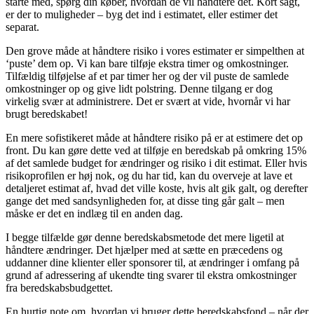
starte med, spørg din køber, hvordan de vil håndtere det. Kort sagt,
er der to muligheder – byg det ind i estimatet, eller estimer det
separat.
Den grove måde at håndtere risiko i vores estimater er simpelthen at
‘puste’ dem op. Vi kan bare tilføje ekstra timer og omkostninger.
Tilfældig tilføjelse af et par timer her og der vil puste de samlede
omkostninger op og give lidt polstring. Denne tilgang er dog
virkelig svær at administrere. Det er svært at vide, hvornår vi har
brugt beredskabet!
En mere sofistikeret måde at håndtere risiko på er at estimere det op
front. Du kan gøre dette ved at tilføje en beredskab på omkring 15%
af det samlede budget for ændringer og risiko i dit estimat. Eller hvis
risikoprofilen er høj nok, og du har tid, kan du overveje at lave et
detaljeret estimat af, hvad det ville koste, hvis alt gik galt, og derefter
gange det med sandsynligheden for, at disse ting går galt – men
måske er det en indlæg til en anden dag.
I begge tilfælde gør denne beredskabsmetode det mere ligetil at
håndtere ændringer. Det hjælper med at sætte en præcedens og
uddanner dine klienter eller sponsorer til, at ændringer i omfang på
grund af adressering af ukendte ting svarer til ekstra omkostninger
fra beredskabsbudgettet.
En hurtig note om, hvordan vi bruger dette beredskabsfond – når der