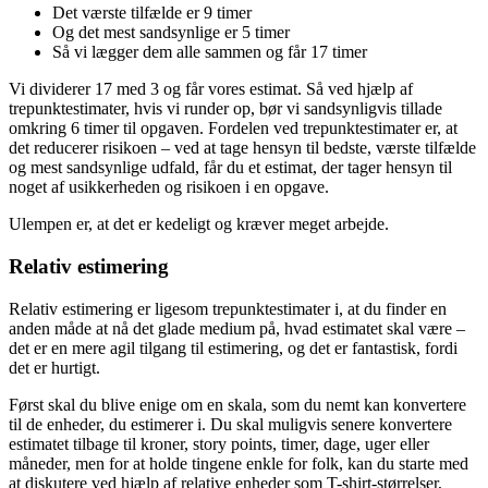
Det værste tilfælde er 9 timer
Og det mest sandsynlige er 5 timer
Så vi lægger dem alle sammen og får 17 timer
Vi dividerer 17 med 3 og får vores estimat. Så ved hjælp af
trepunktestimater, hvis vi runder op, bør vi sandsynligvis tillade
omkring 6 timer til opgaven. Fordelen ved trepunktestimater er, at
det reducerer risikoen – ved at tage hensyn til bedste, værste tilfælde
og mest sandsynlige udfald, får du et estimat, der tager hensyn til
noget af usikkerheden og risikoen i en opgave.
Ulempen er, at det er kedeligt og kræver meget arbejde.
Relativ estimering
Relativ estimering er ligesom trepunktestimater i, at du finder en
anden måde at nå det glade medium på, hvad estimatet skal være –
det er en mere agil tilgang til estimering, og det er fantastisk, fordi
det er hurtigt.
Først skal du blive enige om en skala, som du nemt kan konvertere
til de enheder, du estimerer i. Du skal muligvis senere konvertere
estimatet tilbage til kroner, story points, timer, dage, uger eller
måneder, men for at holde tingene enkle for folk, kan du starte med
at diskutere ved hjælp af relative enheder som T-shirt-størrelser,