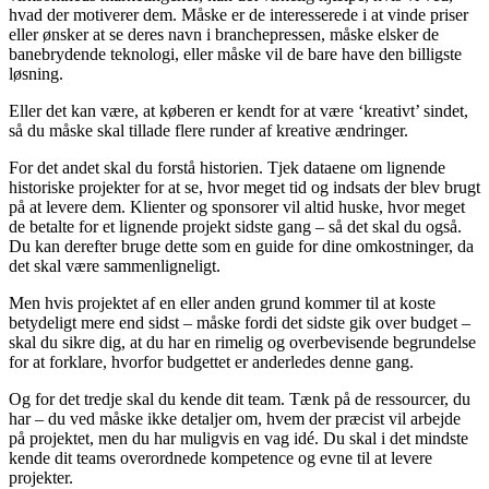
hvad der motiverer dem. Måske er de interesserede i at vinde priser
eller ønsker at se deres navn i branchepressen, måske elsker de
banebrydende teknologi, eller måske vil de bare have den billigste
løsning.
Eller det kan være, at køberen er kendt for at være ‘kreativt’ sindet,
så du måske skal tillade flere runder af kreative ændringer.
For det andet skal du forstå historien. Tjek dataene om lignende
historiske projekter for at se, hvor meget tid og indsats der blev brugt
på at levere dem. Klienter og sponsorer vil altid huske, hvor meget
de betalte for et lignende projekt sidste gang – så det skal du også.
Du kan derefter bruge dette som en guide for dine omkostninger, da
det skal være sammenligneligt.
Men hvis projektet af en eller anden grund kommer til at koste
betydeligt mere end sidst – måske fordi det sidste gik over budget –
skal du sikre dig, at du har en rimelig og overbevisende begrundelse
for at forklare, hvorfor budgettet er anderledes denne gang.
Og for det tredje skal du kende dit team. Tænk på de ressourcer, du
har – du ved måske ikke detaljer om, hvem der præcist vil arbejde
på projektet, men du har muligvis en vag idé. Du skal i det mindste
kende dit teams overordnede kompetence og evne til at levere
projekter.