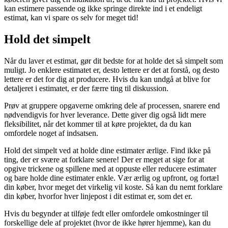
kan estimere passende og ikke springe direkte ind i et endeligt
estimat, kan vi spare os selv for meget tid!
Hold det simpelt
Når du laver et estimat, gør dit bedste for at holde det så simpelt som
muligt. Jo enklere estimatet er, desto lettere er det at forstå, og desto
lettere er det for dig at producere. Hvis du kan undgå at blive for
detaljeret i estimatet, er der færre ting til diskussion.
Prøv at gruppere opgaverne omkring dele af processen, snarere end
nødvendigvis for hver leverance. Dette giver dig også lidt mere
fleksibilitet, når det kommer til at køre projektet, da du kan
omfordele noget af indsatsen.
Hold det simpelt ved at holde dine estimater ærlige. Find ikke på
ting, der er svære at forklare senere! Der er meget at sige for at
opgive trickene og spillene med at oppuste eller reducere estimater
og bare holde dine estimater enkle. Vær ærlig og upfront, og fortæl
din køber, hvor meget det virkelig vil koste. Så kan du nemt forklare
din køber, hvorfor hver linjepost i dit estimat er, som det er.
Hvis du begynder at tilføje fedt eller omfordele omkostninger til
forskellige dele af projektet (hvor de ikke hører hjemme), kan du