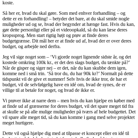
koste.
Så her er, hvad du skal gøre. Som med enhver forhandling – og
dette er en forhandling! – betyder det bare, at du skal smide nogle
muligheder ud og se, hvad der begynder at hænge fast. Hvis du kan,
gør dette personligt eller på et videoopkald, så du kan læse deres
kropssprog. Men start rigtig højt og prøv at finde deres
budgetgrænse. Dit mål her er at finde ud af, hvad der er over deres
budget, og arbejde ned derfra.
Jeg vil sige noget som – ‘Vi gjorde noget lignende sidste år, og det
kostede omkring 100k kr., er det den slags budget, du tænkte på?’
Når de gisper og siger nej – er det, når du kan skubbe dem igen,
komme ned i små trin. ‘Så tror du, du har 90k kr?’ Normalt på dette
tidspunkt vil de give et nummer! Selv hvis de ikke tror, de har et
budget, vil de selvfølgelig have en idé om, hvad de synes, de er
villige til at betale for noget, og hvad de ikke er.
Vi prøver ikke at narre dem – men hvis du kan hjælpe en køber med
at finde ud af grænserne for deres budget, vil det spare meget tid fra
at skulle se på alle mulige muligheder på tværs af hele budgettet. Det
vil spare alle meget tid, så du kan komme i gang med selve projektet
meget hurtigere.
Dette vil også hjælpe dig med at tilpasse et koncept eller en idé til