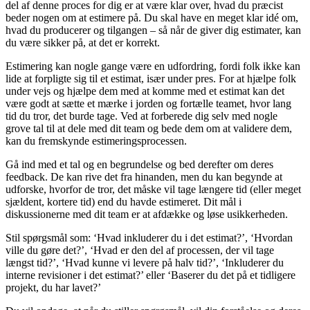
del af denne proces for dig er at være klar over, hvad du præcist
beder nogen om at estimere på. Du skal have en meget klar idé om,
hvad du producerer og tilgangen – så når de giver dig estimater, kan
du være sikker på, at det er korrekt.
Estimering kan nogle gange være en udfordring, fordi folk ikke kan
lide at forpligte sig til et estimat, især under pres. For at hjælpe folk
under vejs og hjælpe dem med at komme med et estimat kan det
være godt at sætte et mærke i jorden og fortælle teamet, hvor lang
tid du tror, det burde tage. Ved at forberede dig selv med nogle
grove tal til at dele med dit team og bede dem om at validere dem,
kan du fremskynde estimeringsprocessen.
Gå ind med et tal og en begrundelse og bed derefter om deres
feedback. De kan rive det fra hinanden, men du kan begynde at
udforske, hvorfor de tror, det måske vil tage længere tid (eller meget
sjældent, kortere tid) end du havde estimeret. Dit mål i
diskussionerne med dit team er at afdække og løse usikkerheden.
Stil spørgsmål som: ‘Hvad inkluderer du i det estimat?’, ‘Hvordan
ville du gøre det?’, ‘Hvad er den del af processen, der vil tage
længst tid?’, ‘Hvad kunne vi levere på halv tid?’, ‘Inkluderer du
interne revisioner i det estimat?’ eller ‘Baserer du det på et tidligere
projekt, du har lavet?’