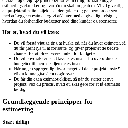
dække nogle vigtige principper for estimering, forklare nogle
estimeringsteknikker og hvornår du skal bruge dem. Vi vil give dig
en projektestimations-tjekliste, der guider dig gennem processen
med at bygge et estimat, og vi afslutter med at give dig indsigt i,
hvordan du forhandler budgetter med dine kunder og sponsorer.
Her er, hvad du vil lære:
Du vil forstå vigtige ting at huske på, når du laver estimater, så
du får grønt lys til at fortsætte, og giver projektet de bedste
chancer for at blive leveret inden for budgettet.
Du vil blive sikker på at lave et estimat – fra overordnede
budgetter til mere detaljerede estimater.
Når nogen spørger dig ‘hvor meget vil dette projekt koste?’,
vil du kunne give dem nogle svar.
Du får din egen estimat-tjekliste, så når du starter et nyt
projekt, ved du præcis, hvad du skal gøre for at få estimatet
færdigt.
Grundlæggende principper for
estimering
Start tidligt