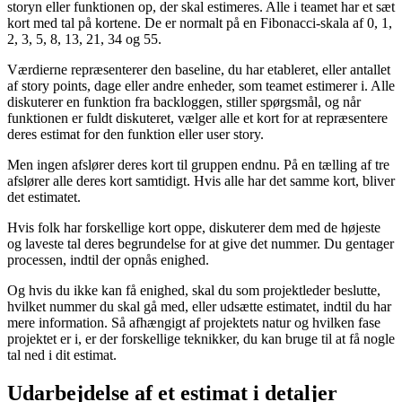
storyn eller funktionen op, der skal estimeres. Alle i teamet har et sæt
kort med tal på kortene. De er normalt på en Fibonacci-skala af 0, 1,
2, 3, 5, 8, 13, 21, 34 og 55.
Værdierne repræsenterer den baseline, du har etableret, eller antallet
af story points, dage eller andre enheder, som teamet estimerer i. Alle
diskuterer en funktion fra backloggen, stiller spørgsmål, og når
funktionen er fuldt diskuteret, vælger alle et kort for at repræsentere
deres estimat for den funktion eller user story.
Men ingen afslører deres kort til gruppen endnu. På en tælling af tre
afslører alle deres kort samtidigt. Hvis alle har det samme kort, bliver
det estimatet.
Hvis folk har forskellige kort oppe, diskuterer dem med de højeste
og laveste tal deres begrundelse for at give det nummer. Du gentager
processen, indtil der opnås enighed.
Og hvis du ikke kan få enighed, skal du som projektleder beslutte,
hvilket nummer du skal gå med, eller udsætte estimatet, indtil du har
mere information. Så afhængigt af projektets natur og hvilken fase
projektet er i, er der forskellige teknikker, du kan bruge til at få nogle
tal ned i dit estimat.
Udarbejdelse af et estimat i detaljer