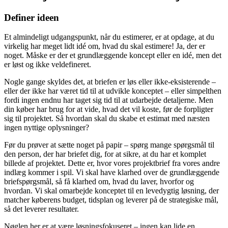
Definer ideen
Et almindeligt udgangspunkt, når du estimerer, er at opdage, at du
virkelig har meget lidt idé om, hvad du skal estimere! Ja, der er
noget. Måske er der et grundlæggende koncept eller en idé, men det
er løst og ikke veldefineret.
Nogle gange skyldes det, at briefen er løs eller ikke-eksisterende –
eller der ikke har været tid til at udvikle konceptet – eller simpelthen
fordi ingen endnu har taget sig tid til at udarbejde detaljerne. Men
din køber har brug for at vide, hvad det vil koste, før de forpligter
sig til projektet. Så hvordan skal du skabe et estimat med næsten
ingen nyttige oplysninger?
Før du prøver at sætte noget på papir – spørg mange spørgsmål til
den person, der har briefet dig, for at sikre, at du har et komplet
billede af projektet. Dette er, hvor vores projektbrief fra vores andre
indlæg kommer i spil. Vi skal have klarhed over de grundlæggende
briefspørgsmål, så få klarhed om, hvad du laver, hvorfor og
hvordan. Vi skal omarbejde konceptet til en levedygtig løsning, der
matcher køberens budget, tidsplan og leverer på de strategiske mål,
så det leverer resultater.
Nøglen her er at være løsningsfokuseret – ingen kan lide en