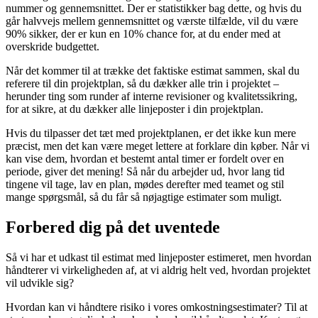
nummer og gennemsnittet. Der er statistikker bag dette, og hvis du
går halvvejs mellem gennemsnittet og værste tilfælde, vil du være
90% sikker, der er kun en 10% chance for, at du ender med at
overskride budgettet.
Når det kommer til at trække det faktiske estimat sammen, skal du
referere til din projektplan, så du dækker alle trin i projektet –
herunder ting som runder af interne revisioner og kvalitetssikring,
for at sikre, at du dækker alle linjeposter i din projektplan.
Hvis du tilpasser det tæt med projektplanen, er det ikke kun mere
præcist, men det kan være meget lettere at forklare din køber. Når vi
kan vise dem, hvordan et bestemt antal timer er fordelt over en
periode, giver det mening! Så når du arbejder ud, hvor lang tid
tingene vil tage, lav en plan, mødes derefter med teamet og stil
mange spørgsmål, så du får så nøjagtige estimater som muligt.
Forbered dig på det uventede
Så vi har et udkast til estimat med linjeposter estimeret, men hvordan
håndterer vi virkeligheden af, at vi aldrig helt ved, hvordan projektet
vil udvikle sig?
Hvordan kan vi håndtere risiko i vores omkostningsestimater? Til at