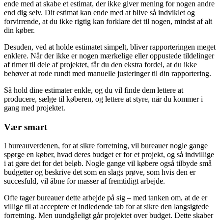
ende med at skabe et estimat, der ikke giver mening for nogen andre
end dig selv. Dit estimat kan ende med at blive så indviklet og
forvirrende, at du ikke rigtig kan forklare det til nogen, mindst af alt
din køber.
Desuden, ved at holde estimatet simpelt, bliver rapporteringen meget
enklere. Når der ikke er nogen mærkelige eller oppustede tildelinger
af timer til dele af projektet, får du den ekstra fordel, at du ikke
behøver at rode rundt med manuelle justeringer til din rapportering.
Så hold dine estimater enkle, og du vil finde dem lettere at
producere, sælge til køberen, og lettere at styre, når du kommer i
gang med projektet.
Vær smart
I bureauverdenen, for at sikre forretning, vil bureauer nogle gange
spørge en køber, hvad deres budget er for et projekt, og så indvillige
i at gøre det for det beløb. Nogle gange vil købere også tilbyde små
budgetter og beskrive det som en slags prøve, som hvis den er
succesfuld, vil åbne for masser af fremtidigt arbejde.
Ofte tager bureauer dette arbejde på sig – med tanken om, at de er
villige til at acceptere et indledende tab for at sikre den langsigtede
forretning. Men uundgåeligt går projektet over budget. Dette skaber