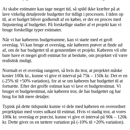
At skabe estimater kan tage meget tid, så spild ikke kræfter på at
lave virkelig detaljerede budgetter for tidligt i processen. I tiden op
til, at et budget bliver godkendt af en køber, er der en proces med
finjustering af budgettet. På forskellige stadier af et projekt kan vi
bruge forskellige typer estimater.
Når vi har køberens budgetramme, kan vi starte med et groft
overslag. Vi kan bruge et overslag, når køberen prøver at finde ud
af, om de har budgettet til at gennemføre et projekt. Køberen vil ofte
bare have et meget groft estimat for at beslutte, om projektet vil være
realistisk muligt.
Normalt er et overslag rangeret, så hvis du tror, at projektet måske
koster 100k kr., kunne vi give et interval på 75k – 150k kr. Det er en
(-25% til +50% variation), for at se om køberen har budgettet til at
fortsætte. Efter det groffe estimat kan vi lave et budgetestimat. Vi
bruger et budgetestimat, når køberen tror, de har budgettet og har
brug for lidt mere detaljer.
Typisk på dette tidspunkt kunne vi dele med køberen en overordnet
projektplan med vores udkast til estimat. Hvis vi stadig tror, at vores
100k kr. overslag er præcist, kunne vi give et interval på 90k – 120k
kr. Dette giver os en tættere variation på (-10% til +20% variation).