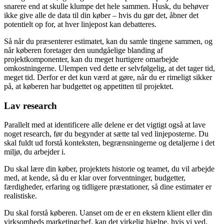
snarere end at skulle klumpe det hele sammen. Husk, du behøver
ikke give alle de data til din køber – hvis du gør det, åbner det
potentielt op for, at hver linjepost kan debatteres.
Så når du præsenterer estimatet, kan du samle tingene sammen, og
når køberen foretager den uundgåelige blanding af
projektkomponenter, kan du meget hurtigere omarbejde
omkostningerne. Ulempen ved dette er selvfølgelig, at det tager tid,
meget tid. Derfor er det kun værd at gøre, når du er rimeligt sikker
på, at køberen har budgettet og appetitten til projektet.
Lav research
Parallelt med at identificere alle delene er det vigtigt også at lave
noget research, før du begynder at sætte tal ved linjeposterne. Du
skal fuldt ud forstå konteksten, begrænsningerne og detaljerne i det
miljø, du arbejder i.
Du skal lære din køber, projektets historie og teamet, du vil arbejde
med, at kende, så du er klar over forventninger, budgetter,
færdigheder, erfaring og tidligere præstationer, så dine estimater er
realistiske.
Du skal forstå køberen. Uanset om de er en ekstern klient eller din
virksomheds marketingchef, kan det virkelig hjælpe, hvis vi ved,