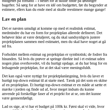
budgettet på forhånd – i stedet for at skulle finde på løsninger
bagefter. Så sørg for at have en idé om budgettet, før du begynder at
estimere, ellers kan du ende med at skulle reestimere mange gange!
Lav en plan
Det er næsten umuligt at komme op med et realistisk estimat,
medmindre du har en form for projektplan allerede defineret. Det
behøver ikke at være detaljeret, og du skal sandsynligvis justere
projektplanen sammen med estimatet, men du skal have noget at gå
ud fra.
Forholdet mellem estimat og projektplan er symbiotisk; de fodrer fra
hinanden. Så hvis du prøver at springe direkte ind i et estimat uden
nogen plan overhovedet, vil du hurtigt opdage, at du har brug for en
ledsagende projektplan, for at det skal være meningsfuldt.
Det kan også være nyttigt for projektplanlægning, hvis du laver et
hurtigt top-down estimat til at starte med. Tænk på det som en skitse
af en projektplan. Et hurtigt top-down estimat er en måde at sætte et
mærke i jorden og finde ud af, hvor meget indsats du kunne
anvende på forskellige faser af et projekt for at se, om det kunne
være gennemførligt.
Lad os sige, at vi har et budget på 100k kr. Først skal vi vide, hvor