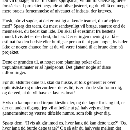
Du vil opdage, at når du stiller spørgsmål, vil din forståelse og deres
forståelse af projektet begynde at blive justeret, og du vil få en meget
mere præcis fornemmelse af niveauet af indsats, der kræves.
Husk, når vi sagde, at det er nyttigt at kende teamet, du arbejder
med? Spørg det team, du mest sandsynligt vil bruge, snarere end de
mennesker, du bedst kan lide. Du skal få et estimat fra hestens
mund, hvis det er den hest, du har. Der er ingen mening i at få et
estimat fra den bedste eller hurtigste person til at gøre noget, hvis der
ikke er nogen chance for, at du vil være i stand til at bruge dem på
projektet.
Dette er grunden til, at noget som planning poker eller
trepunktestimater er så hjælpsomt. Det glatter nogle af disse
udfordringer.
Før du afslutter dine tal, skal du huske, at folk generelt er over-
optimistiske og undervurderer deres tid, især når de står foran dig,
og de ved, at du vil have et lavt estimat!
Hvis du kæmper med trepunktestimater, og det tager for lang tid, er
der en anden tilgang: jeg vil anbefale at gå halvvejs mellem
gennemsnittet og værste tilfælde numre, som folk giver dig.
Spørg dem, ‘Hvis alt går imod os, hvor lang tid kan dette tage?’ ‘Og
hvor lang tid burde dette tage?’ Og så går du halvvejs mellem det