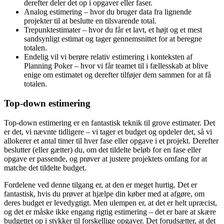
derefter deler det op i opgaver eller faser.
Analog estimering – hvor du bruger data fra lignende
projekter til at beslutte en tilsvarende total.
Trepunktestimater – hvor du får et lavt, et højt og et mest
sandsynligt estimat og tager gennemsnittet for at beregne
totalen.
Endelig vil vi berøre relativ estimering i konteksten af
Planning Poker – hvor vi får teamet til i fællesskab at blive
enige om estimatet og derefter tilføjer dem sammen for at få
totalen.
Top-down estimering
Top-down estimering er en fantastisk teknik til grove estimater. Det
er det, vi nævnte tidligere – vi tager et budget og opdeler det, så vi
allokerer et antal timer til hver fase eller opgave i et projekt. Derefter
beslutter (eller gætter) du, om det tildelte beløb for en fase eller
opgave er passende, og prøver at justere projektets omfang for at
matche det tildelte budget.
Fordelene ved denne tilgang er, at den er meget hurtig. Det er
fantastisk, hvis du prøver at hjælpe din køber med at afgøre, om
deres budget er levedygtigt. Men ulempen er, at det er helt upræcist,
og det er måske ikke engang rigtig estimering – det er bare at skære
budgettet op i stykker til forskellige opgaver. Det forudsætter, at det