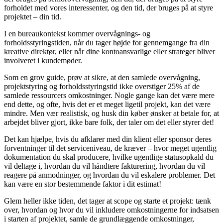
forholdet med vores interessenter, og den tid, der bruges på at styre
projektet – din tid.
I en bureaukontekst kommer overvågnings- og
forholdsstyringstiden, når du tager højde for gennemgange fra din
kreative direktør, eller når dine kontoansvarlige eller strateger bliver
involveret i kundemøder.
Som en grov guide, prøv at sikre, at den samlede overvågning,
projektstyring og forholdsstyringstid ikke overstiger 25% af de
samlede ressourcers omkostninger. Nogle gange kan det være mere
end dette, og ofte, hvis det er et meget ligetil projekt, kan det være
mindre. Men vær realistisk, og husk din køber ønsker at betale for, at
arbejdet bliver gjort, ikke bare folk, der taler om det eller styrer det!
Det kan hjælpe, hvis du afklarer med din klient eller sponsor deres
forventninger til det serviceniveau, de kræver – hvor meget ugentlig
dokumentation du skal producere, hvilke ugentlige statusopkald du
vil deltage i, hvordan du vil håndtere fakturering, hvordan du vil
reagere på anmodninger, og hvordan du vil eskalere problemer. Det
kan være en stor bestemmende faktor i dit estimat!
Glem heller ikke tiden, det tager at scope og starte et projekt: tænk
over, hvordan og hvor du vil inkludere omkostningerne for indsatsen
i starten af projektet, samle de grundlæggende omkostninger,