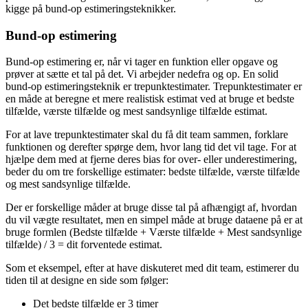
kigge på bund-op estimeringsteknikker.
Bund-op estimering
Bund-op estimering er, når vi tager en funktion eller opgave og
prøver at sætte et tal på det. Vi arbejder nedefra og op. En solid
bund-op estimeringsteknik er trepunktestimater. Trepunktestimater er
en måde at beregne et mere realistisk estimat ved at bruge et bedste
tilfælde, værste tilfælde og mest sandsynlige tilfælde estimat.
For at lave trepunktestimater skal du få dit team sammen, forklare
funktionen og derefter spørge dem, hvor lang tid det vil tage. For at
hjælpe dem med at fjerne deres bias for over- eller underestimering,
beder du om tre forskellige estimater: bedste tilfælde, værste tilfælde
og mest sandsynlige tilfælde.
Der er forskellige måder at bruge disse tal på afhængigt af, hvordan
du vil vægte resultatet, men en simpel måde at bruge dataene på er at
bruge formlen (Bedste tilfælde + Værste tilfælde + Mest sandsynlige
tilfælde) / 3 = dit forventede estimat.
Som et eksempel, efter at have diskuteret med dit team, estimerer du
tiden til at designe en side som følger:
Det bedste tilfælde er 3 timer