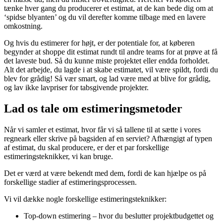
tænke hver gang du producerer et estimat, at de kan bede dig om at
‘spidse blyanten’ og du vil derefter komme tilbage med en lavere
omkostning.
Og hvis du estimerer for højt, er der potentiale for, at køberen
begynder at shoppe dit estimat rundt til andre teams for at prøve at få
det laveste bud. Så du kunne miste projektet eller endda forholdet.
Alt det arbejde, du lagde i at skabe estimatet, vil være spildt, fordi du
blev for grådig! Så vær smart, og lad være med at blive for grådig,
og lav ikke lavpriser for tabsgivende projekter.
Lad os tale om estimeringsmetoder
Når vi samler et estimat, hvor får vi så tallene til at sætte i vores
regneark eller skrive på bagsiden af en serviet? Afhængigt af typen
af estimat, du skal producere, er der et par forskellige
estimeringsteknikker, vi kan bruge.
Det er værd at være bekendt med dem, fordi de kan hjælpe os på
forskellige stadier af estimeringsprocessen.
Vi vil dække nogle forskellige estimeringsteknikker:
Top-down estimering – hvor du beslutter projektbudgettet og