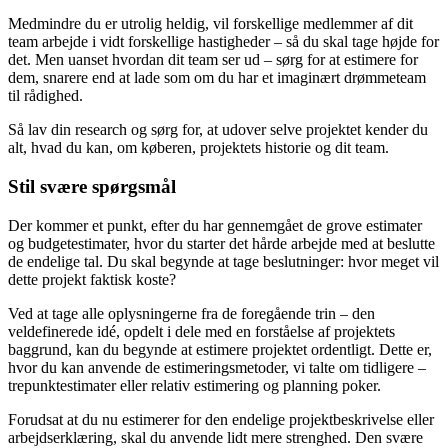
Medmindre du er utrolig heldig, vil forskellige medlemmer af dit
team arbejde i vidt forskellige hastigheder – så du skal tage højde for
det. Men uanset hvordan dit team ser ud – sørg for at estimere for
dem, snarere end at lade som om du har et imaginært drømmeteam
til rådighed.
Så lav din research og sørg for, at udover selve projektet kender du
alt, hvad du kan, om køberen, projektets historie og dit team.
Stil svære spørgsmål
Der kommer et punkt, efter du har gennemgået de grove estimater
og budgetestimater, hvor du starter det hårde arbejde med at beslutte
de endelige tal. Du skal begynde at tage beslutninger: hvor meget vil
dette projekt faktisk koste?
Ved at tage alle oplysningerne fra de foregående trin – den
veldefinerede idé, opdelt i dele med en forståelse af projektets
baggrund, kan du begynde at estimere projektet ordentligt. Dette er,
hvor du kan anvende de estimeringsmetoder, vi talte om tidligere –
trepunktestimater eller relativ estimering og planning poker.
Forudsat at du nu estimerer for den endelige projektbeskrivelse eller
arbejdserklæring, skal du anvende lidt mere strenghed. Den svære