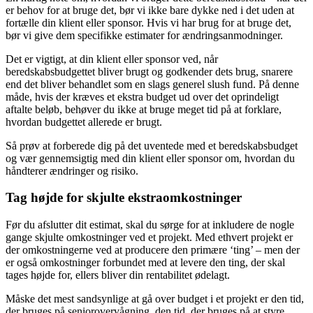
er behov for at bruge det, bør vi ikke bare dykke ned i det uden at
fortælle din klient eller sponsor. Hvis vi har brug for at bruge det,
bør vi give dem specifikke estimater for ændringsanmodninger.
Det er vigtigt, at din klient eller sponsor ved, når
beredskabsbudgettet bliver brugt og godkender dets brug, snarere
end det bliver behandlet som en slags generel slush fund. På denne
måde, hvis der kræves et ekstra budget ud over det oprindeligt
aftalte beløb, behøver du ikke at bruge meget tid på at forklare,
hvordan budgettet allerede er brugt.
Så prøv at forberede dig på det uventede med et beredskabsbudget
og vær gennemsigtig med din klient eller sponsor om, hvordan du
håndterer ændringer og risiko.
Tag højde for skjulte ekstraomkostninger
Før du afslutter dit estimat, skal du sørge for at inkludere de nogle
gange skjulte omkostninger ved et projekt. Med ethvert projekt er
der omkostningerne ved at producere den primære ‘ting’ – men der
er også omkostninger forbundet med at levere den ting, der skal
tages højde for, ellers bliver din rentabilitet ødelagt.
Måske det mest sandsynlige at gå over budget i et projekt er den tid,
der bruges på seniorovervågning, den tid, der bruges på at styre