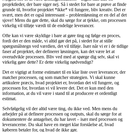
projektleder, der bare siger nej. Så i stedet for bare at prøve at finde
grunde til, hvorfor projektet *ikke* vil fungere, bliv kreativ. Det er
svært, men det er også interessant – problemløsning er en del af det
sjove! Mens du gør dette, skal du sørge for at tjekke, om processen
virkelig vil tilføje værdi til de endelige leverancer.
Ofte kan vi være skyldige i bare at gøre ting og følge en proces,
fordi det er den måde, vi altid gør det på, i stedet for at stille
spørgsmålstegn ved værdien, det vil tilføje. Især når vi er i de tidlige
faser af projektet, der definerer løsningen, kan det være let at
overudvikle processen. Bliv ved med at spørge dig selv, skal vi
virkelig gøre dette? Er dette virkelig nødvendigt?
Det er vigtigt at forme estimatet til en klar liste over leverancer, der
matcher processen, og som matcher strategien. Vi skal kunne
artikulere præcis, hvad projektet er, hvordan det vil fungere, og
processen for, hvordan vi vil levere det. Det er kun med den
information, at du vil være i stand til at producere et ordentligt
estimat.
Selvfølgelig vil der altid være ting, du ikke ved. Men mens du
arbejder på at definere processen og outputs, skal du sørge for at
dokumentere de antagelser, du har lavet – især med processen og
leverancerne. Du skal have en meget klar forståelse af, hvad
køberen betaler for, og hvad de ikke gør.