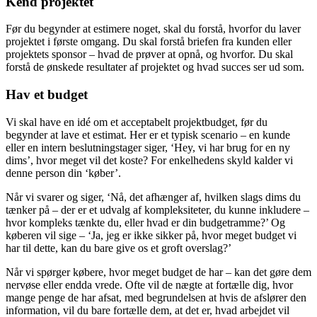
Kend projektet
Før du begynder at estimere noget, skal du forstå, hvorfor du laver
projektet i første omgang. Du skal forstå briefen fra kunden eller
projektets sponsor – hvad de prøver at opnå, og hvorfor. Du skal
forstå de ønskede resultater af projektet og hvad succes ser ud som.
Hav et budget
Vi skal have en idé om et acceptabelt projektbudget, før du
begynder at lave et estimat. Her er et typisk scenario – en kunde
eller en intern beslutningstager siger, ‘Hey, vi har brug for en ny
dims’, hvor meget vil det koste? For enkelhedens skyld kalder vi
denne person din ‘køber’.
Når vi svarer og siger, ‘Nå, det afhænger af, hvilken slags dims du
tænker på – der er et udvalg af kompleksiteter, du kunne inkludere –
hvor kompleks tænkte du, eller hvad er din budgetramme?’ Og
køberen vil sige – ‘Ja, jeg er ikke sikker på, hvor meget budget vi
har til dette, kan du bare give os et groft overslag?’
Når vi spørger købere, hvor meget budget de har – kan det gøre dem
nervøse eller endda vrede. Ofte vil de nægte at fortælle dig, hvor
mange penge de har afsat, med begrundelsen at hvis de afslører den
information, vil du bare fortælle dem, at det er, hvad arbejdet vil