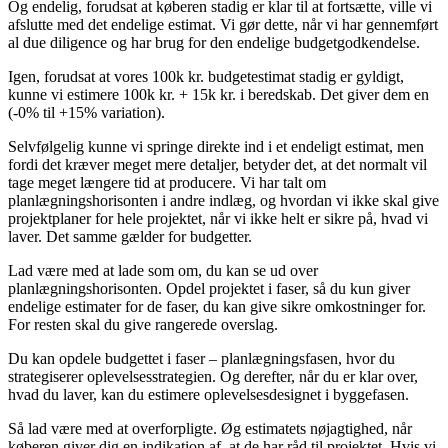
Og endelig, forudsat at køberen stadig er klar til at fortsætte, ville vi
afslutte med det endelige estimat. Vi gør dette, når vi har gennemført
al due diligence og har brug for den endelige budgetgodkendelse.
Igen, forudsat at vores 100k kr. budgetestimat stadig er gyldigt,
kunne vi estimere 100k kr. + 15k kr. i beredskab. Det giver dem en
(-0% til +15% variation).
Selvfølgelig kunne vi springe direkte ind i et endeligt estimat, men
fordi det kræver meget mere detaljer, betyder det, at det normalt vil
tage meget længere tid at producere. Vi har talt om
planlægningshorisonten i andre indlæg, og hvordan vi ikke skal give
projektplaner for hele projektet, når vi ikke helt er sikre på, hvad vi
laver. Det samme gælder for budgetter.
Lad være med at lade som om, du kan se ud over
planlægningshorisonten. Opdel projektet i faser, så du kun giver
endelige estimater for de faser, du kan give sikre omkostninger for.
For resten skal du give rangerede overslag.
Du kan opdele budgettet i faser – planlægningsfasen, hvor du
strategiserer oplevelsesstrategien. Og derefter, når du er klar over,
hvad du laver, kan du estimere oplevelsesdesignet i byggefasen.
Så lad være med at overforpligte. Øg estimatets nøjagtighed, når
køberen giver dig en indikation af, at de har råd til projektet. Hvis vi