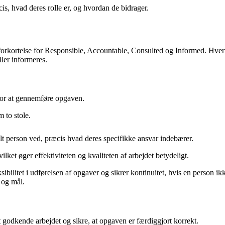
is, hvad deres rolle er, og hvordan de bidrager.
kortelse for Responsible, Accountable, Consulted og Informed. Hvert b
ler informeres.
t for at gennemføre opgaven.
 to stole.
t person ved, præcis hvad deres specifikke ansvar indebærer.
ket øger effektiviteten og kvaliteten af arbejdet betydeligt.
sibilitet i udførelsen af opgaver og sikrer kontinuitet, hvis en person i
 og mål.
t godkende arbejdet og sikre, at opgaven er færdiggjort korrekt.