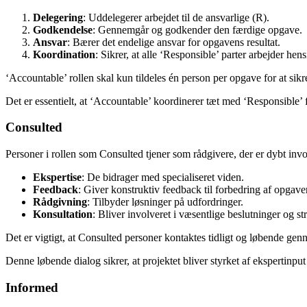
Delegering
: Uddelegerer arbejdet til de ansvarlige (R).
Godkendelse
: Gennemgår og godkender den færdige opgave.
Ansvar
: Bærer det endelige ansvar for opgavens resultat.
Koordination
: Sikrer, at alle ‘Responsible’ parter arbejder hen
‘Accountable’ rollen skal kun tildeles én person per opgave for at sik
Det er essentielt, at ‘Accountable’ koordinerer tæt med ‘Responsible’ fo
Consulted
Personer i rollen som Consulted tjener som rådgivere, der er dybt invol
Ekspertise
: De bidrager med specialiseret viden.
Feedback
: Giver konstruktiv feedback til forbedring af opgaver
Rådgivning
: Tilbyder løsninger på udfordringer.
Konsultation
: Bliver involveret i væsentlige beslutninger og st
Det er vigtigt, at Consulted personer kontaktes tidligt og løbende gen
Denne løbende dialog sikrer, at projektet bliver styrket af ekspertinput
Informed