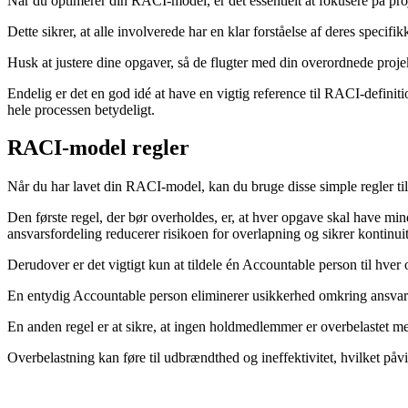
Når du optimerer din RACI-model, er det essentielt at fokusere på pro
Dette sikrer, at alle involverede har en klar forståelse af deres specifi
Husk at justere dine opgaver, så de flugter med din overordnede proje
Endelig er det en god idé at have en vigtig reference til RACI-defini
hele processen betydeligt.
RACI-model regler
Når du har lavet din RACI-model, kan du bruge disse simple regler til
Den første regel, der bør overholdes, er, at hver opgave skal have mind
ansvarsfordeling reducerer risikoen for overlapning og sikrer kontinuite
Derudover er det vigtigt kun at tildele én Accountable person til hve
En entydig Accountable person eliminerer usikkerhed omkring ansvar
En anden regel er at sikre, at ingen holdmedlemmer er overbelastet 
Overbelastning kan føre til udbrændthed og ineffektivitet, hvilket påv