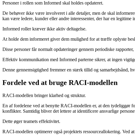
Personer i rollen som Informed skal holdes opdateret.
De behøver ikke være involveret i alle detaljer, men de skal informer
kan være ledere, kunder eller andre interessenter, der har en legitime in
Informed roller kræver ikke aktiv deltagelse.
At holde dem informeret giver dem mulighed for at træffe oplyste besl
Disse personer får normalt opdateringer gennem periodiske rapporter, m
Effektiv kommunikation med Informed parterne sikrer, at ingen vigtige 
Denne gennemsigtighed fremmer en stærk tillid og samarbejdsånd, hvilk
Fordele ved at bruge RACI-modellen
RACI-modellen bringer klarhed og struktur.
En af fordelene ved at benytte RACI-modellen er, at den tydeliggør fo
konflikter. Samtidig bliver det lettere at identificere ansvarlige perso
Dette øger teamets effektivitet.
RACI-modellen optimerer også projektets ressourceallokering. Ved at f