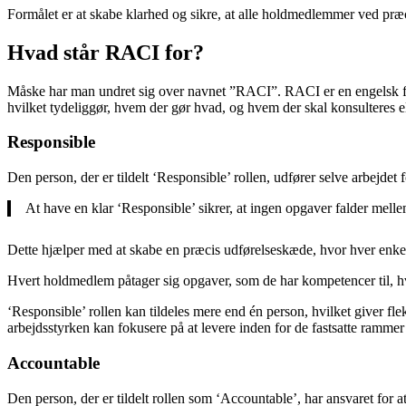
Formålet er at skabe klarhed og sikre, at alle holdmedlemmer ved præc
Hvad står RACI for?
Måske har man undret sig over navnet ”RACI”. RACI er en engelsk for
hvilket tydeliggør, hvem der gør hvad, og hvem der skal konsulteres el
Responsible
Den person, der er tildelt ‘Responsible’ rollen, udfører selve arbejde
At have en klar ‘Responsible’ sikrer, at ingen opgaver falder mellem
Dette hjælper med at skabe en præcis udførelseskæde, hvor hver enkel
Hvert holdmedlem påtager sig opgaver, som de har kompetencer til, hvil
‘Responsible’ rollen kan tildeles mere end én person, hvilket giver flek
arbejdsstyrken kan fokusere på at levere inden for de fastsatte rammer
Accountable
Den person, der er tildelt rollen som ‘Accountable’, har ansvaret for a