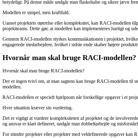
betydeligt. På denne måde undgår man flaskehalse og sikrer jævn fr
Modellen er simpel, men kraftfuld.
Uanset projektets størrelse eller kompleksitet, kan RACI-modellen tilp
projektteams. Dette gør, at modellen kan implementeres hurtigt og ud
Gennem RACI-modellen styrkes kommunikationen i projektet, hvilket f
engagerede medarbejdere, hvilket i sidste ende skaber højere produktiv
Hvornår man skal bruge RACI-modellen?
Hvornår skal man bruge RACI-modellen?
Der er ingen tvivl om, at man sagtens kan bruge RACI-modellen til stor
modellen.
RACI-modellen er specielt hjælpsom når forskellige opgaver i et proje
Hver situation kræver sin vurdering.
Det er vigtigt at vurdere kompleksiteten af projektet og de involvered
og ansvar er klart defineret, undgår man dobbeltarbejde og misforståels
For mindre projekter eller projekter med veldefinerede opgaver kan RA