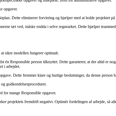
jektspecifikke opgaver og milepæle, frem for administrative opgaver.
kke opgaver.
ktplan. Dette eliminerer forvirring og hjælper med at holde projektet p
tionerne tæt ved, måske endda i selve regnearket. Dette hjælper teammedl
 at sikre modellen fungerer optimalt.
st én Responsible person tilknyttet. Dette garanterer, at der altid er no
t i arbejdet.
r opgave. Dette fremmer klare og hurtige beslutninger, da denne person 
 og godkendelsesprocedurer.
med for mange Responsible opgaver.
irker projektets fremdrift negativt. Optimér fordelingen af arbejde, så 