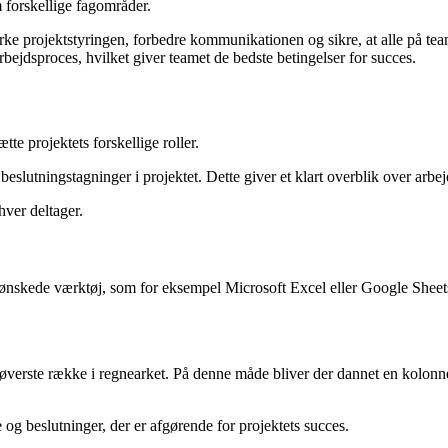
 forskellige fagområder.
ke projektstyringen, forbedre kommunikationen og sikre, at alle på teame
bejdsproces, hvilket giver teamet de bedste betingelser for succes.
e projektets forskellige roller.
eslutningstagninger i projektet. Dette giver et klart overblik over arbe
hver deltager.
ønskede værktøj, som for eksempel Microsoft Excel eller Google Sheets. 
 øverste række i regnearket. På denne måde bliver der dannet en kolonne 
og beslutninger, der er afgørende for projektets succes.