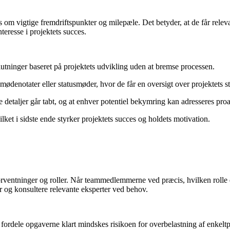
es om vigtige fremdriftspunkter og milepæle. Det betyder, at de får rel
teresse i projektets succes.
utninger baseret på projektets udvikling uden at bremse processen.
ødenotater eller statusmøder, hvor de får en oversigt over projektets st
detaljer går tabt, og at enhver potentiel bekymring kan adresseres proa
et i sidste ende styrker projektets succes og holdets motivation.
rventninger og roller. Når teammedlemmerne ved præcis, hvilken rolle d
ner og konsultere relevante eksperter ved behov.
ordele opgaverne klart mindskes risikoen for overbelastning af enkeltpe