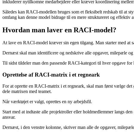
inkluderer nytilkomne medarbejdere eller kræver koordinering mellem
Således kan RACI-modellen bruges som et fleksibelt redskab til at styr
omfang kan denne model bidrage til en mere struktureret og effektiv ar
Hvordan man laver en RACI-model?
At lave en RACI-model kræver sin egen tilgang. Man starter med at sætt
Dernæst skal man identificere og nedskrive alle opgaver, milepæle og b
Til sidst tildeler man den passende RACI-kategori til hver opgave for 
Oprettelse af RACI-matrix i et regneark
For at oprette en RACI-matrix i et regneark, skal man først vælge det 
dele matrixen med teamet.
Når værktøjet er valgt, oprettes en ny arbejdsfil.
Start med at indtaste alle projektroller eller holdmedlemmer langs den
ansvar.
Dernæst, i den venstre kolonne, skriver man alle de opgaver, milepæle 