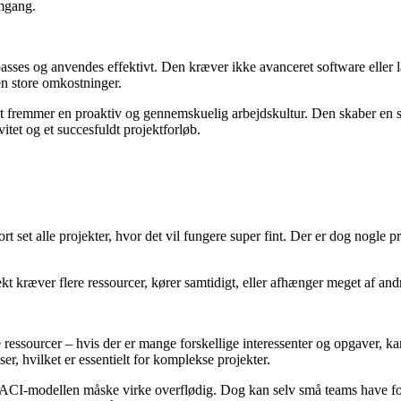
emgang.
asses og anvendes effektivt. Den kræver ikke avanceret software eller la
en store omkostninger.
remmer en proaktiv og gennemskuelig arbejdskultur. Den skaber en sol
itet og et succesfuldt projektforløb.
t set alle projekter, hvor det vil fungere super fint. Der er dog nogle p
kt kræver flere ressourcer, kører samtidigt, eller afhænger meget af and
e ressourcer – hvis der er mange forskellige interessenter og opgaver, k
er, hvilket er essentielt for komplekse projekter.
CI-modellen måske virke overflødig. Dog kan selv små teams have fordel