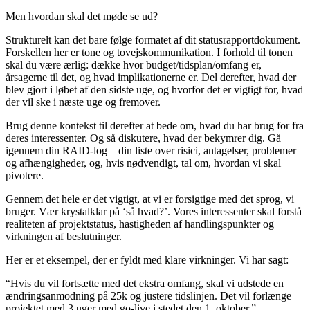
Men hvordan skal det møde se ud?
Strukturelt kan det bare følge formatet af dit statusrapportdokument.
Forskellen her er tone og tovejskommunikation. I forhold til tonen
skal du være ærlig: dække hvor budget/tidsplan/omfang er,
årsagerne til det, og hvad implikationerne er. Del derefter, hvad der
blev gjort i løbet af den sidste uge, og hvorfor det er vigtigt for, hvad
der vil ske i næste uge og fremover.
Brug denne kontekst til derefter at bede om, hvad du har brug for fra
deres interessenter. Og så diskutere, hvad der bekymrer dig. Gå
igennem din RAID-log – din liste over risici, antagelser, problemer
og afhængigheder, og, hvis nødvendigt, tal om, hvordan vi skal
pivotere.
Gennem det hele er det vigtigt, at vi er forsigtige med det sprog, vi
bruger. Vær krystalklar på ‘så hvad?’. Vores interessenter skal forstå
realiteten af projektstatus, hastigheden af handlingspunkter og
virkningen af beslutninger.
Her er et eksempel, der er fyldt med klare virkninger. Vi har sagt:
“Hvis du vil fortsætte med det ekstra omfang, skal vi udstede en
ændringsanmodning på 25k og justere tidslinjen. Det vil forlænge
projektet med 3 uger med go-live i stedet den 1. oktober.”