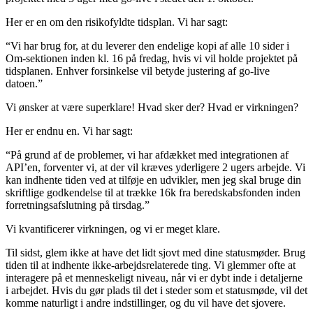
Her er en om den risikofyldte tidsplan. Vi har sagt:
“Vi har brug for, at du leverer den endelige kopi af alle 10 sider i
Om-sektionen inden kl. 16 på fredag, hvis vi vil holde projektet på
tidsplanen. Enhver forsinkelse vil betyde justering af go-live
datoen.”
Vi ønsker at være superklare! Hvad sker der? Hvad er virkningen?
Her er endnu en. Vi har sagt:
“På grund af de problemer, vi har afdækket med integrationen af
API’en, forventer vi, at der vil kræves yderligere 2 ugers arbejde. Vi
kan indhente tiden ved at tilføje en udvikler, men jeg skal bruge din
skriftlige godkendelse til at trække 16k fra beredskabsfonden inden
forretningsafslutning på tirsdag.”
Vi kvantificerer virkningen, og vi er meget klare.
Til sidst, glem ikke at have det lidt sjovt med dine statusmøder. Brug
tiden til at indhente ikke-arbejdsrelaterede ting. Vi glemmer ofte at
interagere på et menneskeligt niveau, når vi er dybt inde i detaljerne
i arbejdet. Hvis du gør plads til det i steder som et statusmøde, vil det
komme naturligt i andre indstillinger, og du vil have det sjovere.