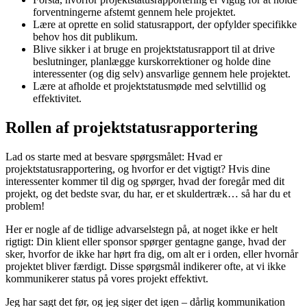
forventningerne afstemt gennem hele projektet.
Lære at oprette en solid statusrapport, der opfylder specifikke
behov hos dit publikum.
Blive sikker i at bruge en projektstatusrapport til at drive
beslutninger, planlægge kurskorrektioner og holde dine
interessenter (og dig selv) ansvarlige gennem hele projektet.
Lære at afholde et projektstatusmøde med selvtillid og
effektivitet.
Rollen af projektstatusrapportering
Lad os starte med at besvare spørgsmålet: Hvad er
projektstatusrapportering, og hvorfor er det vigtigt? Hvis dine
interessenter kommer til dig og spørger, hvad der foregår med dit
projekt, og det bedste svar, du har, er et skuldertræk… så har du et
problem!
Her er nogle af de tidlige advarselstegn på, at noget ikke er helt
rigtigt: Din klient eller sponsor spørger gentagne gange, hvad der
sker, hvorfor de ikke har hørt fra dig, om alt er i orden, eller hvornår
projektet bliver færdigt. Disse spørgsmål indikerer ofte, at vi ikke
kommunikerer status på vores projekt effektivt.
Jeg har sagt det før, og jeg siger det igen – dårlig kommunikation