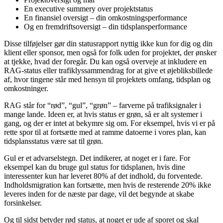
En executive summery over projektstatus
En finansiel oversigt – din omkostningsperformance
Og en fremdriftsoversigt – din tidsplansperformance
Disse tilføjelser gør din statusrapport nyttig ikke kun for dig og din
klient eller sponsor, men også for folk uden for projektet, der ønsker
at tjekke, hvad der foregår. Du kan også overveje at inkludere en
RAG-status eller trafiklyssammendrag for at give et øjebliksbillede
af, hvor tingene står med hensyn til projektets omfang, tidsplan og
omkostninger.
RAG står for “rød”, “gul”, “grøn” – farverne på trafiksignaler i
mange lande. Ideen er, at hvis status er grøn, så er alt systemer i
gang, og der er intet at bekymre sig om. For eksempel, hvis vi er på
rette spor til at fortsætte med at ramme datoerne i vores plan, kan
tidsplansstatus være sat til grøn.
Gul er et advarselstegn. Det indikerer, at noget er i fare. For
eksempel kan du bruge gul status for tidsplanen, hvis dine
interessenter kun har leveret 80% af det indhold, du forventede.
Indholdsmigration kan fortsætte, men hvis de resterende 20% ikke
leveres inden for de næste par dage, vil det begynde at skabe
forsinkelser.
Og til sidst betyder rød status, at noget er ude af sporet og skal