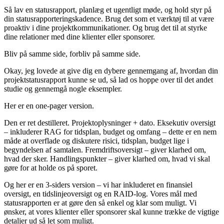
Så lav en statusrapport, planlæg et ugentligt møde, og hold styr på
din statusrapporteringskadence. Brug det som et værktøj til at være
proaktiv i dine projektkommunikationer. Og brug det til at styrke
dine relationer med dine klienter eller sponsorer.
Bliv på samme side, forbliv på samme side.
Okay, jeg lovede at give dig en dybere gennemgang af, hvordan din
projektstatusrapport kunne se ud, så lad os hoppe over til det andet
studie og gennemgå nogle eksempler.
Her er en one-pager version.
Den er ret destilleret. Projektoplysninger + dato. Eksekutiv oversigt
– inkluderer RAG for tidsplan, budget og omfang – dette er en nem
måde at overflade og diskutere risici, tidsplan, budget lige i
begyndelsen af samtalen. Fremdriftsoversigt – giver klarhed om,
hvad der sker. Handlingspunkter – giver klarhed om, hvad vi skal
gøre for at holde os på sporet.
Og her er en 3-siders version – vi har inkluderet en finansiel
oversigt, en tidslinjeoversigt og en RAID-log. Vores mål med
statusrapporten er at gøre den så enkel og klar som muligt. Vi
ønsker, at vores klienter eller sponsorer skal kunne trække de vigtige
detaljer ud så let som muligt.