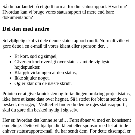
Så du har landet på et godt format for din statusrapport. Hvad nu?
Hvordan kan vi bruge vores statusrapport til mere end bare
dokumentation?
Del den med andre
Selvfølgelig skal vi dele denne statusrapport rundt. Normalt ville vi
gøre dette i en e-mail til vores klient eller sponsor, der…
Er kort, sød og simpel,
Giver en kort oversigt over status samt de vigtigste
højdepunkter,
Klargør virkningen af den status,
Ikke skjuler noget,
Og er klar om de næste skridt.
Pointen er at give konteksten og fortællingen omkring projektstatus,
ikke bare at kaste data over hegnet. Så i stedet for blot at sende en
besked, der siger, “Vedhæftet finder du denne uges statusrapport”,
skal du gøre din besked nyttig i sig selv.
Her er, hvordan det kunne se ud… Først åbner vi med en konsistent
emnelinje. Dette vil hjælpe din klient eller sponsor med let at finde
enhver statusrapporte-mail, du har sendt dem. For dette eksempel er