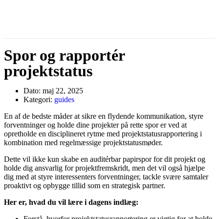
Spor og rapportér
projektstatus
Dato:
maj 22, 2025
Kategori:
guides
En af de bedste måder at sikre en flydende kommunikation, styre
forventninger og holde dine projekter på rette spor er ved at
opretholde en disciplineret rytme med projektstatusrapportering i
kombination med regelmæssige projektstatusmøder.
Dette vil ikke kun skabe en auditérbar papirspor for dit projekt og
holde dig ansvarlig for projektfremskridt, men det vil også hjælpe
dig med at styre interessenters forventninger, tackle svære samtaler
proaktivt og opbygge tillid som en strategisk partner.
Her er, hvad du vil lære i dagens indlæg:
Forstå, hvorfor projektstatusrapportering er vigtig for at holde