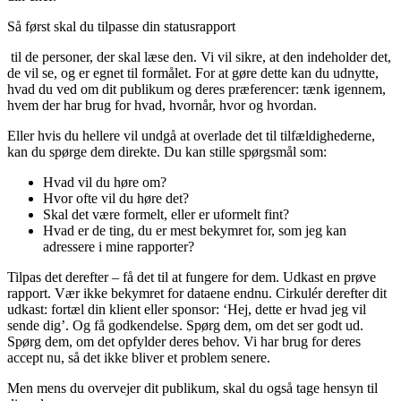
Så først skal du tilpasse din statusrapport
til de personer, der skal læse den. Vi vil sikre, at den indeholder det,
de vil se, og er egnet til formålet. For at gøre dette kan du udnytte,
hvad du ved om dit publikum og deres præferencer: tænk igennem,
hvem der har brug for hvad, hvornår, hvor og hvordan.
Eller hvis du hellere vil undgå at overlade det til tilfældighederne,
kan du spørge dem direkte. Du kan stille spørgsmål som:
Hvad vil du høre om?
Hvor ofte vil du høre det?
Skal det være formelt, eller er uformelt fint?
Hvad er de ting, du er mest bekymret for, som jeg kan
adressere i mine rapporter?
Tilpas det derefter – få det til at fungere for dem. Udkast en prøve
rapport. Vær ikke bekymret for dataene endnu. Cirkulér derefter dit
udkast: fortæl din klient eller sponsor: ‘Hej, dette er hvad jeg vil
sende dig’. Og få godkendelse. Spørg dem, om det ser godt ud.
Spørg dem, om det opfylder deres behov. Vi har brug for deres
accept nu, så det ikke bliver et problem senere.
Men mens du overvejer dit publikum, skal du også tage hensyn til