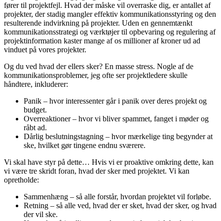
fører til projektfejl. Hvad der måske vil overraske dig, er antallet af
projekter, der stadig mangler effektiv kommunikationsstyring og den
resulterende indvirkning på projekter. Uden en gennemtænkt
kommunikationsstrategi og værktøjer til opbevaring og regulering af
projektinformation kaster mange af os millioner af kroner ud ad
vinduet på vores projekter.
Og du ved hvad der ellers sker? En masse stress. Nogle af de
kommunikationsproblemer, jeg ofte ser projektledere skulle
håndtere, inkluderer:
Panik – hvor interessenter går i panik over deres projekt og
budget.
Overreaktioner – hvor vi bliver spammet, fanget i møder og
råbt ad.
Dårlig beslutningstagning – hvor mærkelige ting begynder at
ske, hvilket gør tingene endnu sværere.
Vi skal have styr på dette… Hvis vi er proaktive omkring dette, kan
vi være tre skridt foran, hvad der sker med projektet. Vi kan
opretholde:
Sammenhæng – så alle forstår, hvordan projektet vil forløbe.
Retning – så alle ved, hvad der er sket, hvad der sker, og hvad
der vil ske.