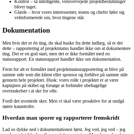
Kontrol – så intelligente, velovervejede projektbeslutninger
bliver taget.
Glæde – hvor vores interessenter, teams og chefer føler sig
velinformerede om, hvor tingene står.
Dokumentation
Men hvis der er én ting, du skal huske fra dette indlæg, så er det
dette – rapportering af projektstatus handler ikke om at dokumentere
ting. Det er en god start, men det er ikke formålet med en
statusrapport. En statusrapport handler ikke om dokumentation.
Frem for alt er formålet med projektstatusrapportering at blive på
samme side som din klient eller sponsor og forblive på samme side
gennem hele projektet. Husk: vores rolle i projektet er at være
kaptajnen på skibet og forsøge at forhindre ubehagelige
overraskelser i at ske for ofte.
Fordi det uventede sker. Men vi skal være proaktive for at undgå
større katastrofer.
Hvordan man sporer og rapporterer fremskridt
Lad os dykke ned i dokumentationen først. Jeg ved, jeg ved – jeg