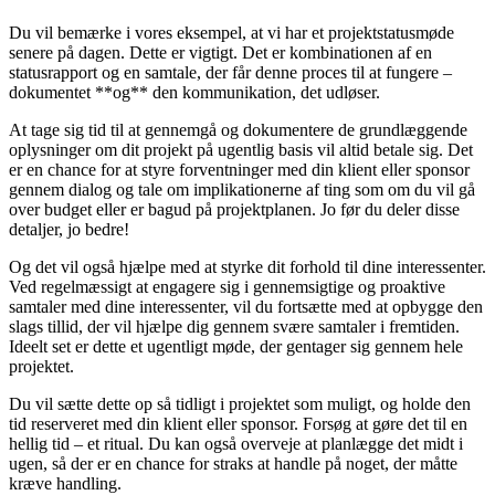
Du vil bemærke i vores eksempel, at vi har et projektstatusmøde
senere på dagen. Dette er vigtigt. Det er kombinationen af en
statusrapport og en samtale, der får denne proces til at fungere –
dokumentet **og** den kommunikation, det udløser.
At tage sig tid til at gennemgå og dokumentere de grundlæggende
oplysninger om dit projekt på ugentlig basis vil altid betale sig. Det
er en chance for at styre forventninger med din klient eller sponsor
gennem dialog og tale om implikationerne af ting som om du vil gå
over budget eller er bagud på projektplanen. Jo før du deler disse
detaljer, jo bedre!
Og det vil også hjælpe med at styrke dit forhold til dine interessenter.
Ved regelmæssigt at engagere sig i gennemsigtige og proaktive
samtaler med dine interessenter, vil du fortsætte med at opbygge den
slags tillid, der vil hjælpe dig gennem svære samtaler i fremtiden.
Ideelt set er dette et ugentligt møde, der gentager sig gennem hele
projektet.
Du vil sætte dette op så tidligt i projektet som muligt, og holde den
tid reserveret med din klient eller sponsor. Forsøg at gøre det til en
hellig tid – et ritual. Du kan også overveje at planlægge det midt i
ugen, så der er en chance for straks at handle på noget, der måtte
kræve handling.