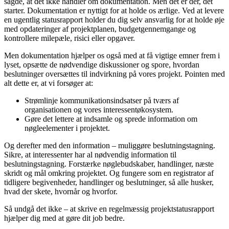
sagde, at det ikke handler om dokumentation. Men det er der, det
starter. Dokumentation er nyttigt for at holde os ærlige. Ved at levere
en ugentlig statusrapport holder du dig selv ansvarlig for at holde øje
med opdateringer af projektplanen, budgetgennemgange og
kontrollere milepæle, risici eller opgaver.
Men dokumentation hjælper os også med at få vigtige emner frem i
lyset, opsætte de nødvendige diskussioner og spore, hvordan
beslutninger oversættes til indvirkning på vores projekt. Pointen med
alt dette er, at vi forsøger at:
Strømlinje kommunikationsindsatser på tværs af
organisationen og vores interessentøkosystem.
Gøre det lettere at indsamle og sprede information om
nøgleelementer i projektet.
Og derefter med den information – muliggøre beslutningstagning.
Sikre, at interessenter har al nødvendig information til
beslutningstagning. Forstærke nøglebudskaber, handlinger, næste
skridt og mål omkring projektet. Og fungere som en registrator af
tidligere begivenheder, handlinger og beslutninger, så alle husker,
hvad der skete, hvornår og hvorfor.
Så undgå det ikke – at skrive en regelmæssig projektstatusrapport
hjælper dig med at gøre dit job bedre.