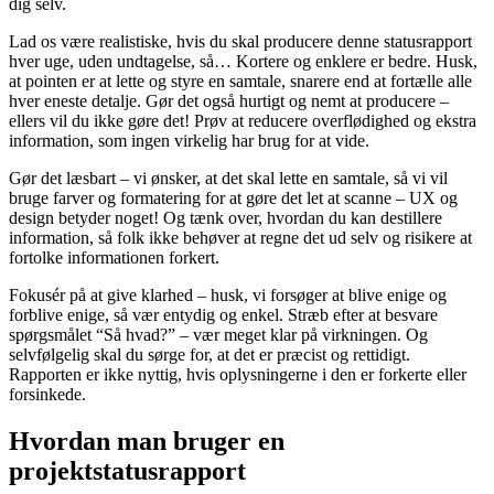
dig selv.
Lad os være realistiske, hvis du skal producere denne statusrapport
hver uge, uden undtagelse, så… Kortere og enklere er bedre. Husk,
at pointen er at lette og styre en samtale, snarere end at fortælle alle
hver eneste detalje. Gør det også hurtigt og nemt at producere –
ellers vil du ikke gøre det! Prøv at reducere overflødighed og ekstra
information, som ingen virkelig har brug for at vide.
Gør det læsbart – vi ønsker, at det skal lette en samtale, så vi vil
bruge farver og formatering for at gøre det let at scanne – UX og
design betyder noget! Og tænk over, hvordan du kan destillere
information, så folk ikke behøver at regne det ud selv og risikere at
fortolke informationen forkert.
Fokusér på at give klarhed – husk, vi forsøger at blive enige og
forblive enige, så vær entydig og enkel. Stræb efter at besvare
spørgsmålet “Så hvad?” – vær meget klar på virkningen. Og
selvfølgelig skal du sørge for, at det er præcist og rettidigt.
Rapporten er ikke nyttig, hvis oplysningerne i den er forkerte eller
forsinkede.
Hvordan man bruger en
projektstatusrapport