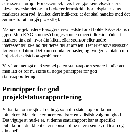
adresseres hurtigt. For eksempel, hvis flere godkendelsesfrister er
blevet overskredet og nu blokerer fremskridt, bør tidsplansstatus
markeres som rød, hvilket klart indikerer, at der skal handles med det
samme for at undgå projektfejl.
Mange projektledere forsøger deres bedste for at holde RAG-status i
grøn. Men RAG kan også bruges som en meget direkte måde at
markere ting på, hvor din klient eller sponsor eller andre
interessenter ikke holder deres del af aftalen. Det er et advarselsskud
før en eskalation. Det kommunikerer haster, og tvinger samtalen om
højprioritetsrisici og -problemer.
Vi vil gennemgå et eksempel på en statusrapport senere i indlægen,
men lad os for nu skifte til nogle principper for god
statusrapportering.
Principper for god
projektstatusrapportering
Vi har talt om nogle af de ting, som din statusrapport kunne
inkludere. Men dette er mere end bare en stilistisk valgmulighed.
Det vigtige at huske er, at denne statusrapport har et specifikt
publikum – din klient eller sponsor, dine interessenter, dit team og
din chef.