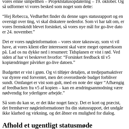
vores emne simpelthen – Projektstatusopdatering – 19. oktober. Og
så udformer vi vores besked som noget som dette:
“Hej Rebecca, Vedhæftet finder du denne uges statusrapport og en
oversigt over ting, vi skal diskutere nedenfor. Som vi har talt om, er
vores fremskridt blevet forsinket, så vores nye mål for go-live dato
er 24. november.”
Det er vores nøgleinformation – vores store takeaway, som vi vil
have, at vores klient eller interessent skal være meget opmærksom
på. Lad os nu dykke ned i resumeet: Tidsplanen er vist i rød. Ved
siden af har vi beskrevet hvorfor: “Forsinket feedback til v5
kopiændringer påvirker go-live datoen.”
Budgettet er vist i grøn. Og vi tilføjer detaljen, at tredjepartsaktiver
var dyrere end forventet, men det overordnede budget forbliver
sundt. Omfanget er vist som gult, med en note der siger “Afhængig
af feedbacken fra v5 af kopien – kan en ændringsanmodning være
nødvendig for yderligere arbejde.”
Så som du kan se, er det ikke noget fancy. Det er kort og præcist,
det fremhæver nøgleinformationer fra din statusrapport, det undgår
ikke klarhed og virkning, og det åbner en mulighed for dialog.
Afhold et ugentligt statusmøde