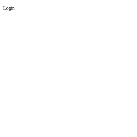
Login
Opret gratis bruger