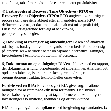
tab af data, tab af markedsandele eller reduceret produktivitet.
4)
Fastlæggelse af Recovery Time Objectives (RTO) og
Recovery Point Objectives (RPO):
RTO angiver, hvor hurtigt en
proces skal være genetableret efter en hændelse, mens RPO
definerer, hvor meget data man maksimalt må miste (målt i tid).
Disse mål er afgørende for valg af backup- og
genopretningsstrategier.
5)
Udvikling af strategier og anbefalinger:
Baseret på analysen
udarbejdes forslag til, hvordan organisationen bedst forbereder sig
på afbrydelser – herunder beredskabsplaner, alternative løsninger,
investeringer i teknologi og træning af personale.
6)
Dokumentation og opfølgning:
BIA’en afsluttes med en rapport,
der dokumenterer fund, prioriteringer og anbefalinger. Analysen bør
opdateres løbende, især når der sker større ændringer i
organisationens struktur, teknologi eller omgivelser.
Fordele ved en BIA:
En veldesignet BIA giver organisationen
mulighed for at være
proaktiv
frem for reaktiv. Den styrker
beredskabet og gør det muligt at tage informerede beslutninger om
investeringer i beskyttelse, redundans og driftssikkerhed.
BIA bidrager også til
compliance
med lovgivning og standarder, fx