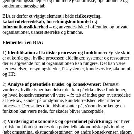
genopretningsstrategier og minimere økonomiske, operationelle og
omdømmemæssige tab.
BIA er derfor et vigtigt element i både
risikostyring
,
katastrofeberedskab
,
forretningskontinuitet
og
informationssikkerhed
– og anvendes både i offentlige og private
organisationer, uanset størrelse og branche.
Elementer i en BIA:
1)
Identifikation af kritiske processer og funktioner:
Første skridt
er at kortlægge, hvilke processer, afdelinger, systemer og ressourcer
der er afgørende for, at organisationen kan fungere. Det kan være
kerneydelser, forsyningskæder, IT-systemer, kundeservice, økonomi
og HR.
2)
Analyse af potentielle trusler og konsekvenser:
Dernæst
vurderes, hvilke typer hændelser der kan påvirke disse funktioner,
og hvad konsekvenserne vil være – fx tab af indtægter, overtrædelse
af lovkrav, skader på omdømme, kundetilfredshed eller interne
processer. Der sættes ofte tidshorisonter på, såsom hvor længe en
funktion kan være nede, før skader bliver uacceptable.
3)
Vurdering af økonomisk og operationel påvirkning:
For hver
kritisk funktion estimeres den potentielle økonomiske påvirkning
(tabt omsætning, ekstraomkostninger) og andre konsekvenser, såsom