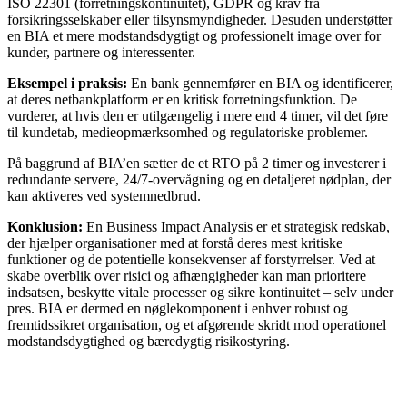
ISO 22301 (forretningskontinuitet), GDPR og krav fra
forsikringsselskaber eller tilsynsmyndigheder. Desuden understøtter
en BIA et mere modstandsdygtigt og professionelt image over for
kunder, partnere og interessenter.
Eksempel i praksis:
En bank gennemfører en BIA og identificerer,
at deres netbankplatform er en kritisk forretningsfunktion. De
vurderer, at hvis den er utilgængelig i mere end 4 timer, vil det føre
til kundetab, medieopmærksomhed og regulatoriske problemer.
På baggrund af BIA’en sætter de et RTO på 2 timer og investerer i
redundante servere, 24/7-overvågning og en detaljeret nødplan, der
kan aktiveres ved systemnedbrud.
Konklusion:
En Business Impact Analysis er et strategisk redskab,
der hjælper organisationer med at forstå deres mest kritiske
funktioner og de potentielle konsekvenser af forstyrrelser. Ved at
skabe overblik over risici og afhængigheder kan man prioritere
indsatsen, beskytte vitale processer og sikre kontinuitet – selv under
pres. BIA er dermed en nøglekomponent i enhver robust og
fremtidssikret organisation, og et afgørende skridt mod operationel
modstandsdygtighed og bæredygtig risikostyring.