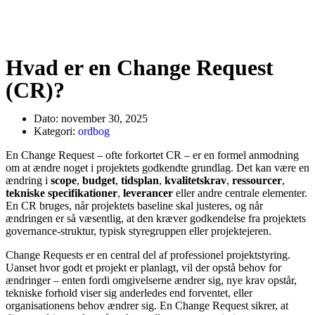
Hvad er en Change Request
(CR)?
Dato:
november 30, 2025
Kategori:
ordbog
En Change Request – ofte forkortet CR – er en formel anmodning
om at ændre noget i projektets godkendte grundlag. Det kan være en
ændring i
scope
,
budget
,
tidsplan
,
kvalitetskrav
,
ressourcer
,
tekniske specifikationer
,
leverancer
eller andre centrale elementer.
En CR bruges, når projektets baseline skal justeres, og når
ændringen er så væsentlig, at den kræver godkendelse fra projektets
governance-struktur, typisk styregruppen eller projektejeren.
Change Requests er en central del af professionel projektstyring.
Uanset hvor godt et projekt er planlagt, vil der opstå behov for
ændringer – enten fordi omgivelserne ændrer sig, nye krav opstår,
tekniske forhold viser sig anderledes end forventet, eller
organisationens behov ændrer sig. En Change Request sikrer, at