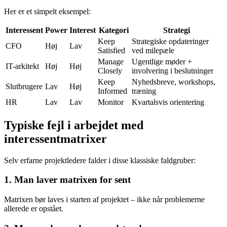
Her er et simpelt eksempel:
Interessent
Power
Interest
Kategori
Strategi
Keep
Strategiske opdateringer
CFO
Høj
Lav
Satisfied
ved milepæle
Manage
Ugentlige møder +
IT-arkitekt
Høj
Høj
Closely
involvering i beslutninger
Keep
Nyhedsbreve, workshops,
Slutbrugere
Lav
Høj
Informed
træning
HR
Lav
Lav
Monitor
Kvartalsvis orientering
Typiske fejl i arbejdet med
interessentmatrixer
Selv erfarne projektledere falder i disse klassiske faldgruber:
1. Man laver matrixen for sent
Matrixen bør laves i starten af projektet – ikke når problemerne
allerede er opstået.