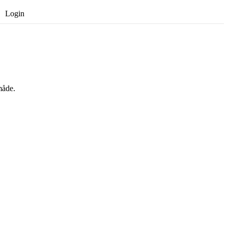
Login
Opret gratis bruger
måde.