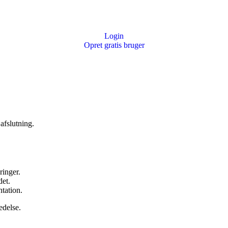
Login
Opret gratis bruger
 afslutning.
ringer.
det.
tation.
edelse.