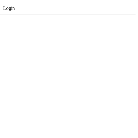
Login
Opret gratis bruger