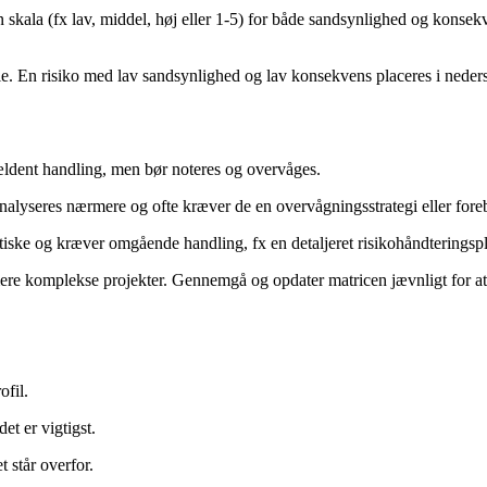
 skala (fx lav, middel, høj eller 1-5) for både sandsynlighed og konsekv
lle. En risiko med lav sandsynlighed og lav konsekvens placeres i neders
ldent handling, men bør noteres og overvåges.
alyseres nærmere og ofte kræver de en overvågningsstrategi eller fore
ke og kræver omgående handling, fx en detaljeret risikohåndteringsplan, 
mere komplekse projekter. Gennemgå og opdater matricen jævnligt for at s
ofil.
et er vigtigst.
t står overfor.