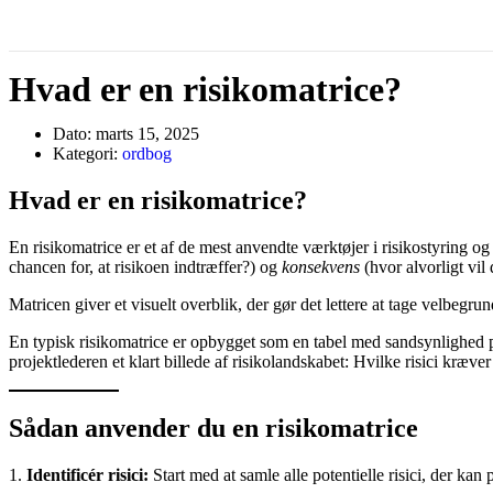
Hvad er en risikomatrice?
Dato:
marts 15, 2025
Kategori:
ordbog
Hvad er en risikomatrice?
En risikomatrice er et af de mest anvendte værktøjer i risikostyring og pr
chancen for, at risikoen indtræffer?) og
konsekvens
(hvor alvorligt vil 
Matricen giver et visuelt overblik, der gør det lettere at tage velbegr
En typisk risikomatrice er opbygget som en tabel med sandsynlighed på
projektlederen et klart billede af risikolandskabet: Hvilke risici kræv
Sådan anvender du en risikomatrice
1.
Identificér risici:
Start med at samle alle potentielle risici, der kan 