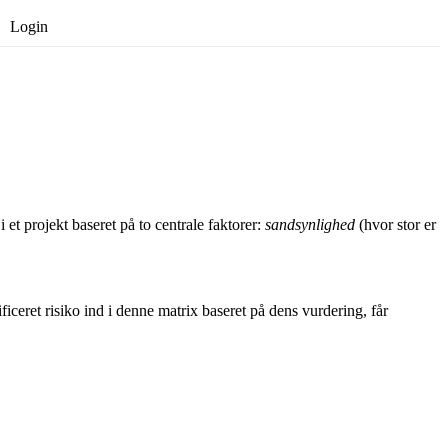
Login
Opret gratis bruger
i et projekt baseret på to centrale faktorer:
sandsynlighed
(hvor stor er
ceret risiko ind i denne matrix baseret på dens vurdering, får