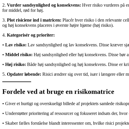
2.
Vurder sandsynlighed og konsekvens:
Hver risiko vurderes på en
for middel, rød for høj.
3.
Plot risiciene ind i matricen:
Placér hver risiko i den relevante ce
og høj konsekvens placeres i øverste højre hjørne (høj risiko).
4.
Kategorisér og prioriter:
•
Lav risiko:
Lav sandsynlighed og lav konsekvens. Disse kræver sjæ
•
Middel risiko:
Høj sandsynlighed eller høj konsekvens. Disse bør an
•
Høj risiko:
Både høj sandsynlighed og høj konsekvens. Disse er kritis
5.
Opdater løbende:
Risici ændrer sig over tid, især i længere eller 
Fordele ved at bruge en risikomatrice
• Giver et hurtigt og overskueligt billede af projektets samlede risikopr
• Understøtter prioritering af ressourcer og fokuseret indsats der, hvor d
• Skaber fælles forståelse blandt interessenter om, hvilke risici projekte