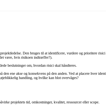
ojektledelse. Den bruges til at identificere, vurdere og prioritere risici 
det være, hvis risikoen indtræffer?).
undede beslutninger om, hvordan risici skal håndteres.
 den ene akse og konsekvens på den anden. Ved at placere hver identifi
er øjeblikkelig handling, og hvilke kan blot overvåges?
påvirke projektets tid, omkostninger, kvalitet, ressourcer eller scope.