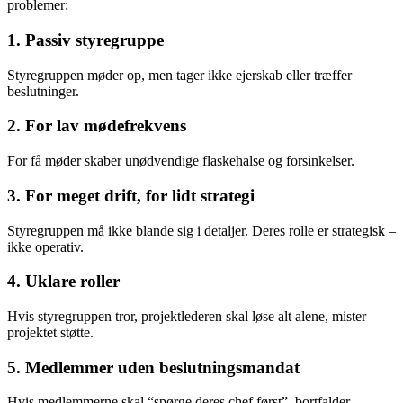
problemer:
1. Passiv styregruppe
Styregruppen møder op, men tager ikke ejerskab eller træffer
beslutninger.
2. For lav mødefrekvens
For få møder skaber unødvendige flaskehalse og forsinkelser.
3. For meget drift, for lidt strategi
Styregruppen må ikke blande sig i detaljer. Deres rolle er strategisk –
ikke operativ.
4. Uklare roller
Hvis styregruppen tror, projektlederen skal løse alt alene, mister
projektet støtte.
5. Medlemmer uden beslutningsmandat
Hvis medlemmerne skal “spørge deres chef først”, bortfalder