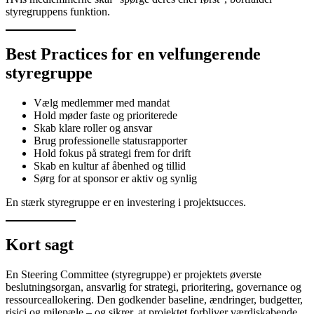
styregruppens funktion.
Best Practices for en velfungerende
styregruppe
Vælg medlemmer med mandat
Hold møder faste og prioriterede
Skab klare roller og ansvar
Brug professionelle statusrapporter
Hold fokus på strategi frem for drift
Skab en kultur af åbenhed og tillid
Sørg for at sponsor er aktiv og synlig
En stærk styregruppe er en investering i projektsucces.
Kort sagt
En Steering Committee (styregruppe) er projektets øverste
beslutningsorgan, ansvarlig for strategi, prioritering, governance og
ressourceallokering. Den godkender baseline, ændringer, budgetter,
risici og milepæle – og sikrer, at projektet forbliver værdiskabende