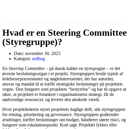
Hvad er en Steering Committee
(Styregruppe)?
Dato:
november 30, 2025
Kategori:
ordbog
En
Steering Committee
– på dansk kaldet en
styregruppe
– er det
øverste beslutningsorgan i et projekt. Styregruppen består typisk af
ledelsesrepræsentanter og nøgleinteressenter, der har autoritet,
ansvar og mandat til at træffe strategiske beslutninger på projektets
vegne. Den fungerer som projektets “bestyrelse” og har til opgave at
sikre, at projektet er forankret i organisationens strategi, får de
nødvendige ressourcer, og leverer den ønskede værdi.
Hvor projektlederen styrer projektets daglige drift, står styregruppen
for retning, prioritering og governance. Styregruppen godkender
ændringer, træffer beslutninger om budget, håndterer større risici, og
fungerer som eskalationspunkt. Kort sagt: Projektet lykkes eller