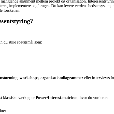
lser manglende alignment mellem projekt og organisation. Interessentstyr
teres, implementeres og bruges. Du kan levere verdens bedste system, men 
le forskellen.
ssentstyring?
kan du stille spørgsmål som:
instorming
,
workshops
,
organisationdiagrammer
eller
interviews
fo
st klassiske værktøj er
Power/Interest-matricen
, hvor du vurderer:
ktet