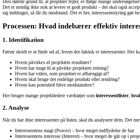
Den største grund til, at projekter fejler, er ifølge mange undersøge
Det er nemlig ikke nok at levere et godt produkt – det skal også accep
sig inddraget, så får du modstand. Det er her, interessentstyring gør he
Processen: Hvad indebærer effektiv intere
1. Identifikation
Første skridt er at finde ud af, hvem der faktisk er interessenter. Her 
Hvem påvirkes af projektets resultater?
Hvem har magt til at påvirke projektets retning?
Hvem har viden, som projektet er afhængigt af?
Hvem skal bruge det endelige produkt eller ændring?
Hvem kan potentielt blive modstandere?
Her bruger mange projektledere værktøjer som
interessentlister
,
bra
2. Analyse
Når du har dine interessenter på listen, skal du analysere dem. Det me
Interessentens magt (Power) – hvor meget indflydelse de har
Interessentens interesse (Interest) – hvor meget de går op i proje