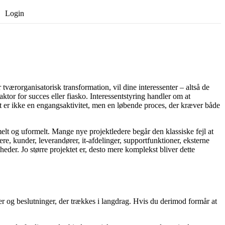
Login
Opret gratis bruger
r tværorganisatorisk transformation, vil dine interessenter – altså de
aktor for succes eller fiasko. Interessentstyring handler om at
Det er ikke en engangsaktivitet, men en løbende proces, der kræver både
melt og uformelt. Mange nye projektledere begår den klassiske fejl at
ere, kunder, leverandører, it-afdelinger, supportfunktioner, eksterne
eder. Jo større projektet er, desto mere komplekst bliver dette
lser og beslutninger, der trækkes i langdrag. Hvis du derimod formår at