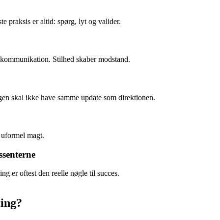
 praksis er altid: spørg, lyt og valider.
f kommunikation. Stilhed skaber modstand.
ngen skal ikke have samme update som direktionen.
g uformel magt.
ssenterne
g er oftest den reelle nøgle til succes.
ring?