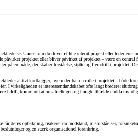
ktledelse. Uanset om du driver et lille internt projekt eller leder en sto
påvirker projektet eller bliver påvirket af projektet – være en central f
er på en måde, der skaber forståelse, støtte og fremdrift i projektet. 
ektleder aktivt kortlægger, hvem der har en rolle i projektet – både for
fer. I virkeligheden er interessentlandskabet ofte langt bredere: slutbrug
ere i drift, kommunikationsafdelingen og i nogle tilfælde endda myndigh
kke får deres opbakning, risikerer du modstand, misforståelser, forsinke
 beslutninger og en stærk organisationel forankring.