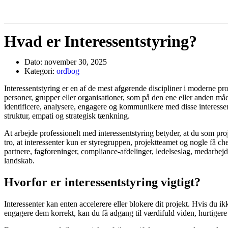
Hvad er Interessentstyring?
Dato:
november 30, 2025
Kategori:
ordbog
Interessentstyring er en af de mest afgørende discipliner i moderne proje
personer, grupper eller organisationer, som på den ene eller anden måde 
identificere, analysere, engagere og kommunikere med disse interessent
struktur, empati og strategisk tænkning.
At arbejde professionelt med interessentstyring betyder, at du som proj
tro, at interessenter kun er styregruppen, projektteamet og nogle få che
partnere, fagforeninger, compliance-afdelinger, ledelseslag, medarbejd
landskab.
Hvorfor er interessentstyring vigtigt?
Interessenter kan enten accelerere eller blokere dit projekt. Hvis du i
engagere dem korrekt, kan du få adgang til værdifuld viden, hurtigere