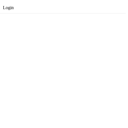
Login
Opret gratis bruger