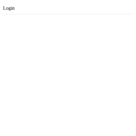
Login
Opret gratis bruger