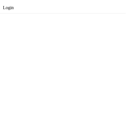
Login
Opret gratis bruger