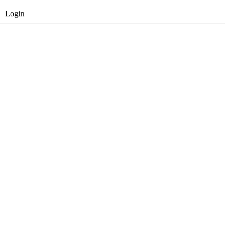
Login
Opret gratis bruger