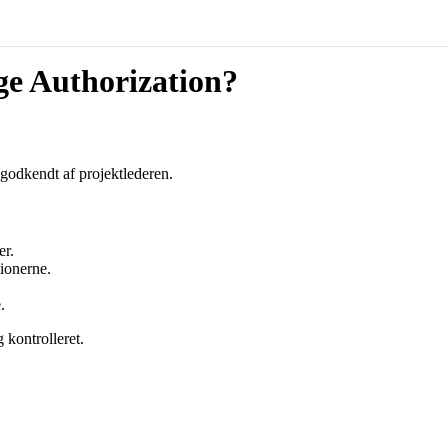
e Authorization?
 godkendt af projektlederen.
er.
tionerne.
.
 kontrolleret.