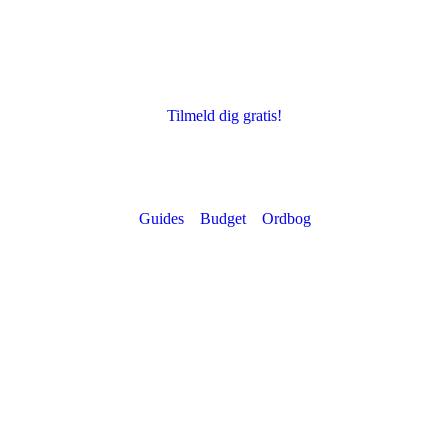
Tilmeld dig gratis!
-nr. 36351403 | Blog:
Guides
–
Budget
–
Ordbog