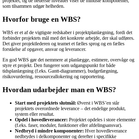
projektet, og de nederste niveauer viser de mindste komponenter,
som tilsammen udgør helheden.
Hvorfor bruge en WBS?
WBS er et af de vigtigste redskaber i projektplanlægning, fordi det
forbinder projektets mål med det konkrete arbejde, der skal udføres.
Det giver projektlederen og teamet et fælles sprog og en fælles
forståelse af opgaver, ansvar og leverancer.
En god WBS gør det nemmere at planlægge, estimere, overvåge og
styre et projekt. Den fungerer som udgangspunkt for både
tidsplanlægning (f.eks. Gantt-diagrammer), budgetlægning,
risikovurdering, ressourceallokering og rapportering.
Hvordan udarbejder man en WBS?
Start med projektets slutmål:
Øverst i WBS’en står
projektets overordnede leverance – det endelige produkt,
system eller resultat.
Opdel i hovedleverancer:
Projektet opdeles i store elementer
(f.eks. faser, moduler, funktioner eller afdelingsansvar).
Nedbryd i mindre komponenter:
Hver hovedleverance
nedbrydes i delkomponenter og derefter i specifikke