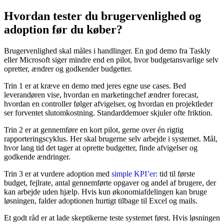
Hvordan tester du brugervenlighed og
adoption før du køber?
Brugervenlighed skal måles i handlinger. En god demo fra Taskly
eller Microsoft siger mindre end en pilot, hvor budgetansvarlige selv
opretter, ændrer og godkender budgetter.
Trin 1 er at kræve en demo med jeres egne use cases. Bed
leverandøren vise, hvordan en marketingchef ændrer forecast,
hvordan en controller følger afvigelser, og hvordan en projektleder
ser forventet slutomkostning. Standarddemoer skjuler ofte friktion.
Trin 2 er at gennemføre en kort pilot, gerne over én rigtig
rapporteringscyklus. Her skal brugerne selv arbejde i systemet. Mål,
hvor lang tid det tager at oprette budgetter, finde afvigelser og
godkende ændringer.
Trin 3 er at vurdere adoption med
simple KPI’er
: tid til første
budget, fejlrate, antal gennemførte opgaver og andel af brugere, der
kan arbejde uden hjælp. Hvis kun økonomiafdelingen kan bruge
løsningen, falder adoptionen hurtigt tilbage til Excel og mails.
Et godt råd er at lade skeptikerne teste systemet først. Hvis løsningen