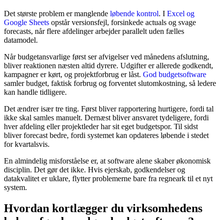
Det største problem er manglende
løbende kontrol
. I
Excel og
Google Sheets
opstår versionsfejl, forsinkede actuals og svage
forecasts, når flere afdelinger arbejder parallelt uden fælles
datamodel.
Når budgetansvarlige først ser afvigelser ved månedens afslutning,
bliver reaktionen næsten altid dyrere. Udgifter er allerede godkendt,
kampagner er kørt, og projektforbrug er låst.
God budgetsoftware
samler budget, faktisk forbrug og forventet slutomkostning, så ledere
kan handle tidligere.
Det ændrer især tre ting. Først bliver rapportering hurtigere, fordi tal
ikke skal samles manuelt. Dernæst bliver ansvaret tydeligere, fordi
hver afdeling eller projektleder har sit eget budgetspor. Til sidst
bliver forecast bedre, fordi systemet kan opdateres løbende i stedet
for kvartalsvis.
En almindelig misforståelse er, at software alene skaber økonomisk
disciplin. Det gør det ikke. Hvis ejerskab, godkendelser og
datakvalitet er uklare, flytter problemerne bare fra regneark til et nyt
system.
Hvordan kortlægger du virksomhedens