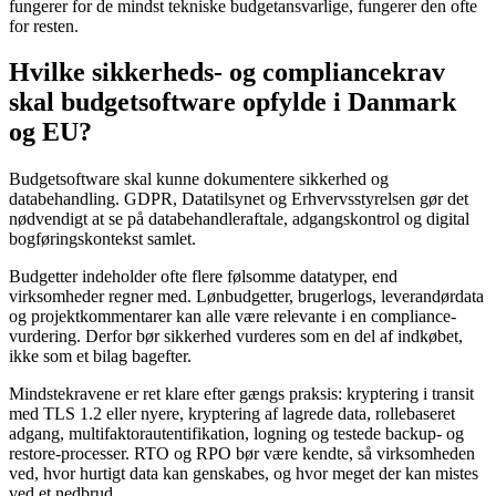
fungerer for de mindst tekniske budgetansvarlige, fungerer den ofte
for resten.
Hvilke sikkerheds- og compliancekrav
skal budgetsoftware opfylde i Danmark
og EU?
Budgetsoftware skal kunne dokumentere sikkerhed og
databehandling. GDPR, Datatilsynet og Erhvervsstyrelsen gør det
nødvendigt at se på databehandleraftale, adgangskontrol og digital
bogføringskontekst samlet.
Budgetter indeholder ofte flere følsomme datatyper, end
virksomheder regner med. Lønbudgetter, brugerlogs, leverandørdata
og projektkommentarer kan alle være relevante i en compliance-
vurdering. Derfor bør sikkerhed vurderes som en del af indkøbet,
ikke som et bilag bagefter.
Mindstekravene er ret klare efter gængs praksis: kryptering i transit
med TLS 1.2 eller nyere, kryptering af lagrede data, rollebaseret
adgang, multifaktorautentifikation, logning og testede backup- og
restore-processer. RTO og RPO bør være kendte, så virksomheden
ved, hvor hurtigt data kan genskabes, og hvor meget der kan mistes
ved et nedbrud.