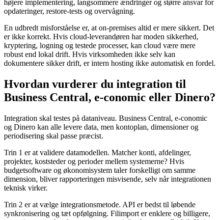
højere implementering, langsommere ændringer og større ansvar for
opdateringer, restore-tests og overvågning.
En udbredt misforståelse er, at on-premises altid er mere sikkert. Det
er ikke korrekt. Hvis cloud-leverandøren har moden sikkerhed,
kryptering, logning og testede processer, kan cloud være mere
robust end lokal drift. Hvis virksomheden ikke selv kan
dokumentere sikker drift, er intern hosting ikke automatisk en fordel.
Hvordan vurderer du integration til
Business Central, e-conomic eller Dinero?
Integration skal testes på dataniveau. Business Central, e-conomic
og Dinero kan alle levere data, men kontoplan, dimensioner og
periodisering skal passe præcist.
Trin 1 er at validere datamodellen. Matcher konti, afdelinger,
projekter, koststeder og perioder mellem systemerne? Hvis
budgetsoftware og økonomisystem taler forskelligt om samme
dimension, bliver rapporteringen misvisende, selv når integrationen
teknisk virker.
Trin 2 er at vælge integrationsmetode. API er bedst til løbende
synkronisering og tæt opfølgning. Filimport er enklere og billigere,