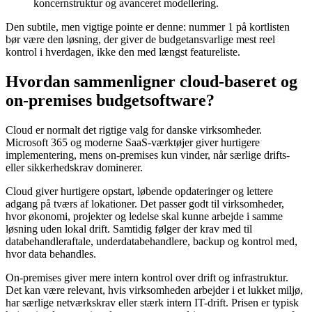
koncernstruktur og avanceret modellering.
Den subtile, men vigtige pointe er denne: nummer 1 på kortlisten
bør være den løsning, der giver de budgetansvarlige mest reel
kontrol i hverdagen, ikke den med længst featureliste.
Hvordan sammenligner cloud-baseret og
on-premises budgetsoftware?
Cloud er normalt det rigtige valg for danske virksomheder.
Microsoft 365 og moderne SaaS-værktøjer giver hurtigere
implementering, mens on-premises kun vinder, når særlige drifts-
eller sikkerhedskrav dominerer.
Cloud giver hurtigere opstart, løbende opdateringer og lettere
adgang på tværs af lokationer. Det passer godt til virksomheder,
hvor økonomi, projekter og ledelse skal kunne arbejde i samme
løsning uden lokal drift. Samtidig følger der krav med til
databehandleraftale, underdatabehandlere, backup og kontrol med,
hvor data behandles.
On-premises giver mere intern kontrol over drift og infrastruktur.
Det kan være relevant, hvis virksomheden arbejder i et lukket miljø,
har særlige netværkskrav eller stærk intern IT-drift. Prisen er typisk