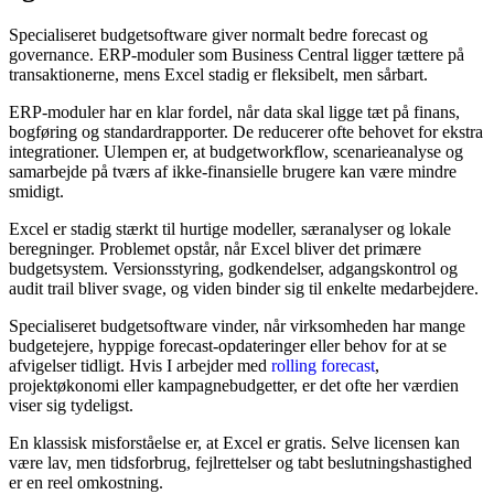
Specialiseret budgetsoftware giver normalt bedre forecast og
governance. ERP-moduler som Business Central ligger tættere på
transaktionerne, mens Excel stadig er fleksibelt, men sårbart.
ERP-moduler har en klar fordel, når data skal ligge tæt på finans,
bogføring og standardrapporter. De reducerer ofte behovet for ekstra
integrationer. Ulempen er, at budgetworkflow, scenarieanalyse og
samarbejde på tværs af ikke-finansielle brugere kan være mindre
smidigt.
Excel er stadig stærkt til hurtige modeller, særanalyser og lokale
beregninger. Problemet opstår, når Excel bliver det primære
budgetsystem. Versionsstyring, godkendelser, adgangskontrol og
audit trail bliver svage, og viden binder sig til enkelte medarbejdere.
Specialiseret budgetsoftware vinder, når virksomheden har mange
budgetejere, hyppige forecast-opdateringer eller behov for at se
afvigelser tidligt. Hvis I arbejder med
rolling forecast
,
projektøkonomi eller kampagnebudgetter, er det ofte her værdien
viser sig tydeligst.
En klassisk misforståelse er, at Excel er gratis. Selve licensen kan
være lav, men tidsforbrug, fejlrettelser og tabt beslutningshastighed
er en reel omkostning.