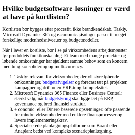
Hvilke budgetsoftware-løsninger er værd
at have på kortlisten?
Kortlisten bør bygges efter procesfit, ikke brandkendskab. Taskly,
Microsoft Dynamics 365 og e-conomic-løsninger passer til meget
forskellige modenhedsniveauer og budgetmodeller.
Når I laver en kortliste, bør I se på virksomhedens arbejdsmønster
før produktets funktionskatalog. Et team med mange projekter og
løbende omkostninger har sjældent samme behov som en koncern
med tung konsolidering og multi-currency.
Taskly: relevant for virksomheder, der vil styre løbende
omkostninger,
budgetafvigelser
og forecast tæt på projekter,
kampagner og drift uden ERP-tung kompleksitet.
Microsoft Dynamics 365 Finance eller Business Central:
stærkt valg, når
budgetstyring
skal ligge tæt på ERP,
governance og bred finansiel struktur.
e-conomic- eller Dinero-baserede opsætninger: ofte passende
for mindre virksomheder med enklere finansprocesser og
lavere implementeringskrav.
Specialiserede planlægningsplatforme som Board eller
Anaplan: bedst ved kompleks scenarieplanlægning,