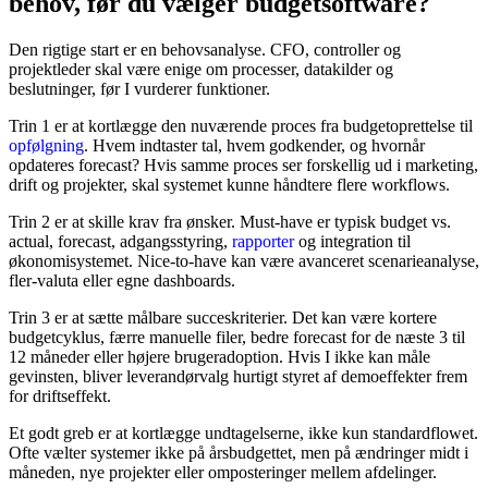
behov, før du vælger budgetsoftware?
Den rigtige start er en behovsanalyse. CFO, controller og
projektleder skal være enige om processer, datakilder og
beslutninger, før I vurderer funktioner.
Trin 1 er at kortlægge den nuværende proces fra budgetoprettelse til
opfølgning
. Hvem indtaster tal, hvem godkender, og hvornår
opdateres forecast? Hvis samme proces ser forskellig ud i marketing,
drift og projekter, skal systemet kunne håndtere flere workflows.
Trin 2 er at skille krav fra ønsker. Must-have er typisk budget vs.
actual, forecast, adgangsstyring,
rapporter
og integration til
økonomisystemet. Nice-to-have kan være avanceret scenarieanalyse,
fler-valuta eller egne dashboards.
Trin 3 er at sætte målbare succeskriterier. Det kan være kortere
budgetcyklus, færre manuelle filer, bedre forecast for de næste 3 til
12 måneder eller højere brugeradoption. Hvis I ikke kan måle
gevinsten, bliver leverandørvalg hurtigt styret af demoeffekter frem
for driftseffekt.
Et godt greb er at kortlægge undtagelserne, ikke kun standardflowet.
Ofte vælter systemer ikke på årsbudgettet, men på ændringer midt i
måneden, nye projekter eller omposteringer mellem afdelinger.