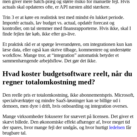
men giver mere batch-præg og større risiko for manuelle fejl. Hvis
actuals skal opdateres ofte, er API næsten altid stærkere.
Trin 3 er at køre en realistisk test med mindst én lukket periode.
Importér actuals, lav budget vs. actual, opdatér forecast og
kontroller, om tal stemmer med finansrapporterne. Hvis ikke, skal I
finde fejlen før køb, ikke efter go-live.
Et praktisk råd er at spørge leverandøren, om integrationen kun kan
læse data, eller også kan skrive tilbage, kommentere og understøtte
workflow. Mange tror, at “integration” automatisk betyder et
sammenhængende arbejdsflow. Det gør det ikke.
Hvad koster budgetsoftware reelt, når du
regner totalomkostning med?
Den reelle pris er totalomkostning, ikke abonnementspris. Microsoft,
specialværktøjer og mindre SaaS-løsninger kan se billige ud i
demoen, men dyre i drift, hvis onboarding og integration overses.
Mange virksomheder fokuserer for snævert på licensen. Det giver et
skævt billede. Den økonomiske effekt afhænger af, hvor meget tid
der spares, hvor mange fejl der undgås, og hvor hurtigt
ledelsen
får
brugbare tal.