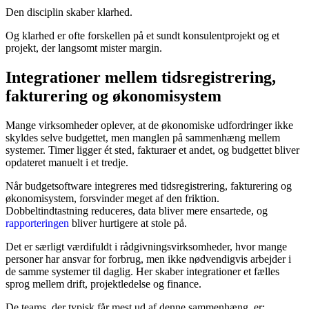
Den disciplin skaber klarhed.
Og klarhed er ofte forskellen på et sundt konsulentprojekt og et
projekt, der langsomt mister margin.
Integrationer mellem tidsregistrering,
fakturering og økonomisystem
Mange virksomheder oplever, at de økonomiske udfordringer ikke
skyldes selve budgettet, men manglen på sammenhæng mellem
systemer. Timer ligger ét sted, fakturaer et andet, og budgettet bliver
opdateret manuelt i et tredje.
Når budgetsoftware integreres med tidsregistrering, fakturering og
økonomisystem, forsvinder meget af den friktion.
Dobbeltindtastning reduceres, data bliver mere ensartede, og
rapporteringen
bliver hurtigere at stole på.
Det er særligt værdifuldt i rådgivningsvirksomheder, hvor mange
personer har ansvar for forbrug, men ikke nødvendigvis arbejder i
de samme systemer til daglig. Her skaber integrationer et fælles
sprog mellem drift, projektledelse og finance.
De teams, der typisk får mest ud af denne sammenhæng, er: