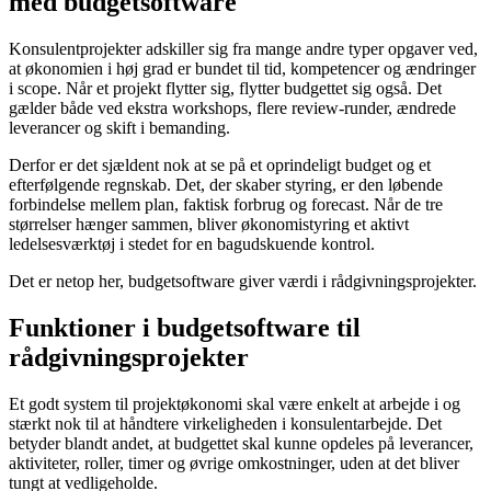
med budgetsoftware
Konsulentprojekter adskiller sig fra mange andre typer opgaver ved,
at økonomien i høj grad er bundet til tid, kompetencer og ændringer
i scope. Når et projekt flytter sig, flytter budgettet sig også. Det
gælder både ved ekstra workshops, flere review-runder, ændrede
leverancer og skift i bemanding.
Derfor er det sjældent nok at se på et oprindeligt budget og et
efterfølgende regnskab. Det, der skaber styring, er den løbende
forbindelse mellem plan, faktisk forbrug og forecast. Når de tre
størrelser hænger sammen, bliver økonomistyring et aktivt
ledelsesværktøj i stedet for en bagudskuende kontrol.
Det er netop her, budgetsoftware giver værdi i rådgivningsprojekter.
Funktioner i budgetsoftware til
rådgivningsprojekter
Et godt system til projektøkonomi skal være enkelt at arbejde i og
stærkt nok til at håndtere virkeligheden i konsulentarbejde. Det
betyder blandt andet, at budgettet skal kunne opdeles på leverancer,
aktiviteter, roller, timer og øvrige omkostninger, uden at det bliver
tungt at vedligeholde.