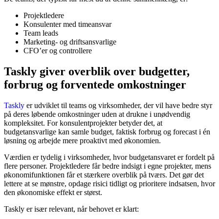
Projektledere
Konsulenter med timeansvar
Team leads
Marketing- og driftsansvarlige
CFO’er og controllere
Taskly giver overblik over budgetter,
forbrug og forventede omkostninger
Taskly
er udviklet til teams og virksomheder, der vil have bedre styr
på deres løbende omkostninger uden at drukne i unødvendig
kompleksitet. For konsulentprojekter betyder det, at
budgetansvarlige kan samle budget, faktisk forbrug og forecast i én
løsning og arbejde mere proaktivt med økonomien.
Værdien er tydelig i virksomheder, hvor budgetansvaret er fordelt på
flere personer. Projektledere får bedre indsigt i egne projekter, mens
økonomifunktionen får et stærkere overblik på tværs. Det gør det
lettere at se mønstre, opdage risici tidligt og prioritere indsatsen, hvor
den økonomiske effekt er størst.
Taskly er især relevant, når behovet er klart: