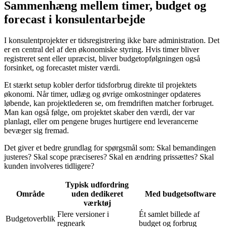
Sammenhæng mellem timer, budget og
forecast i konsulentarbejde
I konsulentprojekter er tidsregistrering ikke bare administration. Det
er en central del af den økonomiske styring. Hvis timer bliver
registreret sent eller upræcist, bliver budgetopfølgningen også
forsinket, og forecastet mister værdi.
Et stærkt setup kobler derfor tidsforbrug direkte til projektets
økonomi. Når timer, udlæg og øvrige omkostninger opdateres
løbende, kan projektlederen se, om fremdriften matcher forbruget.
Man kan også følge, om projektet skaber den værdi, der var
planlagt, eller om pengene bruges hurtigere end leverancerne
bevæger sig fremad.
Det giver et bedre grundlag for spørgsmål som: Skal bemandingen
justeres? Skal scope præciseres? Skal en ændring prissættes? Skal
kunden involveres tidligere?
Typisk udfordring
Område
uden dedikeret
Med budgetsoftware
værktøj
Flere versioner i
Ét samlet billede af
Budgetoverblik
regneark
budget og forbrug