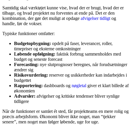
Samtidig skal værktøjet kunne vise, hvad der er brugt, hvad der er
tilbage, og hvad projektet nu forventes at ende på. Det er den
kombination, der gør det muligt at opdage
afvigelser tidligt
og
handle, før de vokser.
Typiske funktioner omfatter:
Budgetopbygning:
opdelt på faser, leverancer, roller,
timepriser og eksterne omkostninger
Løbende opfølgning:
faktisk forbrug sammenholdes med
budget og seneste forecast
Forecasting:
nye slutprognoser beregnes, når forudsætninger
ændrer sig
Risikovurdering:
reserver og usikkerheder kan indarbejdes i
budgettet
Rapportering:
dashboards og
nøgletal
giver et klart billede af
økonomien
Advarsler:
afvigelser og kritiske tendenser bliver synlige
tidligere
Når de funktioner er samlet ét sted, får projektteams en mere rolig og
præcis arbejdsform. Økonomi bliver ikke noget, man “tjekker
senere”, men noget man følger løbende, uge for uge.