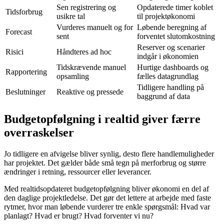
Sen registrering og
Opdaterede timer koblet
Tidsforbrug
usikre tal
til projektøkonomi
Vurderes manuelt og for
Løbende beregning af
Forecast
sent
forventet slutomkostning
Reserver og scenarier
Risici
Håndteres ad hoc
indgår i økonomien
Tidskrævende manuel
Hurtige dashboards og
Rapportering
opsamling
fælles datagrundlag
Tidligere handling på
Beslutninger
Reaktive og pressede
baggrund af data
Budgetopfølgning i realtid giver færre
overraskelser
Jo tidligere en afvigelse bliver synlig, desto flere handlemuligheder
har projektet. Det gælder både små tegn på merforbrug og større
ændringer i retning, ressourcer eller leverancer.
Med realtidsopdateret budgetopfølgning bliver økonomi en del af
den daglige projektledelse. Det gør det lettere at arbejde med faste
rytmer, hvor man løbende vurderer tre enkle spørgsmål: Hvad var
planlagt? Hvad er brugt? Hvad forventer vi nu?