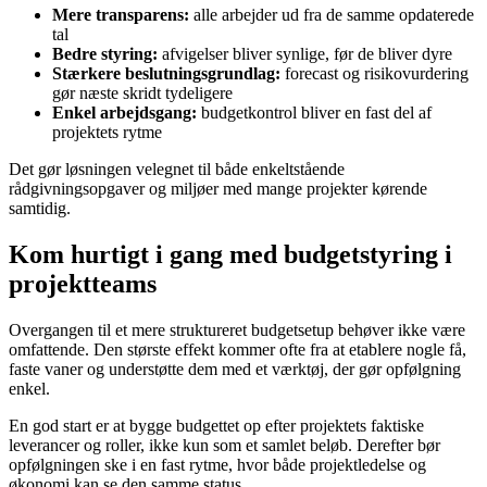
Mere transparens:
alle arbejder ud fra de samme opdaterede
tal
Bedre styring:
afvigelser bliver synlige, før de bliver dyre
Stærkere beslutningsgrundlag:
forecast og risikovurdering
gør næste skridt tydeligere
Enkel arbejdsgang:
budgetkontrol bliver en fast del af
projektets rytme
Det gør løsningen velegnet til både enkeltstående
rådgivningsopgaver og miljøer med mange projekter kørende
samtidig.
Kom hurtigt i gang med budgetstyring i
projektteams
Overgangen til et mere struktureret budgetsetup behøver ikke være
omfattende. Den største effekt kommer ofte fra at etablere nogle få,
faste vaner og understøtte dem med et værktøj, der gør opfølgning
enkel.
En god start er at bygge budgettet op efter projektets faktiske
leverancer og roller, ikke kun som et samlet beløb. Derefter bør
opfølgningen ske i en fast rytme, hvor både projektledelse og
økonomi kan se den samme status.