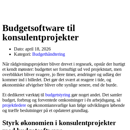
Budgetsoftware til
konsulentprojekter
Dato:
april 18, 2026
Kategori:
Budgethåndtering
Når rådgivningsprojekter bliver drevet i regneark, opstår der hurtigt
et kendt mønster: budgettet ser fornuftigt ud ved projektstart, men
overblikket bliver svagere, jo flere timer, ændringer og udlæg der
kommer ind i billedet. Det gør det svært at reagere i tide, og
økonomiske afvigelser bliver ofte synlige senere, end de burde.
Et dedikeret værktøj til
budgetstyring
gør noget andet. Det samler
budget, forbrug og forventede omkostninger i én arbejdsgang, så
projektledere
og økonomiansvarlige kan følge udviklingen løbende
og træffe beslutninger på et opdateret grundlag.
Styrk økonomien i konsulentprojekter