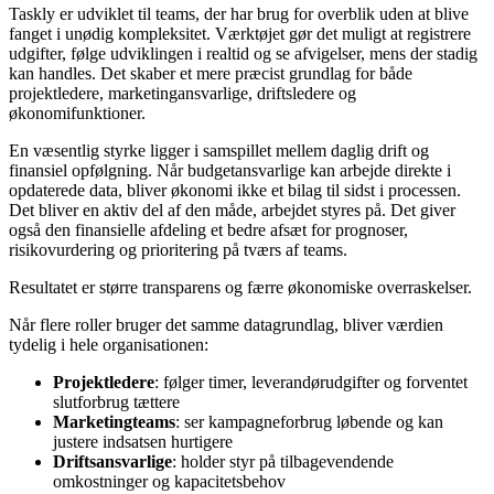
Taskly er udviklet til teams, der har brug for overblik uden at blive
fanget i unødig kompleksitet. Værktøjet gør det muligt at registrere
udgifter, følge udviklingen i realtid og se afvigelser, mens der stadig
kan handles. Det skaber et mere præcist grundlag for både
projektledere, marketingansvarlige, driftsledere og
økonomifunktioner.
En væsentlig styrke ligger i samspillet mellem daglig drift og
finansiel opfølgning. Når budgetansvarlige kan arbejde direkte i
opdaterede data, bliver økonomi ikke et bilag til sidst i processen.
Det bliver en aktiv del af den måde, arbejdet styres på. Det giver
også den finansielle afdeling et bedre afsæt for prognoser,
risikovurdering og prioritering på tværs af teams.
Resultatet er større transparens og færre økonomiske overraskelser.
Når flere roller bruger det samme datagrundlag, bliver værdien
tydelig i hele organisationen:
Projektledere
: følger timer, leverandørudgifter og forventet
slutforbrug tættere
Marketingteams
: ser kampagneforbrug løbende og kan
justere indsatsen hurtigere
Driftsansvarlige
: holder styr på tilbagevendende
omkostninger og kapacitetsbehov