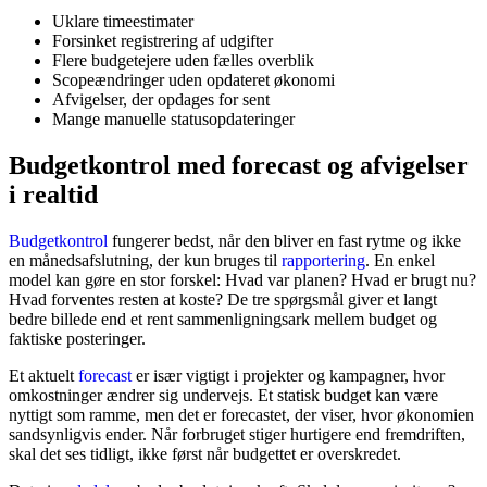
Uklare timeestimater
Forsinket registrering af udgifter
Flere budgetejere uden fælles overblik
Scopeændringer uden opdateret økonomi
Afvigelser, der opdages for sent
Mange manuelle statusopdateringer
Budgetkontrol med forecast og afvigelser
i realtid
Budgetkontrol
fungerer bedst, når den bliver en fast rytme og ikke
en månedsafslutning, der kun bruges til
rapportering
. En enkel
model kan gøre en stor forskel: Hvad var planen? Hvad er brugt nu?
Hvad forventes resten at koste? De tre spørgsmål giver et langt
bedre billede end et rent sammenligningsark mellem budget og
faktiske posteringer.
Et aktuelt
forecast
er især vigtigt i projekter og kampagner, hvor
omkostninger ændrer sig undervejs. Et statisk budget kan være
nyttigt som ramme, men det er forecastet, der viser, hvor økonomien
sandsynligvis ender. Når forbruget stiger hurtigere end fremdriften,
skal det ses tidligt, ikke først når budgettet er overskredet.