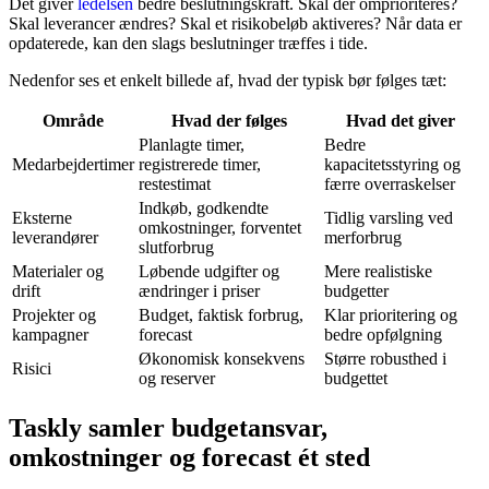
Det giver
ledelsen
bedre beslutningskraft. Skal der omprioriteres?
Skal leverancer ændres? Skal et risikobeløb aktiveres? Når data er
opdaterede, kan den slags beslutninger træffes i tide.
Nedenfor ses et enkelt billede af, hvad der typisk bør følges tæt:
Område
Hvad der følges
Hvad det giver
Planlagte timer,
Bedre
Medarbejdertimer
registrerede timer,
kapacitetsstyring og
restestimat
færre overraskelser
Indkøb, godkendte
Eksterne
Tidlig varsling ved
omkostninger, forventet
leverandører
merforbrug
slutforbrug
Materialer og
Løbende udgifter og
Mere realistiske
drift
ændringer i priser
budgetter
Projekter og
Budget, faktisk forbrug,
Klar prioritering og
kampagner
forecast
bedre opfølgning
Økonomisk konsekvens
Større robusthed i
Risici
og reserver
budgettet
Taskly samler budgetansvar,
omkostninger og forecast ét sted