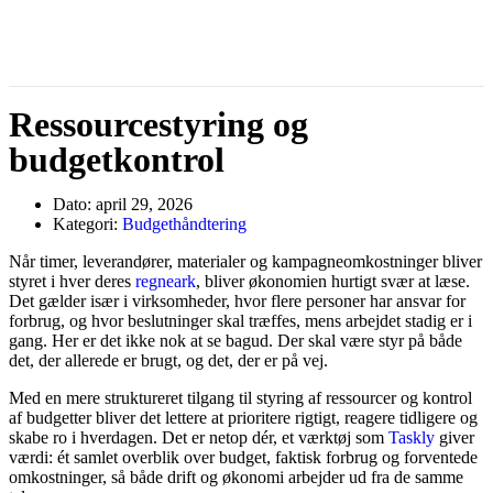
Ressourcestyring og
budgetkontrol
Dato:
april 29, 2026
Kategori:
Budgethåndtering
Når timer, leverandører, materialer og kampagneomkostninger bliver
styret i hver deres
regneark
, bliver økonomien hurtigt svær at læse.
Det gælder især i virksomheder, hvor flere personer har ansvar for
forbrug, og hvor beslutninger skal træffes, mens arbejdet stadig er i
gang. Her er det ikke nok at se bagud. Der skal være styr på både
det, der allerede er brugt, og det, der er på vej.
Med en mere struktureret tilgang til styring af ressourcer og kontrol
af budgetter bliver det lettere at prioritere rigtigt, reagere tidligere og
skabe ro i hverdagen. Det er netop dér, et værktøj som
Taskly
giver
værdi: ét samlet overblik over budget, faktisk forbrug og forventede
omkostninger, så både drift og økonomi arbejder ud fra de samme