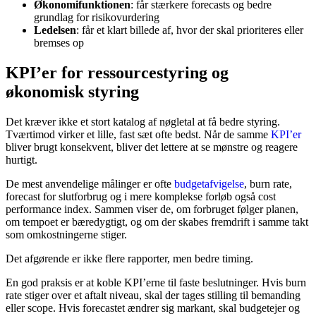
Økonomifunktionen
: får stærkere forecasts og bedre
grundlag for risikovurdering
Ledelsen
: får et klart billede af, hvor der skal prioriteres eller
bremses op
KPI’er for ressourcestyring og
økonomisk styring
Det kræver ikke et stort katalog af nøgletal at få bedre styring.
Tværtimod virker et lille, fast sæt ofte bedst. Når de samme
KPI’er
bliver brugt konsekvent, bliver det lettere at se mønstre og reagere
hurtigt.
De mest anvendelige målinger er ofte
budgetafvigelse
, burn rate,
forecast for slutforbrug og i mere komplekse forløb også cost
performance index. Sammen viser de, om forbruget følger planen,
om tempoet er bæredygtigt, og om der skabes fremdrift i samme takt
som omkostningerne stiger.
Det afgørende er ikke flere rapporter, men bedre timing.
En god praksis er at koble KPI’erne til faste beslutninger. Hvis burn
rate stiger over et aftalt niveau, skal der tages stilling til bemanding
eller scope. Hvis forecastet ændrer sig markant, skal budgetejer og