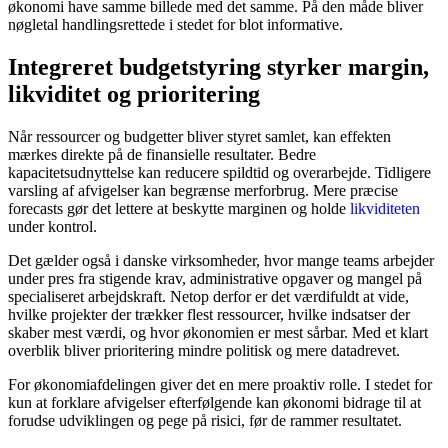
økonomi have samme billede med det samme. På den måde bliver
nøgletal handlingsrettede i stedet for blot informative.
Integreret budgetstyring styrker margin,
likviditet og prioritering
Når ressourcer og budgetter bliver styret samlet, kan effekten
mærkes direkte på de finansielle resultater. Bedre
kapacitetsudnyttelse kan reducere spildtid og overarbejde. Tidligere
varsling af afvigelser kan begrænse merforbrug. Mere præcise
forecasts gør det lettere at beskytte marginen og holde
likviditeten
under kontrol.
Det gælder også i danske virksomheder, hvor mange teams arbejder
under pres fra stigende krav, administrative opgaver og mangel på
specialiseret arbejdskraft. Netop derfor er det værdifuldt at vide,
hvilke projekter der trækker flest ressourcer, hvilke indsatser der
skaber mest værdi, og hvor økonomien er mest sårbar. Med et klart
overblik bliver prioritering mindre politisk og mere datadrevet.
For økonomiafdelingen giver det en mere proaktiv rolle. I stedet for
kun at forklare afvigelser efterfølgende kan økonomi bidrage til at
forudse udviklingen og pege på risici, før de rammer resultatet.