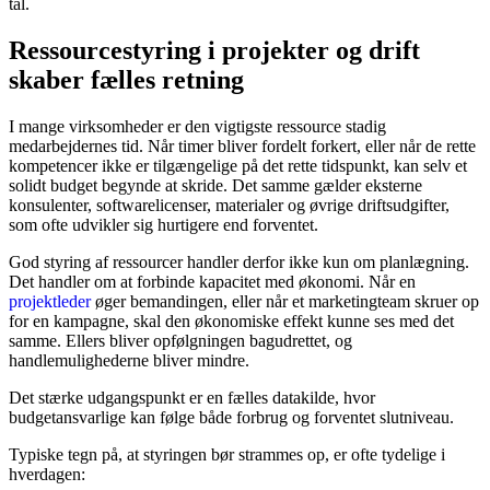
tal.
Ressourcestyring i projekter og drift
skaber fælles retning
I mange virksomheder er den vigtigste ressource stadig
medarbejdernes tid. Når timer bliver fordelt forkert, eller når de rette
kompetencer ikke er tilgængelige på det rette tidspunkt, kan selv et
solidt budget begynde at skride. Det samme gælder eksterne
konsulenter, softwarelicenser, materialer og øvrige driftsudgifter,
som ofte udvikler sig hurtigere end forventet.
God styring af ressourcer handler derfor ikke kun om planlægning.
Det handler om at forbinde kapacitet med økonomi. Når en
projektleder
øger bemandingen, eller når et marketingteam skruer op
for en kampagne, skal den økonomiske effekt kunne ses med det
samme. Ellers bliver opfølgningen bagudrettet, og
handlemulighederne bliver mindre.
Det stærke udgangspunkt er en fælles datakilde, hvor
budgetansvarlige kan følge både forbrug og forventet slutniveau.
Typiske tegn på, at styringen bør strammes op, er ofte tydelige i
hverdagen: