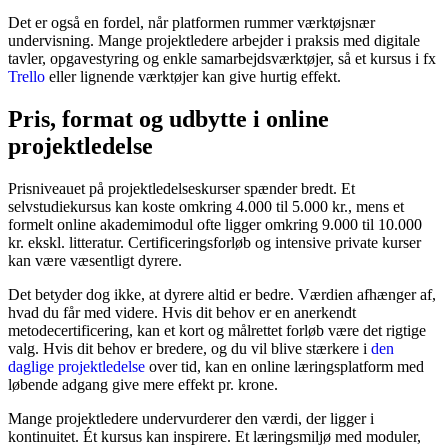
Det er også en fordel, når platformen rummer værktøjsnær
undervisning. Mange projektledere arbejder i praksis med digitale
tavler, opgavestyring og enkle samarbejdsværktøjer, så et kursus i fx
Trello
eller lignende værktøjer kan give hurtig effekt.
Pris, format og udbytte i online
projektledelse
Prisniveauet på projektledelseskurser spænder bredt. Et
selvstudiekursus kan koste omkring 4.000 til 5.000 kr., mens et
formelt online akademimodul ofte ligger omkring 9.000 til 10.000
kr. ekskl. litteratur. Certificeringsforløb og intensive private kurser
kan være væsentligt dyrere.
Det betyder dog ikke, at dyrere altid er bedre. Værdien afhænger af,
hvad du får med videre. Hvis dit behov er en anerkendt
metodecertificering, kan et kort og målrettet forløb være det rigtige
valg. Hvis dit behov er bredere, og du vil blive stærkere i
den
daglige projektledelse
over tid, kan en online læringsplatform med
løbende adgang give mere effekt pr. krone.
Mange projektledere undervurderer den værdi, der ligger i
kontinuitet. Ét kursus kan inspirere. Et læringsmiljø med moduler,