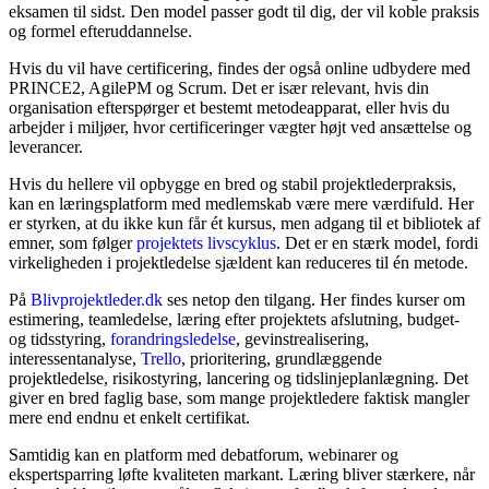
eksamen til sidst. Den model passer godt til dig, der vil koble praksis
og formel efteruddannelse.
Hvis du vil have certificering, findes der også online udbydere med
PRINCE2, AgilePM og Scrum. Det er især relevant, hvis din
organisation efterspørger et bestemt metodeapparat, eller hvis du
arbejder i miljøer, hvor certificeringer vægter højt ved ansættelse og
leverancer.
Hvis du hellere vil opbygge en bred og stabil projektlederpraksis,
kan en læringsplatform med medlemskab være mere værdifuld. Her
er styrken, at du ikke kun får ét kursus, men adgang til et bibliotek af
emner, som følger
projektets livscyklus
. Det er en stærk model, fordi
virkeligheden i projektledelse sjældent kan reduceres til én metode.
På
Blivprojektleder.dk
ses netop den tilgang. Her findes kurser om
estimering, teamledelse, læring efter projektets afslutning, budget-
og tidsstyring,
forandringsledelse
, gevinstrealisering,
interessentanalyse,
Trello
, prioritering, grundlæggende
projektledelse, risikostyring, lancering og tidslinjeplanlægning. Det
giver en bred faglig base, som mange projektledere faktisk mangler
mere end endnu et enkelt certifikat.
Samtidig kan en platform med debatforum, webinarer og
ekspertsparring løfte kvaliteten markant. Læring bliver stærkere, når