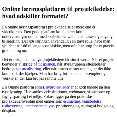
Online læringsplatform til projektledelse:
hvad adskiller formatet?
En online læringsplatform i projektledelse er mere end et
videokursus. Den gode platform kombinerer korte
undervisningsmoduler med skabeloner, webinarer, cases og adgang
til sparring. Det gør læringen anvendelig i en travl rolle, hvor man
sjældent har tid til lange teoriblokke, men ofte har brug for et præcist
greb her og nu.
Det er netop her, mange projektledere får størst værdi. Når et projekt
begynder at skride på
tidsplanen
, når styregruppen efterspørger
bedre
gevinstrealisering
, eller når teamet mister retning, er det ikke
kun teori, der hjælper. Man har brug for metoder, eksempler og
værktøjer, der kan bruges samme uge.
En Online platform som
Blivprojektleder
er et godt billede på den
type løsning. Her samles videolektioner, webinarer, skabeloner og
faglig sparring i ét miljø. Fokus ligger på den praktiske
projektlederhverdag med emner som
estimering
,
teamledelse
,
risikostyring
,
interessentanalyse
, prioritering og styring af budget og
tidsplan.