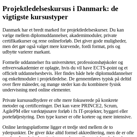
Projektledelseskursus i Danmark: de
vigtigste kursustyper
Danmark har et bredt marked for projektledelseskurser. Du kan
vælge mellem diplomuddannelser, akademimoduler, private
certifikatkurser og rene onlineforløb. Det giver gode muligheder,
men det gør også valget mere krævende, fordi format, pris og
udbytte varierer markant.
Formelle uddannelser fra universiteter, professionshøjskoler og
erhvervsakademier er oplagte, hvis du vil have ECTS-point og et
officielt uddannelsesbevis. Her findes både hele diplomuddannelser
og enkeltmoduler i projektledelse. De gennemføres typisk på deltid
over flere måneder, og mange steder kan du kombinere fysisk
undervisning med online elementer.
Private kursusudbydere er ofte mere fokuserede på konkrete
metoder og certificeringer. Det kan være PRINCE2, Scrum,
AgilePM eller værktøjsnære forløb i fx IT-projekter, byggeri eller
porteføljestyring. Den type kurser er ofte kortere og mere intensive.
Online læringsplatforme ligger et tredje sted mellem de to
yderpunkter. De giver ikke altid formel akkreditering, men de er ofte