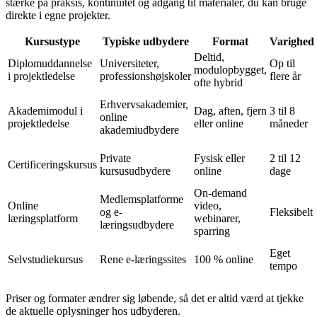
stærke på praksis, kontinuitet og adgang til materialer, du kan bruge
direkte i egne projekter.
Kursustype
Typiske udbydere
Format
Varighed
Deltid,
Diplomuddannelse
Universiteter,
Op til
modulopbygget,
i projektledelse
professionshøjskoler
flere år
ofte hybrid
Erhvervsakademier,
Akademimodul i
Dag, aften, fjern
3 til 8
online
projektledelse
eller online
måneder
akademiudbydere
Private
Fysisk eller
2 til 12
Certificeringskursus
kursusudbydere
online
dage
On-demand
Medlemsplatforme
Online
video,
og e-
Fleksibelt
læringsplatform
webinarer,
læringsudbydere
sparring
Eget
Selvstudiekursus
Rene e-læringssites
100 % online
tempo
Priser og formater ændrer sig løbende, så det er altid værd at tjekke
de aktuelle oplysninger hos udbyderen.