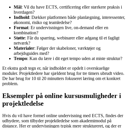
Mål
: Vil du have ECTS, certificering eller stærkere praksis i
hverdagen?
Indhold
: Dækker platformen både planlægning, interessenter,
økonomi, risiko og teamledelse?
Format
: Er undervisningen live, on-demand eller en
kombination?
Støtte
: Får du sparring, webinarer eller adgang til et fagligt
netværk?
Materialer
: Følger der skabeloner, værktøjer og
arbejdsguides med?
Tempo
: Kan du lære i dit eget tempo uden at miste struktur?
Et ekstra godt tegn er, når indholdet er opdelt i overskuelige
moduler. Projektledere har sjældent brug for tre timers ubrudt video.
De har brug for 10 til 20 minutters fokuseret læring om et konkret
problem.
Eksempler på online kursusmuligheder i
projektledelse
Hvis du vil have formel online undervisning med ECTS, findes der
udbydere, som tilbyder projektledelse som akademimodul på
distance. Her er undervisningen typisk mere struktureret, og der er