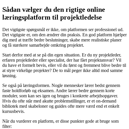
Sådan vælger du den rigtige online
læringsplatform til projektledelse
Det vigtigste spørgsmål er ikke, om platformen ser professionel ud.
Det vigtigste er, om den ændrer din praksis. En god platform hjælper
dig med at træffe bedre beslutninger, skabe mere realistiske planer
og få stærkere samarbejde omkring projektet.
Start derfor med at se på din egen situation. Er du ny projektleder,
erfaren projektleder eller specialist, der har fået projektansvar? Vil
du have et formelt bevis, eller vil du først og fremmest blive bedre til
at styre virkelige projekter? De to mål peger ikke altid mod samme
løsning.
Se også på læringsformen. Nogle mennesker lærer bedst gennem
faste holdforløb og eksamen. Andre lærer bedre gennem korte
moduler, som kan ses igen og bruges i konkrete arbejdsopgaver.
Hvis du ofte står med akutte problemstillinger, er et on-demand
bibliotek med skabeloner og guides ofte mere værd end et enkelt
kursusbevis.
Når du vurderer en platform, er disse punkter gode at bruge som
filter: