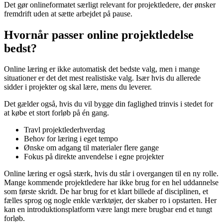
Det gør onlineformatet særligt relevant for projektledere, der ønsker
fremdrift uden at sætte arbejdet på pause.
Hvornår passer online projektledelse
bedst?
Online læring er ikke automatisk det bedste valg, men i mange
situationer er det det mest realistiske valg. Især hvis du allerede
sidder i projekter og skal lære, mens du leverer.
Det gælder også, hvis du vil bygge din faglighed trinvis i stedet for
at købe et stort forløb på én gang.
Travl projektlederhverdag
Behov for læring i eget tempo
Ønske om adgang til materialer flere gange
Fokus på direkte anvendelse i egne projekter
Online læring er også stærk, hvis du står i overgangen til en ny rolle.
Mange kommende projektledere har ikke brug for en hel uddannelse
som første skridt. De har brug for et klart billede af disciplinen, et
fælles sprog og nogle enkle værktøjer, der skaber ro i opstarten. Her
kan en introduktionsplatform være langt mere brugbar end et tungt
forløb.