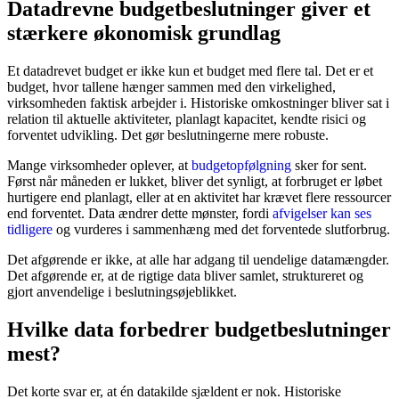
Datadrevne budgetbeslutninger giver et
stærkere økonomisk grundlag
Et datadrevet budget er ikke kun et budget med flere tal. Det er et
budget, hvor tallene hænger sammen med den virkelighed,
virksomheden faktisk arbejder i. Historiske omkostninger bliver sat i
relation til aktuelle aktiviteter, planlagt kapacitet, kendte risici og
forventet udvikling. Det gør beslutningerne mere robuste.
Mange virksomheder oplever, at
budgetopfølgning
sker for sent.
Først når måneden er lukket, bliver det synligt, at forbruget er løbet
hurtigere end planlagt, eller at en aktivitet har krævet flere ressourcer
end forventet. Data ændrer dette mønster, fordi
afvigelser kan ses
tidligere
og vurderes i sammenhæng med det forventede slutforbrug.
Det afgørende er ikke, at alle har adgang til uendelige datamængder.
Det afgørende er, at de rigtige data bliver samlet, struktureret og
gjort anvendelige i beslutningsøjeblikket.
Hvilke data forbedrer budgetbeslutninger
mest?
Det korte svar er, at én datakilde sjældent er nok. Historiske