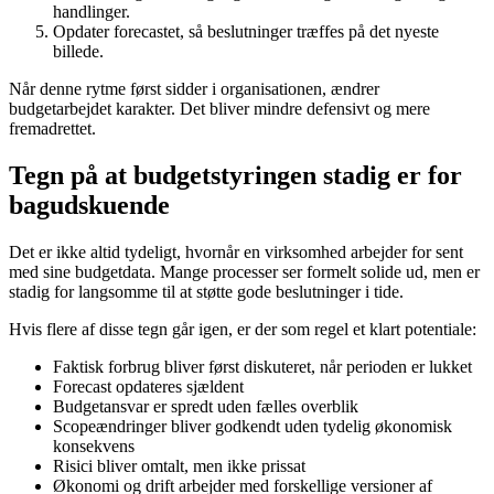
handlinger.
Opdater forecastet, så beslutninger træffes på det nyeste
billede.
Når denne rytme først sidder i organisationen, ændrer
budgetarbejdet karakter. Det bliver mindre defensivt og mere
fremadrettet.
Tegn på at budgetstyringen stadig er for
bagudskuende
Det er ikke altid tydeligt, hvornår en virksomhed arbejder for sent
med sine budgetdata. Mange processer ser formelt solide ud, men er
stadig for langsomme til at støtte gode beslutninger i tide.
Hvis flere af disse tegn går igen, er der som regel et klart potentiale:
Faktisk forbrug bliver først diskuteret, når perioden er lukket
Forecast opdateres sjældent
Budgetansvar er spredt uden fælles overblik
Scopeændringer bliver godkendt uden tydelig økonomisk
konsekvens
Risici bliver omtalt, men ikke prissat
Økonomi og drift arbejder med forskellige versioner af