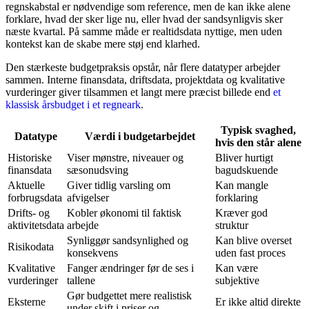
regnskabstal er nødvendige som reference, men de kan ikke alene
forklare, hvad der sker lige nu, eller hvad der sandsynligvis sker
næste kvartal. På samme måde er realtidsdata nyttige, men uden
kontekst kan de skabe mere støj end klarhed.
Den stærkeste budgetpraksis opstår, når flere datatyper arbejder
sammen. Interne finansdata, driftsdata, projektdata og kvalitative
vurderinger giver tilsammen et langt mere præcist billede end
et
klassisk årsbudget i et regneark
.
Typisk svaghed,
Datatype
Værdi i budgetarbejdet
hvis den står alene
Historiske
Viser mønstre, niveauer og
Bliver hurtigt
finansdata
sæsonudsving
bagudskuende
Aktuelle
Giver tidlig varsling om
Kan mangle
forbrugsdata
afvigelser
forklaring
Drifts- og
Kobler økonomi til faktisk
Kræver god
aktivitetsdata
arbejde
struktur
Synliggør sandsynlighed og
Kan blive overset
Risikodata
konsekvens
uden fast proces
Kvalitative
Fanger ændringer før de ses i
Kan være
vurderinger
tallene
subjektive
Gør budgettet mere realistisk
Eksterne
Er ikke altid direkte
under skift i priser og