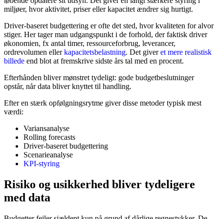
løbende opdatere sit udsyn. Det giver en langt stærkere styring i
miljøer, hvor aktivitet, priser eller kapacitet ændrer sig hurtigt.
Driver-baseret budgettering er ofte det sted, hvor kvaliteten for alvor
stiger. Her tager man udgangspunkt i de forhold, der faktisk driver
økonomien, fx antal timer, ressourceforbrug, leverancer,
ordrevolumen eller
kapacitetsbelastning
. Det giver
et mere realistisk
billede
end blot at fremskrive sidste års tal med en procent.
Efterhånden bliver mønstret tydeligt: gode budgetbeslutninger
opstår, når data bliver knyttet til handling.
Efter en stærk opfølgningsrytme giver disse metoder typisk mest
værdi:
Variansanalyse
Rolling forecasts
Driver-baseret budgettering
Scenarieanalyse
KPI-styring
Risiko og usikkerhed bliver tydeligere
med data
Budgetter fejler sjældent kun på grund af dårlige regnestykker. De