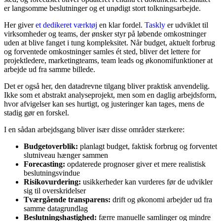
er langsomme beslutninger og et unødigt stort tolkningsarbejde.
Her giver
et dedikeret værktøj
en klar fordel.
Taskly
er udviklet til
virksomheder og teams, der ønsker styr på løbende omkostninger
uden at blive fanget i tung kompleksitet. Når budget, aktuelt forbrug
og forventede omkostninger samles ét sted, bliver det lettere for
projektledere, marketingteams, team leads og økonomifunktioner at
arbejde ud fra samme billede.
Det er også her, den datadrevne tilgang bliver praktisk anvendelig.
Ikke som et abstrakt analyseprojekt, men som en daglig arbejdsform,
hvor afvigelser kan ses hurtigt, og justeringer kan tages, mens de
stadig gør en forskel.
I en sådan arbejdsgang bliver især disse områder stærkere:
Budgetoverblik:
planlagt budget, faktisk forbrug og forventet
slutniveau hænger sammen
Forecasting:
opdaterede prognoser giver et mere realistisk
beslutningsvindue
Risikovurdering:
usikkerheder kan vurderes før de udvikler
sig til overskridelser
Tværgående transparens:
drift og økonomi arbejder ud fra
samme datagrundlag
Beslutningshastighed:
færre manuelle samlinger og mindre