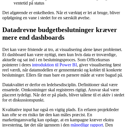
ventetid på status
Det afgørende er enkelheden. Når et værktøj er let at bruge, bliver
opfølgning en vane i stedet for en særskilt øvelse.
Datadrevne budgetbeslutninger kræver
mere end dashboards
Det kan være fristende at tro, at visualisering alene løser problemet.
Et dashboard kan være nyttigt, men kun hvis data er troværdige,
aktuelle og sat ind i en beslutningsproces. Som Officekursus
pointerer i deres
introduktion til Power BI
, giver visualisering først
reel værdi, når datamodellen er gennemtænkt og koblet til konkrete
beslutninger. Ellers får man bare en pænere måde at være bagud på.
Datakvalitet er derfor en ledelsesdisciplin. Definitioner skal være
ensartede. Omkostninger skal registreres rigtigt. Ansvar skal være
placeret tydeligt. Når det er på plads, bliver tallene til et aktiv i stedet
for et diskussionspunkt.
Kvalitative input har også en vigtig plads. En erfaren projektleder
kan ofte se en risiko før den kan måles præcist. En
marketingansvarlig kan opdage, at en kampagne kræver ekstra
investering, før det slår igennem i den
månedlige rapport
. Den