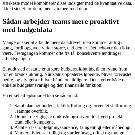
stærkeste model kombinerer disse indsigter med de kvantitative data,
ikke i stedet for dem, men sammen med dem.
Sådan arbejder teams mere proaktivt
med budgetdata
Mange ønsker at arbejde mere datadrevet, men kommer aldrig i
gang, fordi opgaven virker større, end den er. Det behøver den ikke
være. Fremgangen kommer ofte fra få, konsekvente ændringer i
arbejdsgangen.
Et godt sted at starte er at gøre budgetopfølgning til en rytme frem
for en brandslukning. Når status opdateres løbende, bliver forecastet
bedre, og afvigelser bliver håndteret tidligere. Det styrker både de
enkelte budgetansvarlige og den finansielle funktion.
En enkel arbejdsmodel kan se sådan ud:
Saml planlagt budget, faktisk forbrug og forventet slutforbrug
i samme overblik.
Definér de vigtigste omkostningsdrivere for hvert projekt,
team eller kampagne.
Aftal en fast opfølgningskadence, fx ugentligt eller månedligt.
Marker afvigelser tidligt og vurder årsag, effekt og mulige