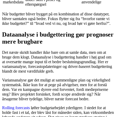
markedsdata
anvendelige
efterspørgsel
Når budgetter bliver bygget på en kombination af disse datatyper,
bliver samtalen også bedre. Fokus flytter sig fra “hvorfor ramte vi
ikke budgettet?” til “hvad ved vi nu, og hvad bør vi gøre herfra?”.
Dataanalyse i budgettering gør prognoser
mere brugbare
Det næste skridt handler ikke bare om at samle data, men om at
bruge dem klogt. Dataanalyse i budgettering handler i høj grad om
at oversætte mange input til et bedre beslutningsgrundlag. Her er
variansanalyse, forecastopdateringer og driver-baseret budgettering
blandt de mest værdifulde greb.
Variansanalyse gør det muligt at sammenligne plan og virkelighed
systematisk. Ikke kun for at pege på afvigelser, men for at forstå
dem. Var en kampagne dyrere end forventet, fordi mediepriserne
steg? Blev projektet forsinket, fordi scope ændrede sig? Når
årsagerne bliver tydelige, bliver næste forecast bedre.
Rolling forecasts
løfter budgetarbejdet yderligere. I stedet for at
holde fast i et tal, der blev låst for måneder siden, kan virksomheden