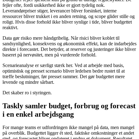
fejler ofte, fordi usikkerhed ikke er gjort tydelig nok.
Leverandørpriser stiger, leverancer bliver forsinket, interne
ressourcer bliver trukket i en anden retning, og scope glider stille og
roligt. Hvis disse forhold ikke bliver synlige i tide, bliver budgettet
reaktivt.
Data gør risiko mere håndgribelig. Når risici bliver koblet til
sandsynlighed, konsekvens og økonomisk effekt, kan de indarbejdes
direkte i forecastet. Det betyder, at reserver og justeringer ikke bliver
baseret på nervøsitet, men på vurderede forhold.
Scenarieanalyse er særligt stærk her. Ved at arbejde med basis,
optimistisk og presset scenario bliver ledelsen bedre rustet til at
træffe beslutninger, før presset rammer. Det gør budgettet mere
levende og mindre sårbart.
Det skaber ro i styringen.
Taskly samler budget, forbrug og forecast
i en enkel arbejdsgang
For mange teams er udfordringen ikke mangel på data, men mangel
på overblik. Budgettet ligger ét sted, faktiske omkostninger et andet
sted, og forecastet bliver opdateret i endnu et dokument. Resultatet