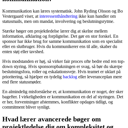
Kommunikation kan læres systematisk. John Ryding Olsson og Bo
Vestergaard viser, at
interessenthåndtering
ikke kun handler om
statusmails, men om mandat, involvering og beslutningsrytme.
Stærke bøger om projektledelse lærer dig at skelne mellem
information, afklaring og forpligtelse. Det gør en stor forskel. En
sponsor har ikke brug for samme kommunikation som en specialist
eller en slutbruger. Hvis du kommunikerer ens til alle, skaber du
enten støj eller tavshed.
Hvis modstanden er høj, så virker fair proces ofte bedre end ren top-
down styring. Hvis sponsoropbakningen er svag, så bør du skærpe
beslutningsfora, roller og eskalationsveje. Hvis teamet er uklart på
prioritering, så hjælper en tydelig
backlog
eller leveranceplan mere
end flere statusmøder.
En almindelig misforståelse er, at kommunikation er noget, der sker
bagefter. I virkeligheden er kommunikation en del af styringen. Det
er her, forventninger afstemmes, konflikter opdages tidligt, og
commitment bliver synligt.
Hvad lærer avancerede bøger om
projektledelse dig om kompleksitet og