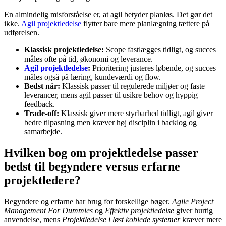
En almindelig misforståelse er, at agil betyder planløs. Det gør det
ikke.
Agil projektledelse
flytter bare mere planlægning tættere på
udførelsen.
Klassisk projektledelse:
Scope fastlægges tidligt, og succes
måles ofte på tid, økonomi og leverance.
Agil projektledelse
:
Prioritering justeres løbende, og succes
måles også på læring, kundeværdi og flow.
Bedst når:
Klassisk passer til regulerede miljøer og faste
leverancer, mens agil passer til usikre behov og hyppig
feedback.
Trade-off:
Klassisk giver mere styrbarhed tidligt, agil giver
bedre tilpasning men kræver høj disciplin i backlog og
samarbejde.
Hvilken bog om projektledelse passer
bedst til begyndere versus erfarne
projektledere?
Begyndere og erfarne har brug for forskellige bøger.
Agile Project
Management For Dummies
og
Effektiv projektledelse
giver hurtig
anvendelse, mens
Projektledelse i løst koblede systemer
kræver mere