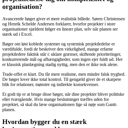
organisation?
Avancerede bøger giver et mere realistisk billede. Søren Christensen
og Henrik Schelde Andersen forklarer, hvorfor projekter i store
organisationer sjældent følger en lineær plan, selv når planen ser
stærk ud i Excel.
Bøger om løst koblede systemer og systemisk projektledelse er
værdifulde, fordi de beskriver den virkelighed, mange erfarne
projektledere faktisk står i: uklare grænser, skiftende prioriteringer,
konkurrerende mål og afhængigheder, som ingen ejer fuldt ud. Her
er klassisk planlægning stadig nyttig, men den er ikke nok alene.
Trade-offet er klart. Du får mere realisme, men mindre falsk tryghed.
De bøger lover ikke total kontrol. Til gengæld giver de et skarpere
blik for relationer, mønstre og indirekte konsekvenser.
Et godt tip er at bruge disse bøger, når dine projekter bliver politiske
eller tværgående. Hvis mange beslutninger træffes uden for
projektet, så skal du læse organisationen lige så nøje som Gantt-
planen.
Hvordan bygger du en stærk