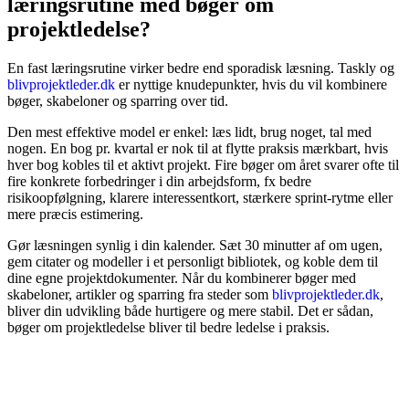
læringsrutine med bøger om
projektledelse?
En fast læringsrutine virker bedre end sporadisk læsning. Taskly og
blivprojektleder.dk
er nyttige knudepunkter, hvis du vil kombinere
bøger, skabeloner og sparring over tid.
Den mest effektive model er enkel: læs lidt, brug noget, tal med
nogen. En bog pr. kvartal er nok til at flytte praksis mærkbart, hvis
hver bog kobles til et aktivt projekt. Fire bøger om året svarer ofte til
fire konkrete forbedringer i din arbejdsform, fx bedre
risikoopfølgning, klarere interessentkort, stærkere sprint-rytme eller
mere præcis estimering.
Gør læsningen synlig i din kalender. Sæt 30 minutter af om ugen,
gem citater og modeller i et personligt bibliotek, og koble dem til
dine egne projektdokumenter. Når du kombinerer bøger med
skabeloner, artikler og sparring fra steder som
blivprojektleder.dk
,
bliver din udvikling både hurtigere og mere stabil. Det er sådan,
bøger om projektledelse bliver til bedre ledelse i praksis.