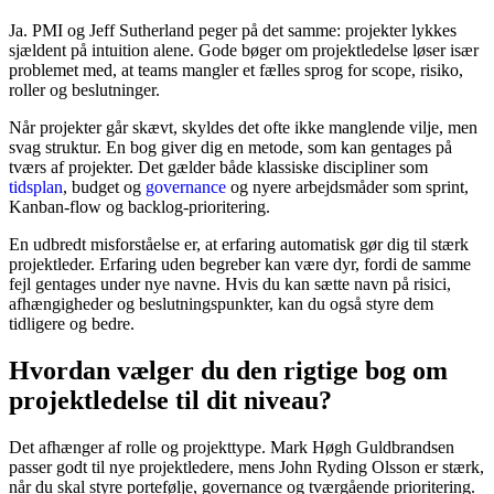
Ja. PMI og Jeff Sutherland peger på det samme: projekter lykkes
sjældent på intuition alene. Gode bøger om projektledelse løser især
problemet med, at teams mangler et fælles sprog for scope, risiko,
roller og beslutninger.
Når projekter går skævt, skyldes det ofte ikke manglende vilje, men
svag struktur. En bog giver dig en metode, som kan gentages på
tværs af projekter. Det gælder både klassiske discipliner som
tidsplan
, budget og
governance
og nyere arbejdsmåder som sprint,
Kanban-flow og backlog-prioritering.
En udbredt misforståelse er, at erfaring automatisk gør dig til stærk
projektleder. Erfaring uden begreber kan være dyr, fordi de samme
fejl gentages under nye navne. Hvis du kan sætte navn på risici,
afhængigheder og beslutningspunkter, kan du også styre dem
tidligere og bedre.
Hvordan vælger du den rigtige bog om
projektledelse til dit niveau?
Det afhænger af rolle og projekttype. Mark Høgh Guldbrandsen
passer godt til nye projektledere, mens John Ryding Olsson er stærk,
når du skal styre portefølje, governance og tværgående prioritering.