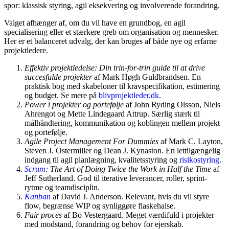
spor: klassisk styring, agil eksekvering og involverende forandring.
Valget afhænger af, om du vil have en grundbog, en agil
specialisering eller et stærkere greb om organisation og mennesker.
Her er et balanceret udvalg, der kan bruges af både nye og erfarne
projektledere.
Effektiv projektledelse: Din trin-for-trin guide til at drive
succesfulde projekter
af Mark Høgh Guldbrandsen. En
praktisk bog med skabeloner til kravspecifikation, estimering
og budget. Se mere på
blivprojektleder.dk
.
Power i projekter og portefølje
af John Ryding Olsson, Niels
Ahrengot og Mette Lindegaard Attrup. Særlig stærk til
målhåndtering, kommunikation og koblingen mellem projekt
og portefølje.
Agile Project Management For Dummies
af Mark C. Layton,
Steven J. Ostermiller og Dean J. Kynaston. En lettilgængelig
indgang til agil planlægning, kvalitetsstyring og
risikostyring
.
Scrum
: The Art of Doing Twice the Work in Half the Time
af
Jeff Sutherland. God til iterative leverancer, roller, sprint-
rytme og teamdisciplin.
Kanban
af David J. Anderson. Relevant, hvis du vil styre
flow, begrænse WIP og synliggøre flaskehalse.
Fair proces
af Bo Vestergaard. Meget værdifuld i projekter
med modstand, forandring og behov for ejerskab.