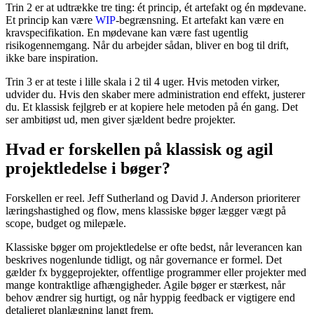
Trin 2 er at udtrække tre ting: ét princip, ét artefakt og én mødevane.
Et princip kan være
WIP
-begrænsning. Et artefakt kan være en
kravspecifikation. En mødevane kan være fast ugentlig
risikogennemgang. Når du arbejder sådan, bliver en bog til drift,
ikke bare inspiration.
Trin 3 er at teste i lille skala i 2 til 4 uger. Hvis metoden virker,
udvider du. Hvis den skaber mere administration end effekt, justerer
du. Et klassisk fejlgreb er at kopiere hele metoden på én gang. Det
ser ambitiøst ud, men giver sjældent bedre projekter.
Hvad er forskellen på klassisk og agil
projektledelse i bøger?
Forskellen er reel. Jeff Sutherland og David J. Anderson prioriterer
læringshastighed og flow, mens klassiske bøger lægger vægt på
scope, budget og milepæle.
Klassiske bøger om projektledelse er ofte bedst, når leverancen kan
beskrives nogenlunde tidligt, og når governance er formel. Det
gælder fx byggeprojekter, offentlige programmer eller projekter med
mange kontraktlige afhængigheder. Agile bøger er stærkest, når
behov ændrer sig hurtigt, og når hyppig feedback er vigtigere end
detaljeret planlægning langt frem.