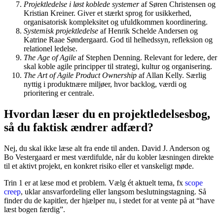
Projektledelse i løst koblede systemer
af Søren Christensen og
Kristian Kreiner. Giver et stærkt sprog for usikkerhed,
organisatorisk kompleksitet og ufuldkommen koordinering.
Systemisk projektledelse
af Henrik Schelde Andersen og
Katrine Raae Søndergaard. God til helhedssyn, refleksion og
relationel ledelse.
The Age of Agile
af Stephen Denning. Relevant for ledere, der
skal koble agile principper til strategi, kultur og organisering.
The Art of Agile Product Ownership
af Allan Kelly. Særlig
nyttig i produktnære miljøer, hvor backlog, værdi og
prioritering er centrale.
Hvordan læser du en projektledelsesbog,
så du faktisk ændrer adfærd?
Nej, du skal ikke læse alt fra ende til anden. David J. Anderson og
Bo Vestergaard er mest værdifulde, når du kobler læsningen direkte
til et aktivt projekt, en konkret risiko eller et vanskeligt møde.
Trin 1 er at læse mod et problem. Vælg ét aktuelt tema, fx
scope
creep
, uklar ansvarfordeling eller langsom beslutningstagning. Så
finder du de kapitler, der hjælper nu, i stedet for at vente på at “have
læst bogen færdig”.