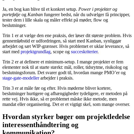
Ja, en bog kan blive til et konkret setup.
Power i projekter og
portefølje
og
Kanban
fungerer bedst, når du udvælger få principper,
tester dem i lille skala og måler effekt på møder, flow og
beslutninger.
Trin 1 er at vælge den ene praksis, der løser dit største problem. Hvis
gennemløbstid er udfordringen, så start med Kanban, synliggør
arbejdet og sæt WIP-grænser. Hvis problemet er uklar leverance, så
start med
projektgrundlag
, scope og
succeskriterier
.
Trin 2 er at definere et minimum-setup. I mange projekter er fem
elementer nok til at starte stærkt: mål, roller, tidsrytme, risikolog og
beslutningsforum. Det svarer godt til, hvordan mange PMO’er og
stage-gate-modeller
arbejder i praksis.
Trin 3 er at måle før og efter. Hvis møderne bliver kortere,
beslutninger hurtigere og afhængigheder tydeligere, er metoden på
rette vej. Hvis ikke, så er problemet måske ikke metode, men
mandat eller organisering. Det er et vigtigt skel, som mange overser.
Hvordan styrker bøger om projektledelse
interessenthåndtering og
kommunikation?