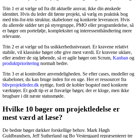
Trin 1 er at vælge ud fra dit aktuelle ansvar, ikke din ønskede
identitet. Hvis du leder dit første projekt, så vælg en praktisk bog
med trin-for-trin struktur, skabeloner og konkrete leverancer. Hvis
du allerede sidder tæt på styregruppe, PMO eller programledelse, så
er bøger om portefølje, kompleksitet og interessenthåndtering mere
relevante.
Trin 2 er at vælge ud fra usikkerhedsniveauet. Er kravene relativt
stabile, vil klassiske bøger ofte give mest værdi. Er kravene uklare,
eller ændrer de sig løbende, så er agile bøger om Scrum,
Kanban
og
produktprioritering
normalt bedre.
Trin 3 er at kontrollere anvendeligheden. Se efter cases, modeller og
skabeloner, du kan bruge inden for en uge. Her er ressourcer fra
blivprojektleder.dk
nyttige, fordi de kobler bogstof med konkrete
værktøjer. Et godt tip er at fravælge bøger, der er kloge, men ikke
brugbare i dit næste statusmøde.
Hvilke 10 bøger om projektledelse er
mest værd at læse?
De bedste bøger dækker forskellige behov. Mark Høgh
Guldbrandsen, Jeff Sutherland og Bo Vestergaard repræsenterer tre