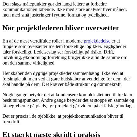
Den slags målepunkter gør det langt lettere at forbedre
kommunikationen løbende. Ikke med store analyser hver måned,
men med små justeringer i rytme, format og tydelighed.
Når projektlederen bliver oversætter
En af de mest værdifulde roller i moderne
projektledelse
er at
fungere som oversætter mellem forskellige logikker. Fagligheder
taler forskelligt. Ledelseslag ser forskelligt på risiko. Drift,
udvikling, økonomi og forretning bruger ikke altid de samme ord
om den samme virkelighed.
Her skaber den dygtige projektleder sammenhæng. Ikke ved at
forsimple alt, men ved at gøre budskaber anvendelige for dem, der
skal handle på dem. Det kræver både struktur og dømmekraft.
Nogle gange betyder det at konden­sere kompleksitet ned til tre klare
beslutningspunkter. Andre gange betyder det at stoppe en samtale og
få begreberne på plads, før projektet går videre på et falsk grundlag.
Det er præcis i de øjeblikke, at projektkommunikation bliver til
fremdrift.
Et stærkt næste skridt i praksis