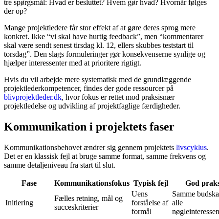
tre spørgsmål: Hvad er besluttet? Hvem gør hvad? Hvornår følges
der op?
Mange projektledere får stor effekt af at gøre deres sprog mere
konkret. Ikke “vi skal have hurtig feedback”, men “kommentarer
skal være sendt senest tirsdag kl. 12, ellers skubbes teststart til
torsdag”. Den slags formuleringer gør konsekvenserne synlige og
hjælper interessenter med at prioritere rigtigt.
Hvis du vil arbejde mere systematisk med de grundlæggende
projektlederkompetencer, findes der gode ressourcer på
blivprojektleder.dk
, hvor fokus er rettet mod praksisnær
projektledelse og udvikling af projektfaglige færdigheder.
Kommunikation i projektets faser
Kommunikationsbehovet ændrer sig gennem projektets
livscyklus
.
Det er en klassisk fejl at bruge samme format, samme frekvens og
samme detaljeniveau fra start til slut.
Fase
Kommunikationsfokus
Typisk fejl
God praks
Uens
Samme budskab
Fælles retning, mål og
Initiering
forståelse af
alle
succeskriterier
formål
nøgleinteressen