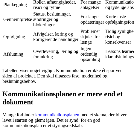
Roller, afhængigheder,
For mange
Kommunikatio
Planlægning
risici og rytme
antagelser
og tydelige ans
Status, beslutninger,
For lange
Korte faste
Gennemførelse
ændringer og
opdateringer
opfølgningsfor
blokeringer
Problemer
Tidlig synligh
Afvigelser, læring og
Opfølgning
skjules for
risici og
korrigerende handlinger
længe
konsekvenser
Ingen
Overlevering, læring og
Lessons learne
Afslutning
ordentlig
forankring
klar afslutning
opsamling
Tabellen viser noget vigtigt: Kommunikation er ikke ét spor ved
siden af projektet. Den skal tilpasses fase, modenhed og
beslutningsbehov.
Kommunikationsplanen er mere end et
dokument
Mange forbinder
kommunikationsplanen
med et skema, der bliver
lavet i starten og glemt igen. Det er synd, for en god
kommunikationsplan er et styringsredskab.