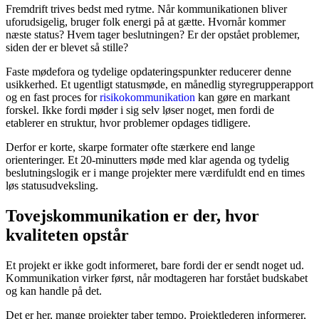
Fremdrift trives bedst med rytme. Når kommunikationen bliver
uforudsigelig, bruger folk energi på at gætte. Hvornår kommer
næste status? Hvem tager beslutningen? Er der opstået problemer,
siden der er blevet så stille?
Faste mødefora og tydelige opdateringspunkter reducerer denne
usikkerhed. Et ugentligt statusmøde, en månedlig styregrupperapport
og en fast proces for
risikokommunikation
kan gøre en markant
forskel. Ikke fordi møder i sig selv løser noget, men fordi de
etablerer en struktur, hvor problemer opdages tidligere.
Derfor er korte, skarpe formater ofte stærkere end lange
orienteringer. Et 20-minutters møde med klar agenda og tydelig
beslutningslogik er i mange projekter mere værdifuldt end en times
løs statusudveksling.
Tovejskommunikation er der, hvor
kvaliteten opstår
Et projekt er ikke godt informeret, bare fordi der er sendt noget ud.
Kommunikation virker først, når modtageren har forstået budskabet
og kan handle på det.
Det er her, mange projekter taber tempo. Projektlederen informerer,