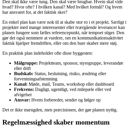
Den skal ikke være tung. Den skal være brugbar. Hvem skal vide
hvad? Hvor ofte? I hvilken kanal? Med hvilket formål? Og hvem
har ansvaret for, at det faktisk sker?
En enkel plan kan være nok til at skabe stor ro i et projekt. Særligt i
projekter med mange interessenter eller tværgående leverancer kan
planen fungere som fælles referencepunkt, når tempoet stiger. Den
gør det også nemmere at vurdere, om en kommunikationsaktivitet
faktisk hjælper fremdriften, eller om den bare skaber mere støj.
En praktisk plan indeholder ofte disse byggesten:
Målgruppe:
Projektteam, sponsor, styregruppe, leverandør
eller drift
Budskab:
Status, beslutning, risiko, ændring eller
forventningsafstemning
Kanal:
Møde, mail, Teams, workshop eller dashboard
Frekvens:
Dagligt, ugentligt, ved milepæle eller ved
afvigelser
Ansvar:
Hvem forbereder, sender og følger op
Det er ikke mængden, men præcisionen, der gør planen nyttig.
Regelmæssighed skaber momentum