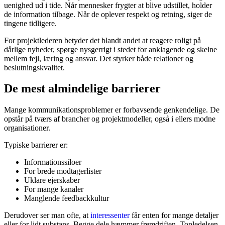
uenighed ud i tide. Når mennesker frygter at blive udstillet, holder
de information tilbage. Når de oplever respekt og retning, siger de
tingene tidligere.
For projektlederen betyder det blandt andet at reagere roligt på
dårlige nyheder, spørge nysgerrigt i stedet for anklagende og skelne
mellem fejl, læring og ansvar. Det styrker både relationer og
beslutningskvalitet.
De mest almindelige barrierer
Mange kommunikationsproblemer er forbavsende genkendelige. De
opstår på tværs af brancher og projektmodeller, også i ellers modne
organisationer.
Typiske barrierer er:
Informationssiloer
For brede modtagerlister
Uklare ejerskaber
For mange kanaler
Manglende feedbackkultur
Derudover ser man ofte, at
interessenter
får enten for mange detaljer
eller for lidt substans. Begge dele hæmmer fremdriften. Topledelsen