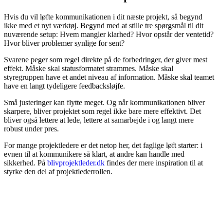
Hvis du vil løfte kommunikationen i dit næste projekt, så begynd
ikke med et nyt værktøj. Begynd med at stille tre spørgsmål til dit
nuværende setup: Hvem mangler klarhed? Hvor opstår der ventetid?
Hvor bliver problemer synlige for sent?
Svarene peger som regel direkte på de forbedringer, der giver mest
effekt. Måske skal statusformatet strammes. Måske skal
styregruppen have et andet niveau af information. Måske skal teamet
have en langt tydeligere feedbacksløjfe.
Små justeringer kan flytte meget. Og når kommunikationen bliver
skarpere, bliver projektet som regel ikke bare mere effektivt. Det
bliver også lettere at lede, lettere at samarbejde i og langt mere
robust under pres.
For mange projektledere er det netop her, det faglige løft starter: i
evnen til at kommunikere så klart, at andre kan handle med
sikkerhed. På
blivprojektleder.dk
findes der mere inspiration til at
styrke den del af projektlederrollen.