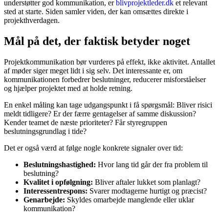
understøtter god kommunikation, er
blivprojektleder.dk
et relevant
sted at starte. Siden samler viden, der kan omsættes direkte i
projekthverdagen.
Mål på det, der faktisk betyder noget
Projektkommunikation bør vurderes på effekt, ikke aktivitet. Antallet
af møder siger meget lidt i sig selv. Det interessante er, om
kommunikationen forbedrer beslutninger, reducerer misforståelser
og hjælper projektet med at holde retning.
En enkel måling kan tage udgangspunkt i få spørgsmål: Bliver risici
meldt tidligere? Er der færre gentagelser af samme diskussion?
Kender teamet de næste prioriteter? Får styregruppen
beslutningsgrundlag i tide?
Det er også værd at følge nogle konkrete signaler over tid:
Beslutningshastighed:
Hvor lang tid går der fra problem til
beslutning?
Kvalitet i opfølgning:
Bliver aftaler lukket som planlagt?
Interessentrespons:
Svarer modtagerne hurtigt og præcist?
Genarbejde:
Skyldes omarbejde manglende eller uklar
kommunikation?