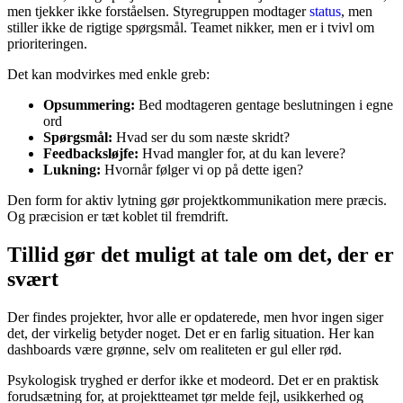
men tjekker ikke forståelsen. Styregruppen modtager
status
, men
stiller ikke de rigtige spørgsmål. Teamet nikker, men er i tvivl om
prioriteringen.
Det kan modvirkes med enkle greb:
Opsummering:
Bed modtageren gentage beslutningen i egne
ord
Spørgsmål:
Hvad ser du som næste skridt?
Feedbacksløjfe:
Hvad mangler for, at du kan levere?
Lukning:
Hvornår følger vi op på dette igen?
Den form for aktiv lytning gør projektkommunikation mere præcis.
Og præcision er tæt koblet til fremdrift.
Tillid gør det muligt at tale om det, der er
svært
Der findes projekter, hvor alle er opdaterede, men hvor ingen siger
det, der virkelig betyder noget. Det er en farlig situation. Her kan
dashboards være grønne, selv om realiteten er gul eller rød.
Psykologisk tryghed er derfor ikke et modeord. Det er en praktisk
forudsætning for, at projektteamet tør melde fejl, usikkerhed og