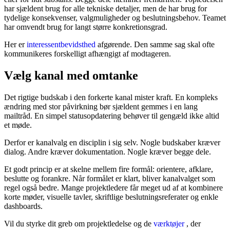
har sjældent brug for alle tekniske detaljer, men de har brug for
tydelige konsekvenser, valgmuligheder og beslutningsbehov. Teamet
har omvendt brug for langt større konkretionsgrad.
Her er
interessentbevidsthed
afgørende. Den samme sag skal ofte
kommunikeres forskelligt afhængigt af modtageren.
Vælg kanal med omtanke
Det rigtige budskab i den forkerte kanal mister kraft. En kompleks
ændring med stor påvirkning bør sjældent gemmes i en lang
mailtråd. En simpel statusopdatering behøver til gengæld ikke altid
et møde.
Derfor er kanalvalg en disciplin i sig selv. Nogle budskaber kræver
dialog. Andre kræver dokumentation. Nogle kræver begge dele.
Et godt princip er at skelne mellem fire formål: orientere, afklare,
beslutte og forankre. Når formålet er klart, bliver kanalvalget som
regel også bedre. Mange projektledere får meget ud af at kombinere
korte møder, visuelle tavler, skriftlige beslutningsreferater og enkle
dashboards.
Vil du styrke dit greb om projektledelse og de
værktøjer
, der