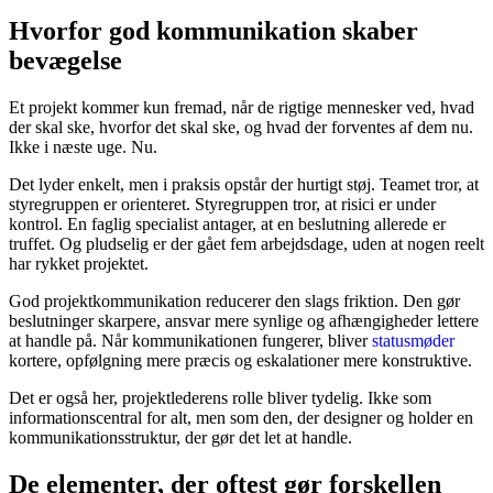
Hvorfor god kommunikation skaber
bevægelse
Et projekt kommer kun fremad, når de rigtige mennesker ved, hvad
der skal ske, hvorfor det skal ske, og hvad der forventes af dem nu.
Ikke i næste uge. Nu.
Det lyder enkelt, men i praksis opstår der hurtigt støj. Teamet tror, at
styregruppen er orienteret. Styregruppen tror, at risici er under
kontrol. En faglig specialist antager, at en beslutning allerede er
truffet. Og pludselig er der gået fem arbejdsdage, uden at nogen reelt
har rykket projektet.
God projektkommunikation reducerer den slags friktion. Den gør
beslutninger skarpere, ansvar mere synlige og afhængigheder lettere
at handle på. Når kommunikationen fungerer, bliver
statusmøder
kortere, opfølgning mere præcis og eskalationer mere konstruktive.
Det er også her, projektlederens rolle bliver tydelig. Ikke som
informationscentral for alt, men som den, der designer og holder en
kommunikationsstruktur, der gør det let at handle.
De elementer, der oftest gør forskellen