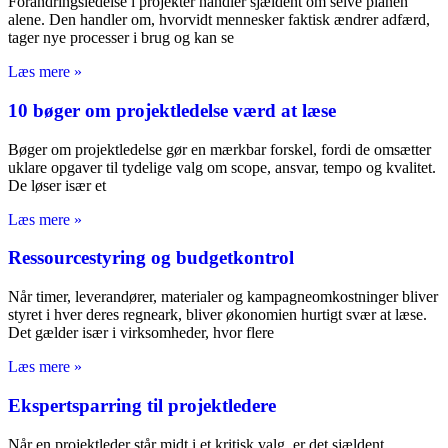
Forandringsledelse i projekter handler sjældent om selve planen
alene. Den handler om, hvorvidt mennesker faktisk ændrer adfærd,
tager nye processer i brug og kan se
Læs mere »
10 bøger om projektledelse værd at læse
Bøger om projektledelse gør en mærkbar forskel, fordi de omsætter
uklare opgaver til tydelige valg om scope, ansvar, tempo og kvalitet.
De løser især et
Læs mere »
Ressourcestyring og budgetkontrol
Når timer, leverandører, materialer og kampagneomkostninger bliver
styret i hver deres regneark, bliver økonomien hurtigt svær at læse.
Det gælder især i virksomheder, hvor flere
Læs mere »
Ekspertsparring til projektledere
Når en projektleder står midt i et kritisk valg, er det sjældent