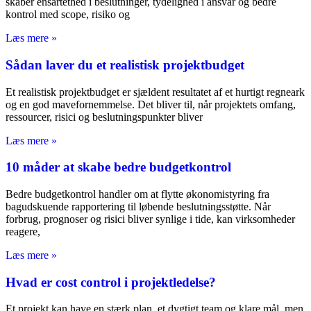
skaber ensartethed i beslutninger, tydelighed i ansvar og bedre
kontrol med scope, risiko og
Læs mere »
Sådan laver du et realistisk projektbudget
Et realistisk projektbudget er sjældent resultatet af et hurtigt regneark
og en god mavefornemmelse. Det bliver til, når projektets omfang,
ressourcer, risici og beslutningspunkter bliver
Læs mere »
10 måder at skabe bedre budgetkontrol
Bedre budgetkontrol handler om at flytte økonomistyring fra
bagudskuende rapportering til løbende beslutningsstøtte. Når
forbrug, prognoser og risici bliver synlige i tide, kan virksomheder
reagere,
Læs mere »
Hvad er cost control i projektledelse?
Et projekt kan have en stærk plan, et dygtigt team og klare mål, men